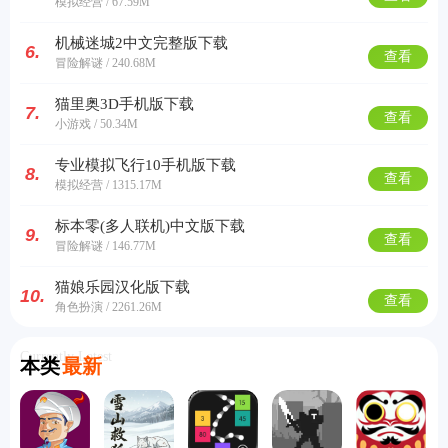
模拟经营 / 67.59M
机械迷城2中文完整版下载
6.
查看
冒险解谜 / 240.68M
猫里奥3D手机版下载
7.
查看
小游戏 / 50.34M
专业模拟飞行10手机版下载
8.
查看
模拟经营 / 1315.17M
标本零(多人联机)中文版下载
9.
查看
冒险解谜 / 146.77M
猫娘乐园汉化版下载
10.
查看
角色扮演 / 2261.26M
Currently Latest
本类
最新