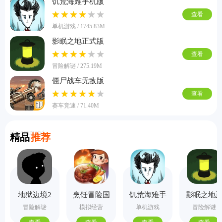
饥荒海难手机版
查看
单机游戏 / 1745.83M
影眠之地正式版
查看
冒险解谜 / 275.19M
僵尸战车无敌版
查看
赛车竞速 / 71.40M
Recommend
精品
推荐
地狱边境2
烹饪冒险国
饥荒海难手
影眠之地
手机版
际服
机版
式版
冒险解谜
模拟经营
单机游戏
冒险解谜