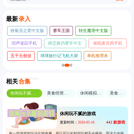
New
最新
录入
超人飞行模拟器手
变色龙躲猫猫手
我是创造者手
机版
机版
机版
我是鸟手机
趣味跳跃模拟器手机
王牌竞速vivo渠道
版
版
服
袖珍厨房中文
修仙宗门搜打
真实摩托锦标赛无敌
版
撤
版
Related Collections
相关
合集
休闲玩不腻的游戏
美食经营类游戏
休闲模拟经营
美食烹饪
休闲玩不腻的游戏
442
款游戏
更新时间：
2026-05-16
有一些游戏的玩法比较有趣，所以可以长时间玩都不会腻的，而这个休闲