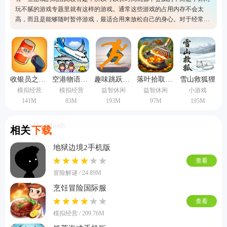
玩不腻的游戏专题里就有这样的游戏。通常这些游戏的占用内存不会太
高，而且是能够随时暂停游戏，最适合用来放松自己的身心。对于经常长
时间工作的人很适合游玩这里的手机游戏，毕竟特别方便又没有什么游戏
压力，欢迎来选择其中一款噢。
收银员之星中文版
空港物语中文版
趣味跳跃模拟器手机版
落叶拾取模拟器手机版
雪山救狐狸
模拟经营
模拟经营
益智休闲
益智休闲
小游戏
141M
83M
193M
97M
195M
Related Downloads
相关
下载
地狱边境2手机版
查看
冒险解谜 / 24.89M
烹饪冒险国际服
查看
模拟经营 / 209.76M