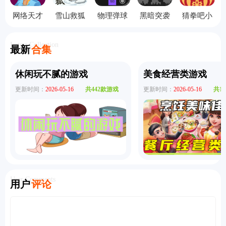
网络天才
雪山救狐
物理弹球
黑暗突袭
猜拳吧小
手机版
狸
旧版本
无敌版
老弟手机
版
Latest Collection
最新
合集
休闲玩不腻的游戏
美食经营类游戏
更新时间：
2026-05-16
共442款游戏
更新时间：
2026-05-16
共1
User Comments
用户
评论