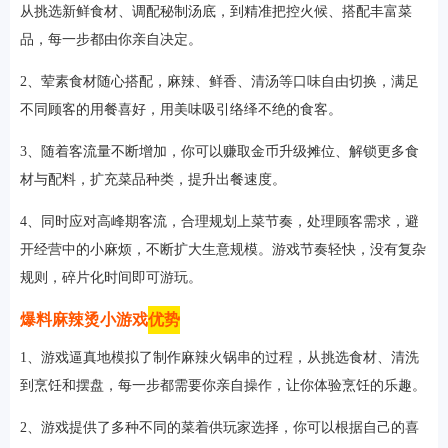
从挑选新鲜食材、调配秘制汤底，到精准把控火候、搭配丰富菜
品，每一步都由你亲自决定。
2、荤素食材随心搭配，麻辣、鲜香、清汤等口味自由切换，满足
不同顾客的用餐喜好，用美味吸引络绎不绝的食客。
3、随着客流量不断增加，你可以赚取金币升级摊位、解锁更多食
材与配料，扩充菜品种类，提升出餐速度。
4、同时应对高峰期客流，合理规划上菜节奏，处理顾客需求，避
排行
开经营中的小麻烦，不断扩大生意规模。游戏节奏轻快，没有复杂
角色扮演
小游戏
恋爱养成
沙盒模组
up主自制
赛车竞速
策略塔防
动作射
规则，碎片化时间即可游玩。
击
益智休闲
冒险解谜
街机格斗
模拟经营
音乐游戏
单机游戏
战争策略
爆料麻辣烫小游戏
优势
系统工具
影音播放
游戏辅助
摄影美颜
办公商务
旅游出行
金融理财
娱乐
趣味
新闻阅读
考试学习
AI软件
健康运动
生活购物
地图导航
主题桌面
1、游戏逼真地模拟了制作麻辣火锅串的过程，从挑选食材、清洗
到烹饪和摆盘，每一步都需要你亲自操作，让你体验烹饪的乐趣。
2、游戏提供了多种不同的菜着供玩家选择，你可以根据自己的喜