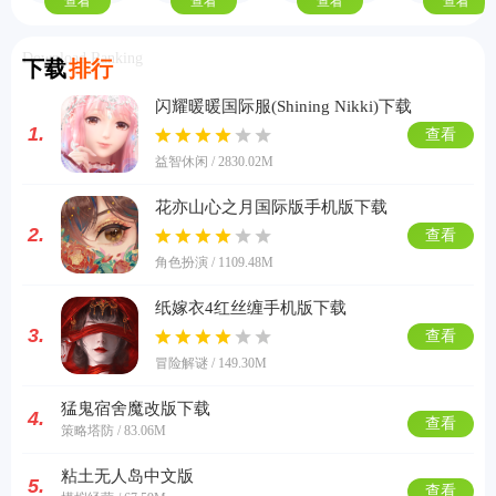
查看
查看
查看
查看
Download Ranking
下载
排行
闪耀暖暖国际服(Shining Nikki)下载
1.
查看
益智休闲 / 2830.02M
花亦山心之月国际版手机版下载
2.
查看
角色扮演 / 1109.48M
纸嫁衣4红丝缠手机版下载
3.
查看
冒险解谜 / 149.30M
猛鬼宿舍魔改版下载
4.
查看
策略塔防 / 83.06M
粘土无人岛中文版
5.
查看