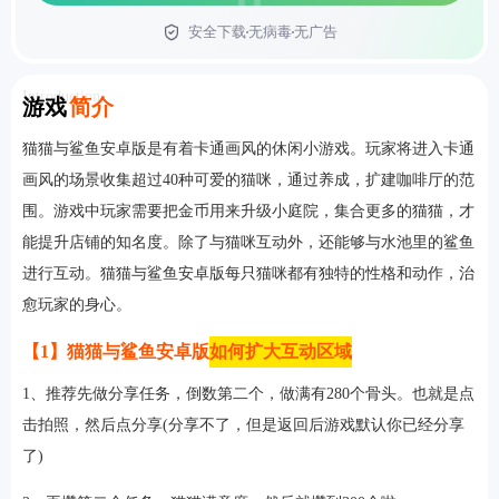
安全下载
无病毒
无广告
首页
Introduction
游戏
简介
猫猫与鲨鱼安卓版是有着卡通画风的休闲小游戏。玩家将进入卡通
画风的场景收集超过40种可爱的猫咪，通过养成，扩建咖啡厅的范
围。游戏中玩家需要把金币用来升级小庭院，集合更多的猫猫，才
能提升店铺的知名度。除了与猫咪互动外，还能够与水池里的鲨鱼
进行互动。猫猫与鲨鱼安卓版每只猫咪都有独特的性格和动作，治
愈玩家的身心。
【1】猫猫与鲨鱼安卓版
如何扩大互动区域
1、推荐先做分享任务，倒数第二个，做满有280个骨头。也就是点
击拍照，然后点分享(分享不了，但是返回后游戏默认你已经分享
了)