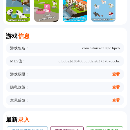
Information
游戏
信息
游戏包名：
com.hitorixon.hpc.hpcb
MD5值：
cfbd8e2d384683d3dafe6373767dcc6c
游戏权限：
查看
隐私政策：
查看
意见反馈：
查看
New
最新
录入