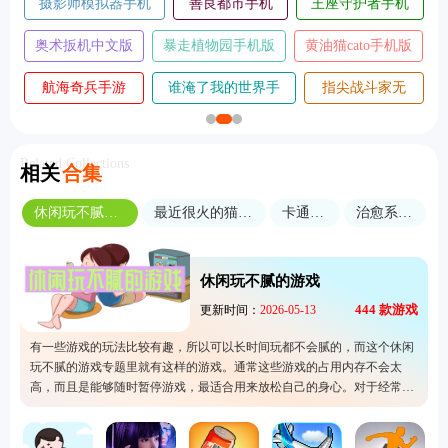
摄影师模拟器手机
善良都市手机
王座守护者手机
版
版
版
奥术扳机中文版
暴走植物园手机版
黄油猫cato手机版
航海奇兵手游
谁淹了我的世界手
指尖战斗家无
2026
机版
敌版
Related Collections
相关
合集
休闲玩不腻的游戏
最近很火的猫咪游戏
卡通画风
治愈系画风
休闲玩不腻的游戏
444
款游戏
更新时间：
2026-05-13
有一些游戏的玩法比较有趣，所以可以长时间玩都不会腻的，而这个休闲
玩不腻的游戏专题里就有这样的游戏。通常这些游戏的占用内存不会太
高，而且是能够随时暂停游戏，最适合用来放松自己的身心。对于经常长
时间工作的人很适合游玩这里的手机游戏，毕竟特别方便又没有什么游戏
压力，欢迎来选择其中一款噢。