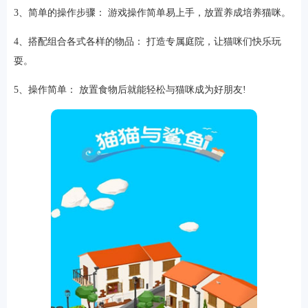
3、简单的操作步骤： 游戏操作简单易上手，放置养成培养猫咪。
4、搭配组合各式各样的物品： 打造专属庭院，让猫咪们快乐玩
耍。
5、操作简单： 放置食物后就能轻松与猫咪成为好朋友!
排行
角色扮演
小游戏
恋爱养成
沙盒模组
up主自制
赛车竞速
策略塔防
动作射
击
益智休闲
冒险解谜
街机格斗
模拟经营
音乐游戏
单机游戏
战争策略
系统工具
影音播放
游戏辅助
摄影美颜
办公商务
旅游出行
金融理财
娱乐
趣味
新闻阅读
考试学习
AI软件
健康运动
生活购物
地图导航
主题桌面