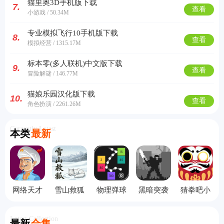
猫里奥3D手机版下载
7.
查看
小游戏 / 50.34M
专业模拟飞行10手机版下载
8.
查看
模拟经营 / 1315.17M
标本零(多人联机)中文版下载
9.
查看
冒险解谜 / 146.77M
猫娘乐园汉化版下载
10.
查看
角色扮演 / 2261.26M
Currently Latest
本类
最新
网络天才
雪山救狐
物理弹球
黑暗突袭
猜拳吧小
手机版
狸
旧版本
无敌版
老弟手机
版
Latest Collection
最新
合集