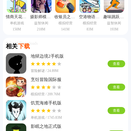
情商天花板手机版
摄影师模拟器手机版
收银员之星中文版
空港物语中文版
趣味跳跃模拟器手机版
单机游戏
益智休闲
模拟经营
模拟经营
益智休闲
150M
218M
141M
83M
193M
Related Downloads
相关
下载
地狱边境2手机版
查看
冒险解谜 / 24.89M
烹饪冒险国际服
查看
模拟经营 / 209.76M
饥荒海难手机版
查看
单机游戏 / 1745.83M
影眠之地正式版