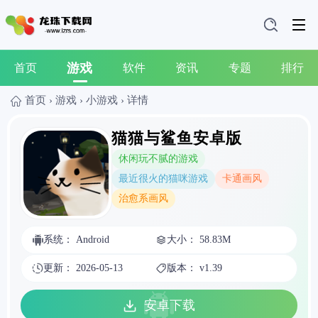
游戏
首页
软件
资讯
专题
排行
首页
›
游戏
›
小游戏
›
详情
猫猫与鲨鱼安卓版
休闲玩不腻的游戏
最近很火的猫咪游戏
卡通画风
治愈系画风
系统： Android
大小： 58.83M
更新： 2026-05-13
版本： v1.39
安卓下载