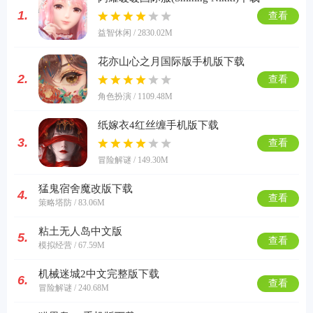
1.
查看
益智休闲 / 2830.02M
花亦山心之月国际版手机版下载
2.
查看
角色扮演 / 1109.48M
纸嫁衣4红丝缠手机版下载
3.
查看
冒险解谜 / 149.30M
猛鬼宿舍魔改版下载
4.
查看
策略塔防 / 83.06M
粘土无人岛中文版
5.
查看
模拟经营 / 67.59M
机械迷城2中文完整版下载
6.
查看
冒险解谜 / 240.68M