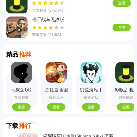
查看
冒险解谜 / 275.19M
僵尸战车无敌版
查看
赛车竞速 / 71.40M
Recommend
精品
推荐
地狱边境2
烹饪冒险国
饥荒海难手
影眠之地
手机版
际服
机版
式版
冒险解谜
模拟经营
单机游戏
冒险解谜
查看
查看
查看
查看
Download Ranking
下载
排行
闪耀暖暖国际服(Shining Nikki)下载