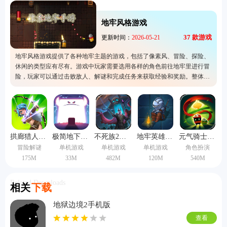
地牢风格游戏
37
款游戏
更新时间：
2026-05-21
地牢风格游戏提供了各种地牢主题的游戏，包括了像素风、冒险、探险、
休闲的类型应有尽有。游戏中玩家需要选用各样的角色前往地牢里进行冒
险，玩家可以通过击败敌人、解谜和完成任务来获取经验和奖励。整体游
戏玩法过程自由度很高，而且游戏内还会有丰富精彩的故事剧情。
拱廊猎人1.16.2版本
极简地下城手机版
不死族2中文版
地牢英雄时代汉化版
元气骑士国际服
冒险解谜
单机游戏
单机游戏
单机游戏
角色扮演
175M
33M
482M
120M
540M
Related Downloads
相关
下载
地狱边境2手机版
查看