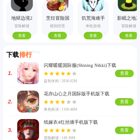
地狱边境2
烹饪冒险国
饥荒海难手
影眠之地
手机版
际服
机版
式版
冒险解谜
模拟经营
单机游戏
冒险解谜
查看
查看
查看
查看
Download Ranking
下载
排行
闪耀暖暖国际服(Shining Nikki)下载
1.
查看
益智休闲 / 2830.02M
花亦山心之月国际版手机版下载
2.
查看
角色扮演 / 1109.48M
纸嫁衣4红丝缠手机版下载
3.
查看
冒险解谜 / 149.30M