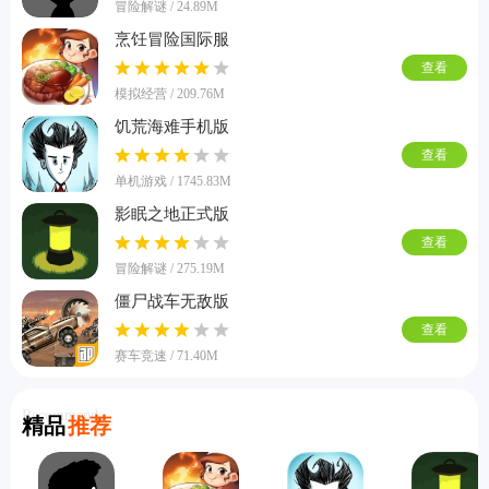
冒险解谜 / 24.89M
烹饪冒险国际服
查看
模拟经营 / 209.76M
饥荒海难手机版
查看
单机游戏 / 1745.83M
影眠之地正式版
查看
冒险解谜 / 275.19M
僵尸战车无敌版
查看
赛车竞速 / 71.40M
Recommend
精品
推荐