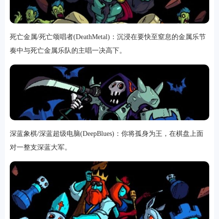
死亡金属/死亡颂唱者(DeathMetal)：沉浸在要快至窒息的金属乐节
奏中与死亡金属乐队的主唱一决高下。
深蓝象棋/深蓝超级电脑(DeepBlues)：你将孤身为王，在棋盘上面
对一整支深蓝大军。