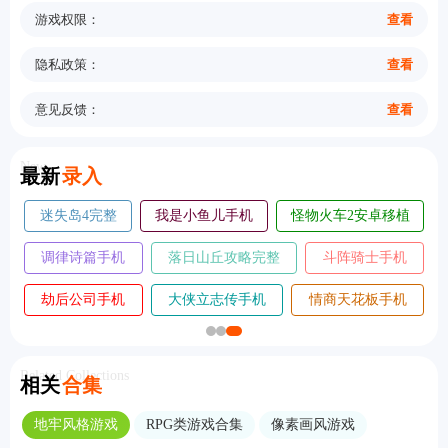
游戏权限：
查看
隐私政策：
查看
意见反馈：
查看
New
最新
录入
迷失岛4完整
我是小鱼儿手机
怪物火车2安卓移植
版
版
版
调律诗篇手机
落日山丘攻略完整
斗阵骑士手机
版
版
版
劫后公司手机
大侠立志传手机
情商天花板手机
版
版
版
Related Collections
相关
合集
地牢风格游戏
RPG类游戏合集
像素画风游戏