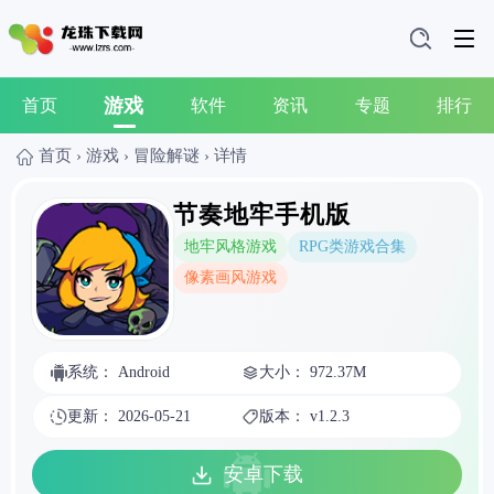
游戏
首页
软件
资讯
专题
排行
首页
›
游戏
›
冒险解谜
›
详情
节奏地牢手机版
地牢风格游戏
RPG类游戏合集
像素画风游戏
系统： Android
大小： 972.37M
更新： 2026-05-21
版本： v1.2.3
安卓下载