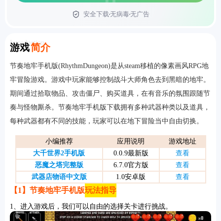
安全下载
无病毒
无广告
首页
Introduction
游戏
简介
节奏地牢手机版(RhythmDungeon)是从steam移植的像素画风RPG地
牢冒险游戏。游戏中玩家能够控制战斗大师角色去到黑暗的地牢。
期间通过拾取物品、攻击僵尸、购买道具，在有音乐的氛围跟随节
奏与怪物厮杀。节奏地牢手机版下载拥有多种武器种类以及道具，
每种武器都有不同的技能，玩家可以在地下冒险当中自由切换。
小编推荐
应用说明
游戏地址
大千世界2手机版
0.0.9最新版
查看
恶魔之塔完整版
6.7.0官方版
查看
武器店物语中文版
1.0安卓版
查看
【1】节奏地牢手机版
玩法指导
1、进入游戏后，我们可以自由的选择关卡进行挑战。