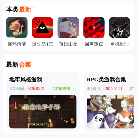
Currently Latest
本类
最新
连环清洁
迷失岛4完
落日山丘
回声迷踪
单机推理
工中文版
整版
攻略完整
手机版
杀
版
Latest Collection
最新
合集
地牢风格游戏
RPG类游戏合集
更新时间：
2026-05-21
共37款游戏
更新时间：
2026-05-21
共1