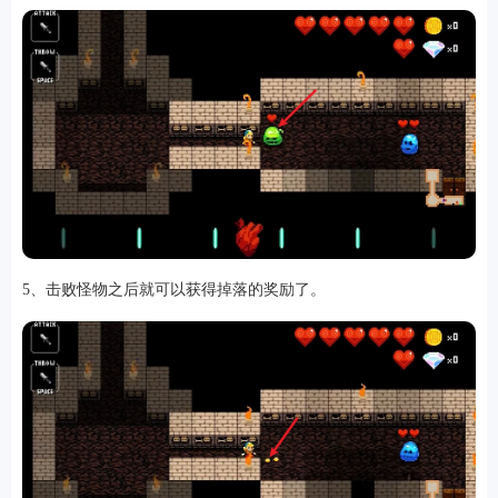
排行
5、击败怪物之后就可以获得掉落的奖励了。
角色扮演
小游戏
恋爱养成
沙盒模组
up主自制
赛车竞速
策略塔防
动作射
击
益智休闲
冒险解谜
街机格斗
模拟经营
音乐游戏
单机游戏
战争策略
系统工具
影音播放
游戏辅助
摄影美颜
办公商务
旅游出行
金融理财
娱乐
趣味
新闻阅读
考试学习
AI软件
健康运动
生活购物
地图导航
主题桌面