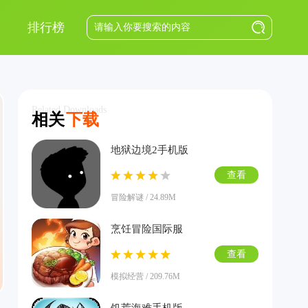
排行榜
Related Downloads
相关
下载
地狱边境2手机版
查看
冒险解谜 / 24.89M
烹饪冒险国际服
查看
模拟经营 / 209.76M