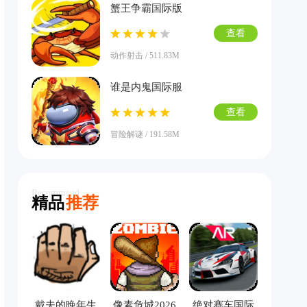
蟹王争霸国际版
查看
动作射击 / 511.83M
谁是内鬼国际服
查看
冒险解谜 / 191.58M
Recommend
精品
推荐
戴夫的晚年生
像素危城2026
绝对赛车国际