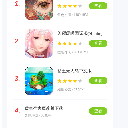
1.
版下载
查看
角色扮演 / 1109.48M
闪耀暖暖国际服(Shining
2.
Nikki)下载
查看
益智休闲 / 2830.02M
粘土无人岛中文版
3.
查看
模拟经营 / 67.59M
猛鬼宿舍魔改版下载
4.
查看
策略塔防 / 83.06M