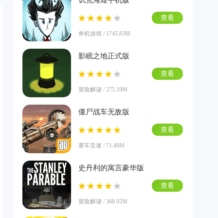
饥荒海难手机版
查看
单机游戏 / 1745.83M
影眠之地正式版
查看
冒险解谜 / 275.19M
僵尸战车无敌版
查看
赛车竞速 / 71.40M
史丹利的寓言豪华版
查看
冒险解谜 / 368.92M