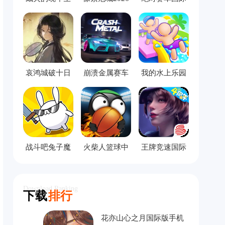
活手机版
服
哀鸿城破十日
崩溃金属赛车
我的水上乐园
记完整版
中文版
模拟器
战斗吧兔子魔
火柴人篮球中
王牌竞速国际
改版
文版
服
Download Ranking
下载
排行
花亦山心之月国际版手机