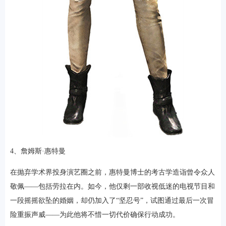
4、詹姆斯·惠特曼
在抛弃学术界投身演艺圈之前，惠特曼博士的考古学造诣曾令众人
敬佩——包括劳拉在内。如今，他仅剩一部收视低迷的电视节目和
一段摇摇欲坠的婚姻，却仍加入了“坚忍号”，试图通过最后一次冒
险重振声威——为此他将不惜一切代价确保行动成功。