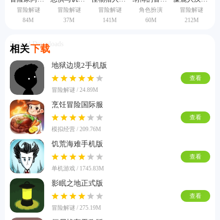
冒险解谜
冒险解谜
冒险解谜
角色扮演
冒险解谜
84M
37M
141M
60M
212M
Related Downloads
相关
下载
地狱边境2手机版
查看
冒险解谜 / 24.89M
烹饪冒险国际服
查看
模拟经营 / 209.76M
饥荒海难手机版
查看
单机游戏 / 1745.83M
影眠之地正式版
查看
冒险解谜 / 275.19M