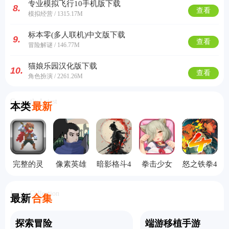
专业模拟飞行10手机版下载
8.
查看
模拟经营 / 1315.17M
标本零(多人联机)中文版下载
9.
查看
冒险解谜 / 146.77M
猫娘乐园汉化版下载
10.
查看
角色扮演 / 2261.26M
Currently Latest
本类
最新
完整的灵
像素英雄
暗影格斗4
拳击少女
怒之铁拳4
魂汉化版
联盟手机
竞技场国
单机版
手机版
版
际服
Latest Collection
最新
合集
探索冒险
端游移植手游