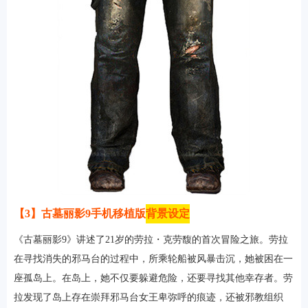
【3】古墓丽影9手机移植版
背景设定
《古墓丽影9》讲述了21岁的劳拉・克劳馥的首次冒险之旅。劳拉
在寻找消失的邪马台的过程中，所乘轮船被风暴击沉，她被困在一
座孤岛上。在岛上，她不仅要躲避危险，还要寻找其他幸存者。劳
拉发现了岛上存在崇拜邪马台女王卑弥呼的痕迹，还被邪教组织