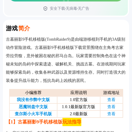
安全下载
无病毒
无广告
首页
Introduction
游戏
简介
古墓丽影9手机移植版(TombRaider9)是由端游移植到手机的3A级别
动作冒险游戏。古墓丽影9手机移植版下载背景围绕在主角考古家
劳拉劳馥，意外被困在秘的邪马台岛。玩家需要控制角色在这个神
秘未知的岛屿中探索遗迹、破解机关、挑战古墓。在游戏期间玩家
能够探索岛屿，收集各种武器以及资源维持生存。同时打造强大的
装备提升战斗能力，抵抗岛屿上凶残的居民。
小编推荐
应用说明
游戏地址
我没有作弊中文版
1.0官方版
查看
恶魔转盘中文版
1.0.1最新版官方版
查看
查尔斯小火车手机版
2.0最新版
查看
【1】古墓丽影9手机移植版
玩法指导