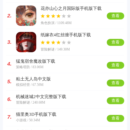
花亦山心之月国际版手机版下载
2.
查看
角色扮演 / 1109.48M
纸嫁衣4红丝缠手机版下载
3.
查看
冒险解谜 / 149.30M
猛鬼宿舍魔改版下载
4.
查看
策略塔防 / 83.06M
粘土无人岛中文版
5.
查看
模拟经营 / 67.59M
机械迷城2中文完整版下载
6.
查看
冒险解谜 / 240.68M
猫里奥3D手机版下载
7.
查看
小游戏 / 50.34M