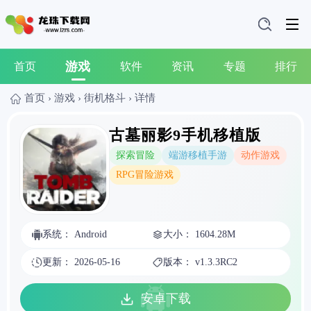
游戏
首页
软件
资讯
专题
排行
首页
›
游戏
›
街机格斗
›
详情
古墓丽影9手机移植版
探索冒险
端游移植手游
动作游戏
RPG冒险游戏
系统： Android
大小： 1604.28M
更新： 2026-05-16
版本： v1.3.3RC2
安卓下载