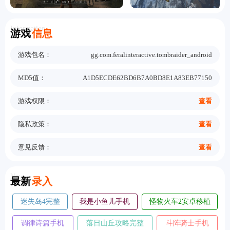
Information
游戏
信息
游戏包名：
gg.com.feralinteractive.tombraider_android
MD5值：
A1D5ECDE62BD6B7A0BD8E1A83EB77150
游戏权限：
查看
隐私政策：
查看
意见反馈：
查看
New
最新
录入
摄影师模拟器手机
善良都市手机
王座守护者手机
版
版
版
奥术扳机中文版
暴走植物园手机版
黄油猫cato手机版