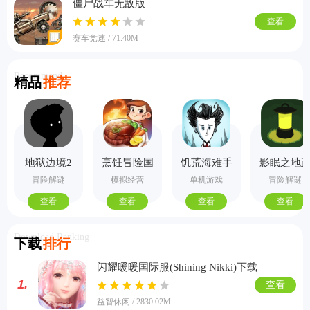
僵尸战车无敌版
查看
赛车竞速 / 71.40M
Recommend
精品
推荐
地狱边境2
烹饪冒险国
饥荒海难手
影眠之地
手机版
际服
机版
式版
冒险解谜
模拟经营
单机游戏
冒险解谜
查看
查看
查看
查看
Download Ranking
下载
排行
闪耀暖暖国际服(Shining Nikki)下载
1.
查看
益智休闲 / 2830.02M