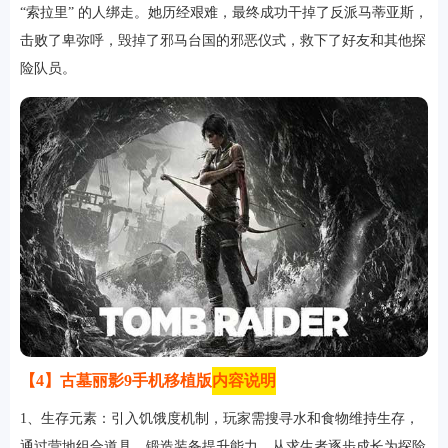
“索拉里” 的人绑走。她历经艰难，最终成功干掉了反派马蒂亚斯，
击败了卑弥呼，毁掉了邪马台国的邪恶仪式，救下了好友和其他探
险队员。
【4】古墓丽影9手机移植版
内容说明
1、生存元素：引入饥饿度机制，玩家需搜寻水和食物维持生存，
通过营地组合道具、锻造装备提升能力，从求生者逐步成长为探险