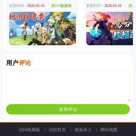
更新时间：
2026-05-16
共117款游戏
更新时间：
2026-05-16
共4
User Comments
用户
评论
访问电脑版
访回首页
最新录入
网站地图
|
|
|