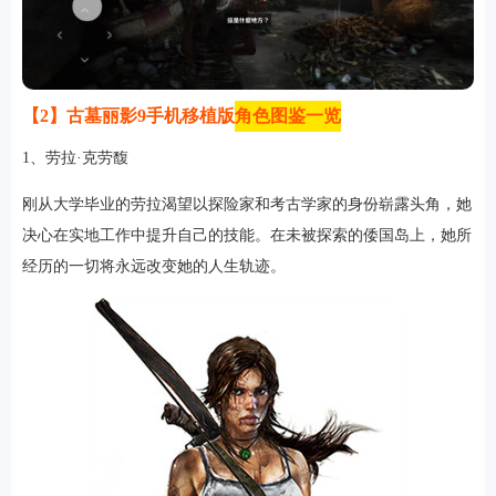
【2】古墓丽影9手机移植版
角色图鉴一览
1、劳拉·克劳馥
刚从大学毕业的劳拉渴望以探险家和考古学家的身份崭露头角，她
决心在实地工作中提升自己的技能。在未被探索的倭国岛上，她所
排行
经历的一切将永远改变她的人生轨迹。
角色扮演
小游戏
恋爱养成
沙盒模组
up主自制
赛车竞速
策略塔防
动作射
击
益智休闲
冒险解谜
街机格斗
模拟经营
音乐游戏
单机游戏
战争策略
系统工具
影音播放
游戏辅助
摄影美颜
办公商务
旅游出行
金融理财
娱乐
趣味
新闻阅读
考试学习
AI软件
健康运动
生活购物
地图导航
主题桌面