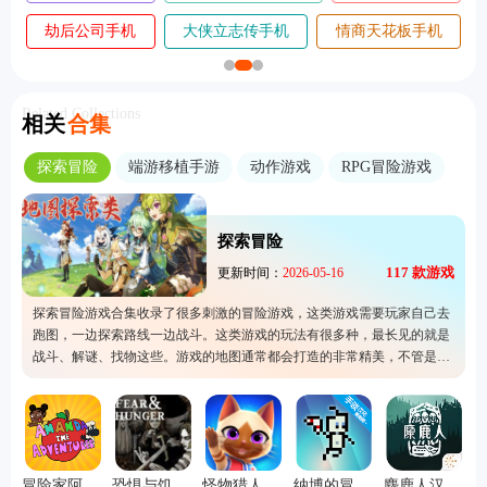
航海奇兵手游
谁淹了我的世界手
指尖战斗家无
2026
机版
敌版
Related Collections
相关
合集
探索冒险
端游移植手游
动作游戏
RPG冒险游戏
探索冒险
117
款游戏
更新时间：
2026-05-16
探索冒险游戏合集收录了很多刺激的冒险游戏，这类游戏需要玩家自己去
跑图，一边探索路线一边战斗。这类游戏的玩法有很多种，最长见的就是
战斗、解谜、找物这些。游戏的地图通常都会打造的非常精美，不管是森
林还是城市地图，都会非常还原和注重细节，玩家可以尽情体验。
冒险家阿曼达2026正式版
恐惧与饥饿汉化版
怪物猎人艾露岛
纳博的冒险中文版
麋鹿人汉化版