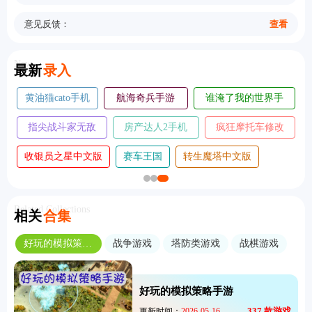
意见反馈：
查看
New
最新
录入
黄油猫cato手机
航海奇兵手游
谁淹了我的世界手
版
2026
机版
指尖战斗家无敌
房产达人2手机
疯狂摩托车修改
版
版
版
收银员之星中文版
赛车王国
转生魔塔中文版
Related Collections
相关
合集
好玩的模拟策略手游
战争游戏
塔防类游戏
战棋游戏
好玩的模拟策略手游
337
款游戏
更新时间：
2026-05-16