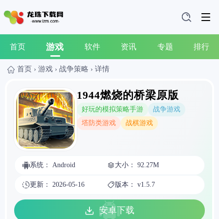
游戏
首页
软件
资讯
专题
排行
首页
›
游戏
›
战争策略
›
详情
1944燃烧的桥梁原版
好玩的模拟策略手游
战争游戏
塔防类游戏
战棋游戏
系统： Android
大小： 92.27M
更新： 2026-05-16
版本： v1.5.7
安卓下载