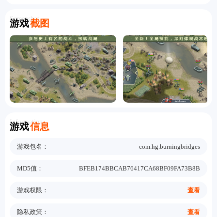
Screenshot
游戏
截图
Information
游戏
信息
游戏包名：
com.hg.burningbridges
MD5值：
BFEB174BBCAB76417CA68BF09FA73B8B
游戏权限：
查看
隐私政策：
查看