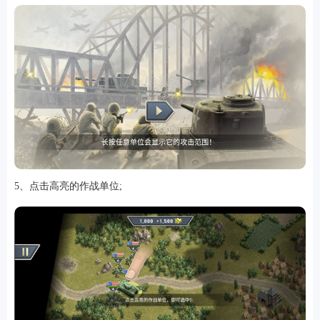
排行
5、点击高亮的作战单位;
角色扮演
小游戏
恋爱养成
沙盒模组
up主自制
赛车竞速
策略塔防
动作射
击
益智休闲
冒险解谜
街机格斗
模拟经营
音乐游戏
单机游戏
战争策略
系统工具
影音播放
游戏辅助
摄影美颜
办公商务
旅游出行
金融理财
娱乐
趣味
新闻阅读
考试学习
AI软件
健康运动
生活购物
地图导航
主题桌面