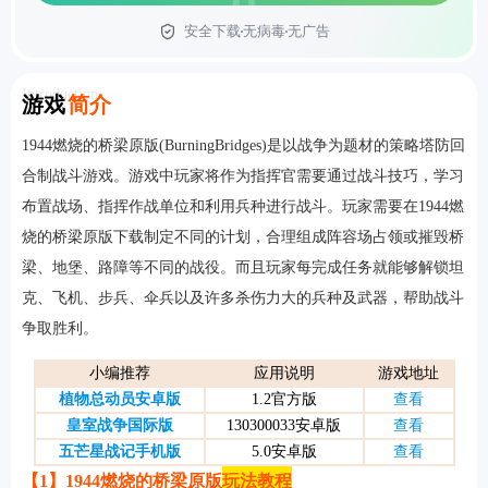
安全下载
无病毒
无广告
首页
Introduction
游戏
简介
1944燃烧的桥梁原版(BurningBridges)是以战争为题材的策略塔防回
合制战斗游戏。游戏中玩家将作为指挥官需要通过战斗技巧，学习
布置战场、指挥作战单位和利用兵种进行战斗。玩家需要在1944燃
烧的桥梁原版下载制定不同的计划，合理组成阵容场占领或摧毁桥
梁、地堡、路障等不同的战役。而且玩家每完成任务就能够解锁坦
克、飞机、步兵、伞兵以及许多杀伤力大的兵种及武器，帮助战斗
争取胜利。
小编推荐
应用说明
游戏地址
植物总动员安卓版
1.2官方版
查看
皇室战争国际版
130300033安卓版
查看
五芒星战记手机版
5.0安卓版
查看
【1】1944燃烧的桥梁原版
玩法教程