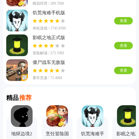
模拟经营 / 209.76M
饥荒海难手机版
查看
单机游戏 / 1745.83M
影眠之地正式版
查看
冒险解谜 / 275.19M
僵尸战车无敌版
查看
赛车竞速 / 71.40M
Recommend
精品
推荐
地狱边境2
烹饪冒险国
饥荒海难手
影眠之地