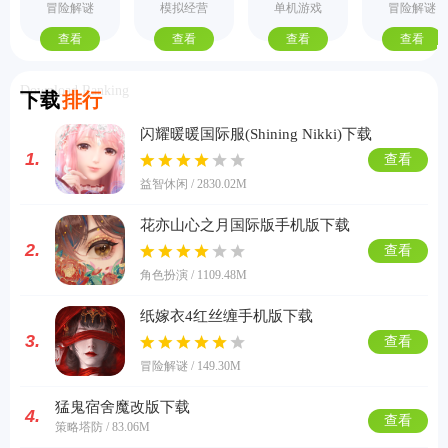
手机版
际服
机版
式版
冒险解谜
模拟经营
单机游戏
冒险解谜
查看
查看
查看
查看
Download Ranking
下载
排行
闪耀暖暖国际服(Shining Nikki)下载
1.
查看
益智休闲 / 2830.02M
花亦山心之月国际版手机版下载
2.
查看
角色扮演 / 1109.48M
纸嫁衣4红丝缠手机版下载
3.
查看
冒险解谜 / 149.30M
猛鬼宿舍魔改版下载
4.
查看
策略塔防 / 83.06M