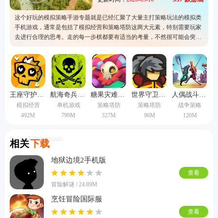
这个好玩的模拟策略手游专题就是已经汇聚了大量主打策略玩法的模拟类
手机游戏，通常是包括了模拟经营和策略塔防这两大元素，特别需要玩家
去进行合理的思考。走的每一步棋都要有适当的考量，不然很可能会突然
做出错误的选。而这个专题的出现就是为了让更多的人可以认识到这类游
戏的存在，而且还有准备了下载服务，快来下载自己喜欢的游戏吧。
王座守护者手机版
航海奇兵手游2026
糖果灾难机关塔防
世界守卫军无敌版
人偶战斗模拟器2汉化版
模拟经营
单机游戏
策略塔防
策略塔防
战争策略
492M
799M
327M
96M
120M
Related Downloads
相关
下载
地狱边境2手机版
查看
冒险解谜 / 24.89M
烹饪冒险国际服
查看