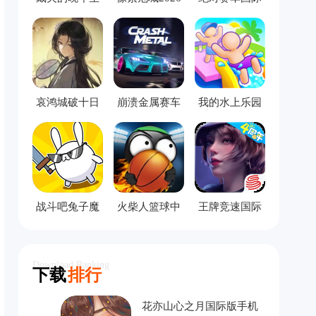
活手机版
服
哀鸿城破十日
崩溃金属赛车
我的水上乐园
记完整版
中文版
模拟器
战斗吧兔子魔
火柴人篮球中
王牌竞速国际
改版
文版
服
Download Ranking
下载
排行
花亦山心之月国际版手机