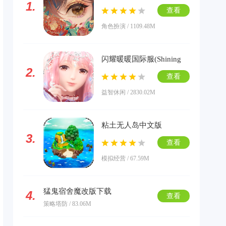
1.
版下载
查看
角色扮演 / 1109.48M
闪耀暖暖国际服(Shining
2.
Nikki)下载
查看
益智休闲 / 2830.02M
粘土无人岛中文版
3.
查看
模拟经营 / 67.59M
猛鬼宿舍魔改版下载
4.
查看
策略塔防 / 83.06M