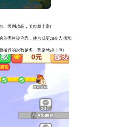
励。级别越高，
奖励
越丰富!
的鸟类将被停靠，使合成更加令人满意!
后撤退的次数越多，奖励就越丰厚!