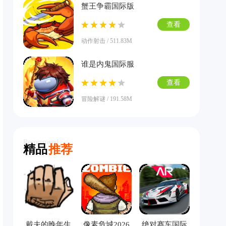
蟹王争霸国际版
查看
动作射击 / 511.83M
谁是内鬼国际服
查看
冒险解谜 / 191.58M
Recommend
精品
推荐
戴夫的晚年生
像素危城2026
绝对赛车国际