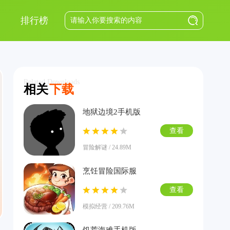
排行榜
Related Downloads
相关
下载
地狱边境2手机版
查看
冒险解谜 / 24.89M
烹饪冒险国际服
查看
模拟经营 / 209.76M