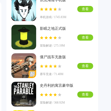
饥荒海难手机版
查看
单机游戏 / 1745.83M
影眠之地正式版
查看
冒险解谜 / 275.19M
僵尸战车无敌版
查看
赛车竞速 / 71.40M
史丹利的寓言豪华版
查看
冒险解谜 / 368.92M