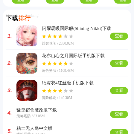
查看
查看
查看
查看
Download Ranking
下载
排行
闪耀暖暖国际服(Shining Nikki)下载
1.
查看
益智休闲 / 2830.02M
花亦山心之月国际版手机版下载
2.
查看
角色扮演 / 1109.48M
纸嫁衣4红丝缠手机版下载
3.
查看
冒险解谜 / 149.30M
猛鬼宿舍魔改版下载
4.
查看
策略塔防 / 83.06M
粘土无人岛中文版
5.
查看