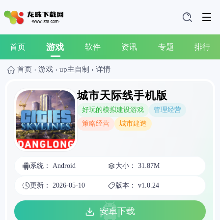
游戏
首页
软件
资讯
专题
排行
首页
›
游戏
›
up主自制
›
详情
城市天际线手机版
好玩的模拟建设游戏
管理经营
策略经营
城市建造
系统： Android
大小： 31.87M
更新： 2026-05-10
版本： v1.0.24
安卓下载