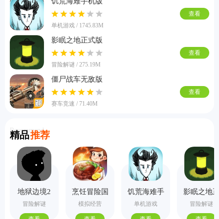
饥荒海难手机版
查看
单机游戏 / 1745.83M
影眠之地正式版
查看
冒险解谜 / 275.19M
僵尸战车无敌版
查看
赛车竞速 / 71.40M
Recommend
精品
推荐
地狱边境2
烹饪冒险国
饥荒海难手
影眠之地
手机版
际服
机版
式版
冒险解谜
模拟经营
单机游戏
冒险解谜