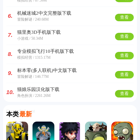
模拟经营 / 67.59M
机械迷城2中文完整版下载
6.
查看
冒险解谜 / 240.68M
猫里奥3D手机版下载
7.
查看
小游戏 / 50.34M
专业模拟飞行10手机版下载
8.
查看
模拟经营 / 1315.17M
标本零(多人联机)中文版下载
9.
查看
冒险解谜 / 146.77M
猫娘乐园汉化版下载
10.
查看
角色扮演 / 2261.26M
Currently Latest
本类
最新