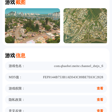
游戏
截图
Information
游戏
信息
游戏包名：
com.qbaobei.meite.channel_dstjx_6
MD5值：
FEF9144B753B1AD343C89BE7E63C2828
游戏权限：
查看
隐私政策：
查看
意见反馈：
查看