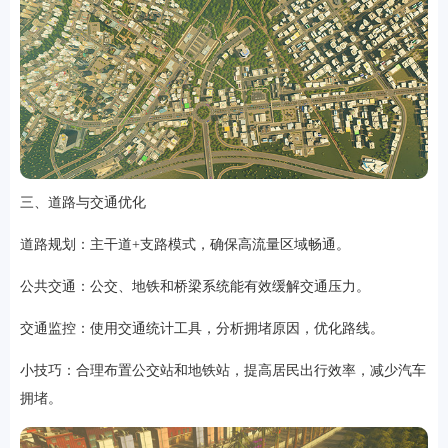
三、道路与交通优化
排行
道路规划：主干道+支路模式，确保高流量区域畅通。
角色扮演
小游戏
恋爱养成
沙盒模组
up主自制
赛车竞速
策略塔防
动作射
公共交通：公交、地铁和桥梁系统能有效缓解交通压力。
击
益智休闲
冒险解谜
街机格斗
模拟经营
音乐游戏
单机游戏
战争策略
系统工具
影音播放
游戏辅助
摄影美颜
办公商务
旅游出行
金融理财
娱乐
交通监控：使用交通统计工具，分析拥堵原因，优化路线。
趣味
新闻阅读
考试学习
AI软件
健康运动
生活购物
地图导航
主题桌面
小技巧：合理布置公交站和地铁站，提高居民出行效率，减少汽车
拥堵。