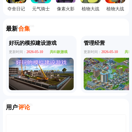
夺舍日记
元气骑士
像素火影
植物大战
植物大战
手机版
3D版
秽土柱间
僵尸指导
僵尸e版支
版
版
线手机版
Latest Collection
最新
合集
好玩的模拟建设游戏
管理经营
更新时间：
2026-05-10
共81款游戏
更新时间：
2026-05-10
共1
User Comments
用户
评论