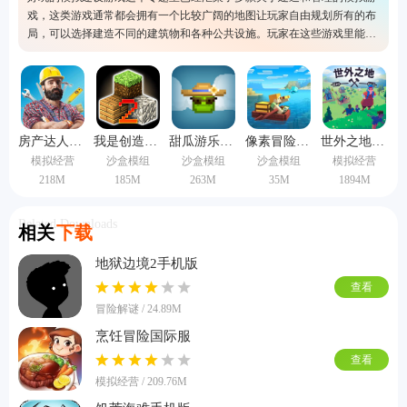
戏，这类游戏通常都会拥有一个比较广阔的地图让玩家自由规划所有的布
局，可以选择建造不同的建筑物和各种公共设施。玩家在这些游戏里能够
根据自己的想法去建设自己的城市或者世界。本专题里的模拟建设游戏是
比较火的一类游戏，有兴趣的玩家可以下载体验噢。
房产达人2手机版
我是创造者手机版
甜瓜游乐场国际服
像素冒险岛单机版
世外之地手机版
模拟经营
沙盒模组
沙盒模组
沙盒模组
模拟经营
218M
185M
263M
35M
1894M
Related Downloads
相关
下载
地狱边境2手机版
查看
冒险解谜 / 24.89M
烹饪冒险国际服
查看
模拟经营 / 209.76M