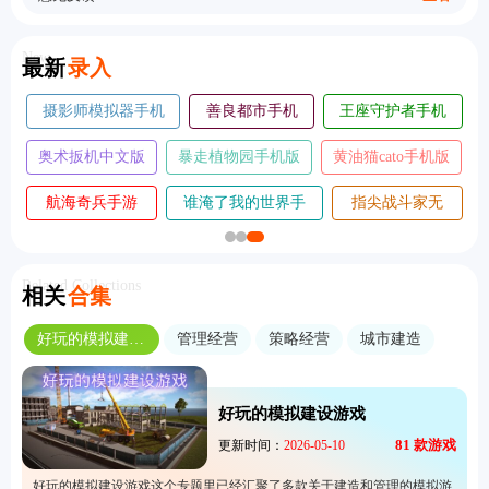
New
最新
录入
摄影师模拟器手机
善良都市手机
王座守护者手机
版
版
版
奥术扳机中文版
暴走植物园手机版
黄油猫cato手机版
航海奇兵手游
谁淹了我的世界手
指尖战斗家无
2026
机版
敌版
Related Collections
相关
合集
好玩的模拟建设游戏
管理经营
策略经营
城市建造
好玩的模拟建设游戏
81
款游戏
更新时间：
2026-05-10
好玩的模拟建设游戏这个专题里已经汇聚了多款关于建造和管理的模拟游