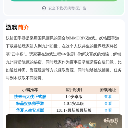
安全下载
无病毒
无广告
首页
Introduction
游戏
简介
妖错图手游是采用国风画风的回合制MMORPG游戏。妖错图手游
下载讲述玩家进入到九州幻世，在这个人妖共生的世界玩家将扮
演“云中客”。玩家要在游戏过程中根据引导解决百妖的烦恼，解锁
九州背后隐藏的秘密。同时玩家作为百事居掌柜需要自建门派，比
如通过种田、资源经营等方式赚取资源。同时能够挑战捕捉、任务
与副本获取不同契灵。
小编推荐
应用说明
游戏地址
快来当大侠正式服
1.0安卓版
查看
极品捉妖师手游
1.0.1安卓版
查看
华夏人生安卓版
138.17最新版最新版
查看