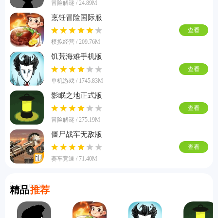
冒险解谜 / 24.89M
烹饪冒险国际服
查看
模拟经营 / 209.76M
饥荒海难手机版
查看
单机游戏 / 1745.83M
影眠之地正式版
查看
冒险解谜 / 275.19M
僵尸战车无敌版
查看
赛车竞速 / 71.40M
Recommend
精品
推荐