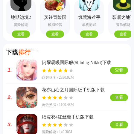
地狱边境2
烹饪冒险国
饥荒海难手
影眠之地
手机版
际服
机版
式版
冒险解谜
模拟经营
单机游戏
冒险解谜
查看
查看
查看
查看
Download Ranking
下载
排行
闪耀暖暖国际服(Shining Nikki)下载
1.
查看
益智休闲 / 2830.02M
花亦山心之月国际版手机版下载
2.
查看
角色扮演 / 1109.48M
纸嫁衣4红丝缠手机版下载
3.
查看
冒险解谜 / 149.30M