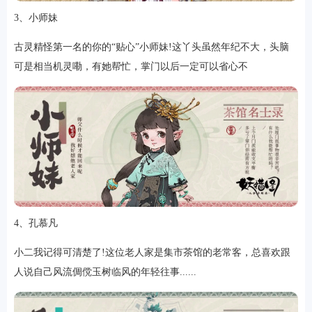
3、小师妹
古灵精怪第一名的你的“贴心”小师妹!这丫头虽然年纪不大，头脑
可是相当机灵嘞，有她帮忙，掌门以后一定可以省心不
排行
角色扮演
小游戏
恋爱养成
沙盒模组
up主自制
赛车竞速
策略塔防
动作射
击
益智休闲
冒险解谜
街机格斗
模拟经营
音乐游戏
单机游戏
战争策略
4、孔慕凡
系统工具
影音播放
游戏辅助
摄影美颜
办公商务
旅游出行
金融理财
娱乐
趣味
新闻阅读
考试学习
AI软件
健康运动
生活购物
地图导航
主题桌面
小二我记得可清楚了!这位老人家是集市茶馆的老常客，总喜欢跟
人说自己风流倜傥玉树临风的年轻往事......