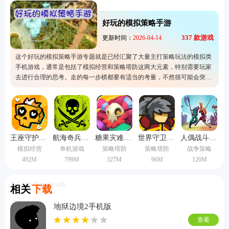
好玩的模拟策略手游
337
款游戏
更新时间：
2026-04-14
这个好玩的模拟策略手游专题就是已经汇聚了大量主打策略玩法的模拟类
手机游戏，通常是包括了模拟经营和策略塔防这两大元素，特别需要玩家
去进行合理的思考。走的每一步棋都要有适当的考量，不然很可能会突然
做出错误的选。而这个专题的出现就是为了让更多的人可以认识到这类游
戏的存在，而且还有准备了下载服务，快来下载自己喜欢的游戏吧。
王座守护者手机版
航海奇兵手游2026
糖果灾难机关塔防
世界守卫军无敌版
人偶战斗模拟器2汉化版
模拟经营
单机游戏
策略塔防
策略塔防
战争策略
492M
799M
327M
96M
120M
Related Downloads
相关
下载
地狱边境2手机版
查看