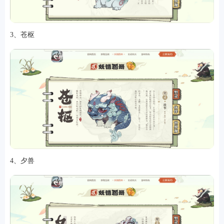
3、苍枢
4、夕兽