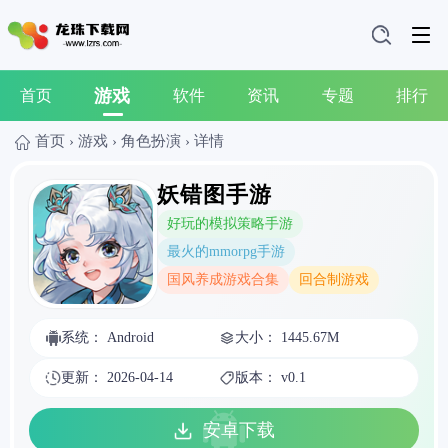
游戏
首页
软件
资讯
专题
排行
首页
›
游戏
›
角色扮演
›
详情
妖错图手游
好玩的模拟策略手游
最火的mmorpg手游
国风养成游戏合集
回合制游戏
系统： Android
大小： 1445.67M
更新： 2026-04-14
版本： v0.1
安卓下载