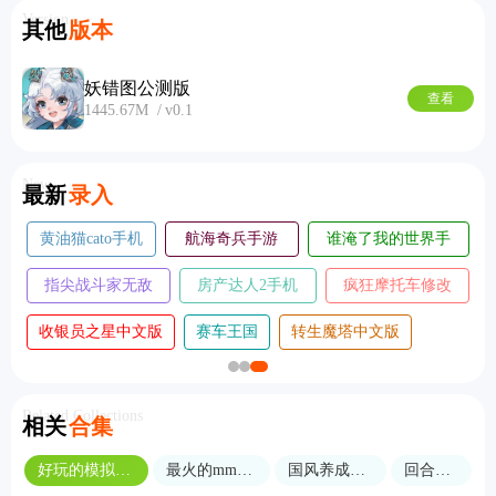
Version
其他
版本
妖错图公测版
查看
1445.67M
v0.1
New
最新
录入
黄油猫cato手机
航海奇兵手游
谁淹了我的世界手
版
2026
机版
指尖战斗家无敌
房产达人2手机
疯狂摩托车修改
版
版
版
收银员之星中文版
赛车王国
转生魔塔中文版
Related Collections
相关
合集
好玩的模拟策略手游
最火的mmorpg手游
国风养成游戏合集
回合制游戏