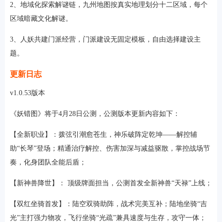
2、地域化探索解谜链，九州地图按真实地理划分十二区域，每个
区域暗藏文化解谜。
3、人妖共建门派经营，门派建设无固定模板，自由选择建设主
题。
更新日志
v1.0.53版本
《妖错图》将于4月28日公测，公测版本更新内容如下：
【全新职业】：拨弦引潮愈苍生，神乐破阵定乾坤——解控辅
助“长琴”登场；精通治疗解控、伤害加深与减益驱散，掌控战场节
奏，化身团队全能后盾；
【新神兽降世】： 顶级牌面担当，公测首发全新神兽“天禄”上线；
【双红坐骑首发】：陆空双骑助阵，战术完美互补；陆地坐骑“吉
光”主打强力物攻，飞行坐骑“光疏”兼具速度与生存，攻守一体；