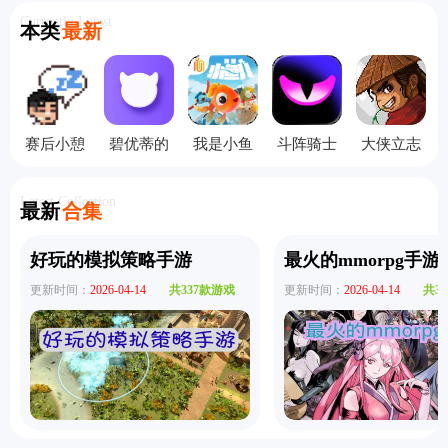
Currently Latest
本类
最新
赛后小憩
碧优蒂的
我是小鱼
斗阵骑士
大侠立志
汉化版
世界国际
儿手机版
手机版
传手机版
服
Latest Collection
最新
合集
好玩的模拟策略手游
最火的mmorpg手游
更新时间：
2026-04-14
共337款游戏
更新时间：
2026-04-14
共3