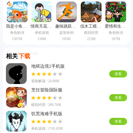
放松的机会也不错，欢迎来下载体验一下。
我是小鱼儿手机版
情商天花板手机版
趣味跳跃模拟器手机版
伐木工模拟器3d手机版
爱情和生活模拟rpg汉化版
角色扮演
单机游戏
益智休闲
模拟经营
角色扮演
1507M
150M
193M
223M
207M
Related Downloads
相关
下载
地狱边境2手机版
查看
冒险解谜 / 24.89M
烹饪冒险国际服
查看
模拟经营 / 209.76M
饥荒海难手机版
查看
单机游戏 / 1745.83M