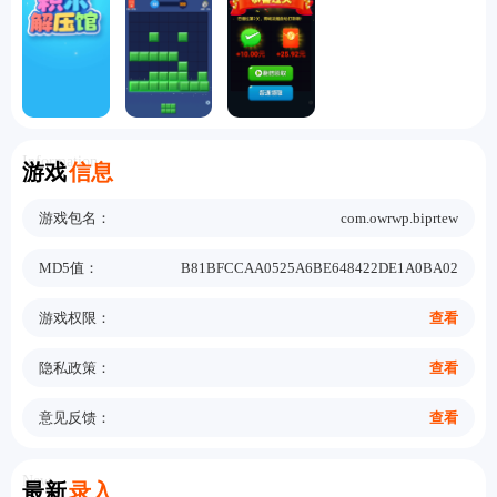
Information
游戏
信息
游戏包名：
com.owrwp.biprtew
MD5值：
B81BFCCAA0525A6BE648422DE1A0BA02
游戏权限：
查看
隐私政策：
查看
意见反馈：
查看
New
最新
录入