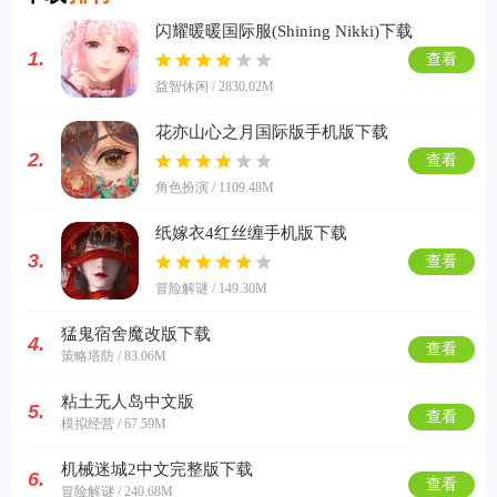
闪耀暖暖国际服(Shining Nikki)下载
1.
查看
益智休闲 / 2830.02M
花亦山心之月国际版手机版下载
2.
查看
角色扮演 / 1109.48M
纸嫁衣4红丝缠手机版下载
3.
查看
冒险解谜 / 149.30M
猛鬼宿舍魔改版下载
4.
查看
策略塔防 / 83.06M
粘土无人岛中文版
5.
查看
模拟经营 / 67.59M
机械迷城2中文完整版下载
6.
查看
冒险解谜 / 240.68M