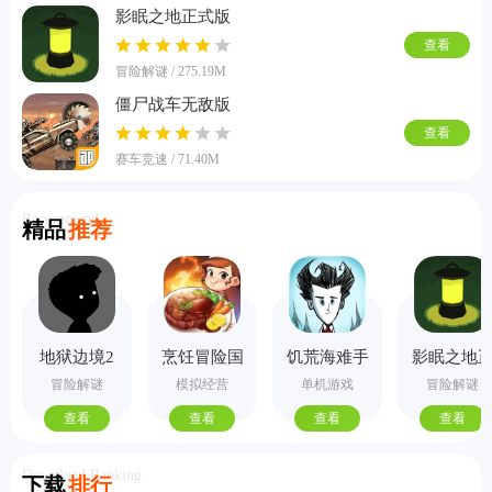
影眠之地正式版
查看
冒险解谜 / 275.19M
僵尸战车无敌版
查看
赛车竞速 / 71.40M
Recommend
精品
推荐
地狱边境2
烹饪冒险国
饥荒海难手
影眠之地
手机版
际服
机版
式版
冒险解谜
模拟经营
单机游戏
冒险解谜
查看
查看
查看
查看
Download Ranking
下载
排行