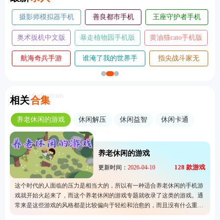
摄影师模拟器手机
善良都市手机
王座守护者手机
版
版
版
奥术扳机中文版
暴走植物园手机版
黄油猫cato手机版
航海奇兵手游
谁淹了我的世界手
指尖战斗家无
2026
机版
敌版
Related Collections
相关
合集
养老休闲的游戏
休闲解压
休闲益智
休闲卡通
养老休闲的游戏
128
款游戏
更新时间：
2026-04-10
这个时代的人面临的压力是相当大的，所以有一种适合养老休闲的手机游
戏就开始火起来了，而这个养老休闲的游戏专题就收录了这类的游戏。通
常来是这些游戏的风格都是比较偏向于轻松和治愈的，而且没有什么重要
的任务需要完成。所以经常工作的上班族很适合游玩噢，用来给自己一个