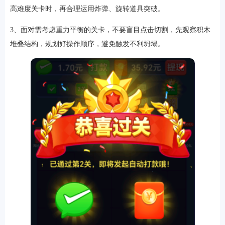
高难度关卡时，再合理运用炸弹、旋转道具突破。
3、面对需考虑重力平衡的关卡，不要盲目点击切割，先观察积木
堆叠结构，规划好操作顺序，避免触发不利坍塌。
排行
角色扮演
小游戏
恋爱养成
沙盒模组
up主自制
赛车竞速
策略塔防
动作射
击
益智休闲
冒险解谜
街机格斗
模拟经营
音乐游戏
单机游戏
战争策略
系统工具
影音播放
游戏辅助
摄影美颜
办公商务
旅游出行
金融理财
娱乐
趣味
新闻阅读
考试学习
AI软件
健康运动
生活购物
地图导航
主题桌面