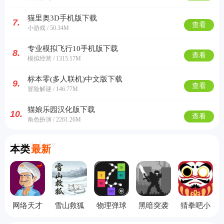
猫里奥3D手机版下载
7.
查看
小游戏 / 50.34M
专业模拟飞行10手机版下载
8.
查看
模拟经营 / 1315.17M
标本零(多人联机)中文版下载
9.
查看
冒险解谜 / 146.77M
猫娘乐园汉化版下载
10.
查看
角色扮演 / 2261.26M
Currently Latest
本类
最新
网络天才
雪山救狐
物理弹球
黑暗突袭
猜拳吧小
手机版
狸
旧版本
无敌版
老弟手机