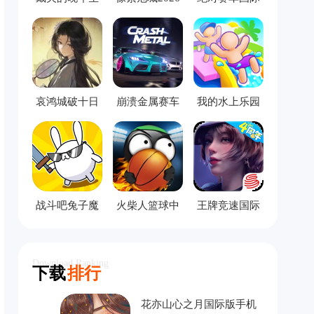
活手机版
服
哀鸿城破十日
崩溃金属赛车
我的水上乐园
记完整版
中文版
模拟器
战斗吧兔子魔
火柴人篮球中
王牌竞速国际
改版
文版
服
Download Ranking
下载
排行
花亦山心之月国际版手机