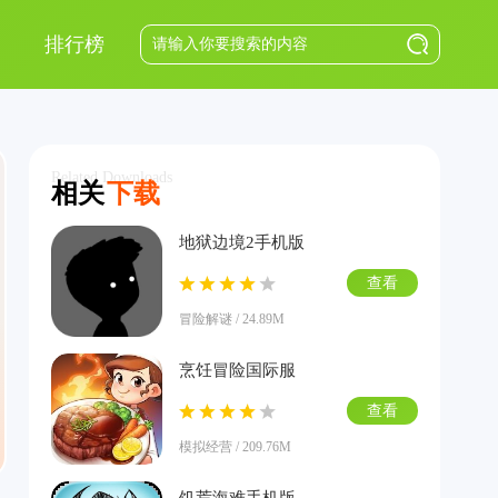
排行榜
Related Downloads
相关
下载
地狱边境2手机版
查看
冒险解谜 / 24.89M
烹饪冒险国际服
查看
模拟经营 / 209.76M