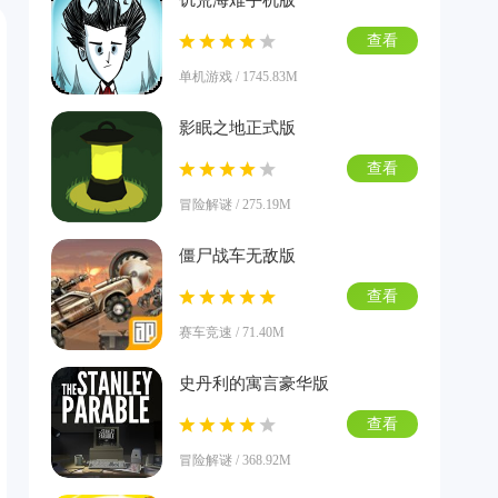
饥荒海难手机版
查看
单机游戏 / 1745.83M
影眠之地正式版
查看
冒险解谜 / 275.19M
僵尸战车无敌版
查看
赛车竞速 / 71.40M
史丹利的寓言豪华版
查看
冒险解谜 / 368.92M