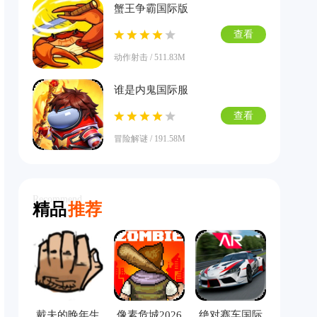
蟹王争霸国际版
查看
动作射击 / 511.83M
谁是内鬼国际服
查看
冒险解谜 / 191.58M
Recommend
精品
推荐
戴夫的晚年生
像素危城2026
绝对赛车国际