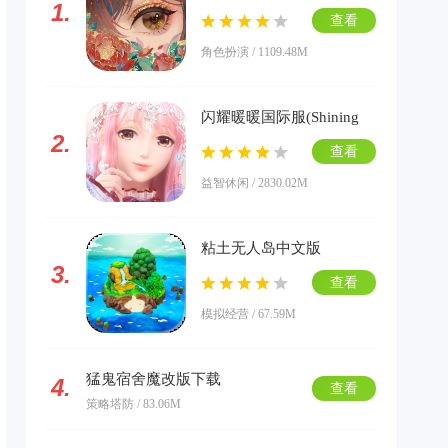
1.
版下载
查看
角色扮演 / 1109.48M
闪耀暖暖国际服(Shining
2.
Nikki)下载
查看
益智休闲 / 2830.02M
粘土无人岛中文版
3.
查看
模拟经营 / 67.59M
猛鬼宿舍魔改版下载
4.
查看
策略塔防 / 83.06M