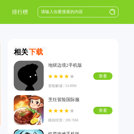
排行榜
Related Downloads
相关
下载
地狱边境2手机版
查看
冒险解谜 / 24.89M
烹饪冒险国际服
查看
模拟经营 / 209.76M