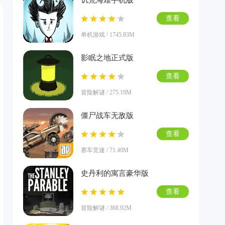
饥荒海难手机版
查看
单机游戏 / 1745.83M
影眠之地正式版
查看
冒险解谜 / 275.19M
僵尸战车无敌版
查看
赛车竞速 / 71.40M
史丹利的寓言豪华版
查看
冒险解谜 / 368.92M