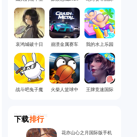
活手机版
服
哀鸿城破十日
崩溃金属赛车
我的水上乐园
记完整版
中文版
模拟器
战斗吧兔子魔
火柴人篮球中
王牌竞速国际
改版
文版
服
Download Ranking
下载
排行
花亦山心之月国际版手机