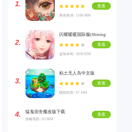
1.
版下载
查看
角色扮演 / 1109.48M
闪耀暖暖国际服(Shining
2.
Nikki)下载
查看
益智休闲 / 2830.02M
粘土无人岛中文版
3.
查看
模拟经营 / 67.59M
猛鬼宿舍魔改版下载
4.
查看
策略塔防 / 83.06M