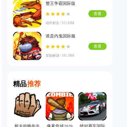
蟹王争霸国际版
查看
动作射击 / 511.83M
谁是内鬼国际服
查看
冒险解谜 / 191.58M
Recommend
精品
推荐
戴夫的晚年生
像素危城2026
绝对赛车国际