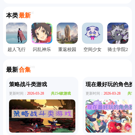
Currently Latest
本类
最新
超人飞行
闪乱神乐
重返校园
空间少女
骑士学院2
模拟器手
中文版
手机版
综合征
补丁手机
机版
版
Latest Collection
最新
合集
策略战斗类游戏
现在最好玩的角色扮
更新时间：
2026-03-28
共254款游戏
更新时间：
2026-03-28
共5