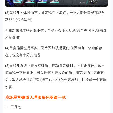
(3)就战斗的体验而言，肯定说不上多好，毕竟大部分情况都能自
动战斗(包括深渊)
但相对来说体验还算不错，至少不会令人反感(甚至有时候e键清屏
还挺舒服)
(4)节奏偏慢也是事实，遇敌要加载是硬伤;但因为有二倍速的存
在，也没有十分的拖沓
(5)在战斗系统上也只有破盾，行动条等机制，上手难度较小这里
简单说一下护盾吧，可以理解为愚人众的盾，用克制的元素击破
后，敌方就会延后行动(虚了)，受到的伤害增加，且造成一个破盾
伤害。
崩坏星穹铁道天理服角色图鉴一览
1、三月七