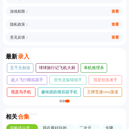
游戏权限：
查看
隐私政策：
查看
意见反馈：
查看
New
最新
录入
五千元创业
球球旅行记飞机大厨
单机推理杀
超人飞行模拟器手
变色龙躲猫猫手
我是创造者手
机版
机版
机版
我是鸟手机
趣味跳跃模拟器手机
王牌竞速vivo渠道
版
版
服
Related Collections
相关
合集
策略战斗类游戏
现在最好玩的角色扮演手游
二次元游戏
卡牌对战