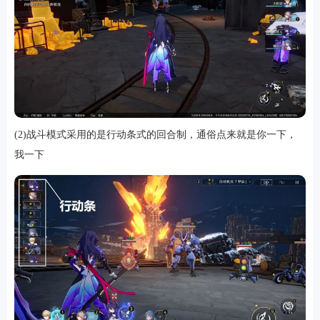
(2)战斗模式采用的是行动条式的回合制，通俗点来就是你一下，
我一下
排行
角色扮演
小游戏
恋爱养成
沙盒模组
up主自制
赛车竞速
策略塔防
动作射
击
益智休闲
冒险解谜
街机格斗
模拟经营
音乐游戏
单机游戏
战争策略
系统工具
影音播放
游戏辅助
摄影美颜
办公商务
旅游出行
金融理财
娱乐
趣味
新闻阅读
考试学习
AI软件
健康运动
生活购物
地图导航
主题桌面