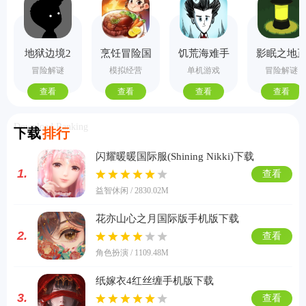
地狱边境2
烹饪冒险国
饥荒海难手
影眠之地
手机版
际服
机版
式版
冒险解谜
模拟经营
单机游戏
冒险解谜
查看
查看
查看
查看
Download Ranking
下载
排行
闪耀暖暖国际服(Shining Nikki)下载
1.
查看
益智休闲 / 2830.02M
花亦山心之月国际版手机版下载
2.
查看
角色扮演 / 1109.48M
纸嫁衣4红丝缠手机版下载
3.
查看