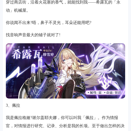
穿过商店街，沿着火花塞的香气，就能找到我——希露瓦的「永
动」机械屋。
你说闻不出来?唔，鼻子不灵光，耳朵还能用吧?
找音响声音最大的铺子就对了!
3、佩拉
我是佩拉格娅?谢尔盖耶夫娜，你可以叫我「佩拉」。作为情报
官，对情报进行研究、记录、分析是我的长项。至于做出怎样的决