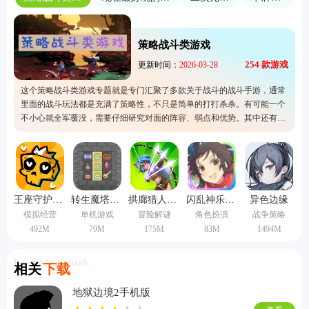
策略战斗类游戏
254
款游戏
更新时间：
2026-03-28
这个策略战斗类游戏专题就是专门汇聚了多款关于战斗的战斗手游，通常
里面的战斗玩法都是充满了策略性，不只是简单的打打杀杀。有可能一个
不小心就全军覆没，需要仔细研究对面的阵容、弱点和优势。其中还有大
量特别吸引人的背景故事，整体的玩法内容有一定的挑战性，所以快来选
择其中一个自己喜欢的吧。
王座守护者手机版
转生魔塔中文版
拱廊猎人1.16.2版本
闪乱神乐中文版
异色边缘
模拟经营
单机游戏
冒险解谜
角色扮演
战争策略
492M
79M
175M
83M
1494M
Related Downloads
相关
下载
地狱边境2手机版