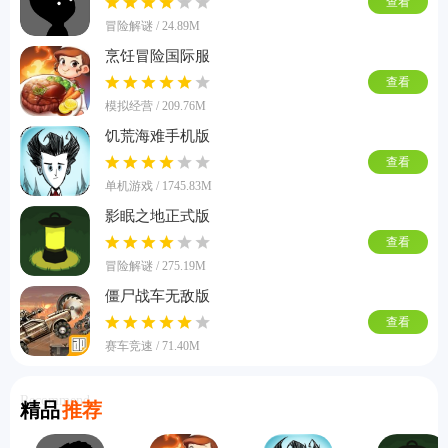
查看
冒险解谜 / 24.89M
烹饪冒险国际服
查看
模拟经营 / 209.76M
饥荒海难手机版
查看
单机游戏 / 1745.83M
影眠之地正式版
查看
冒险解谜 / 275.19M
僵尸战车无敌版
查看
赛车竞速 / 71.40M
Recommend
精品
推荐