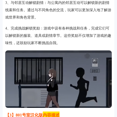
3、‌与邻居互动解锁剧情‌：与公寓内的邻居互动可以解锁新的剧情
线索和任务。通过与不同角色的交流，玩家可以更加深入地了解游
戏世界和角色背景。
‌4、完成挑战解锁奖励‌：游戏中设有各种挑战和任务，完成它们可
以解锁新的服装、道具或剧情章节。这些奖励不仅增加了游戏的趣
味性，还鼓励玩家不断挑战自我。
排行
角色扮演
小游戏
恋爱养成
沙盒模组
up主自制
赛车竞速
策略塔防
动作射
击
益智休闲
冒险解谜
街机格斗
模拟经营
音乐游戏
单机游戏
战争策略
系统工具
影音播放
游戏辅助
摄影美颜
办公商务
旅游出行
金融理财
娱乐
趣味
新闻阅读
考试学习
AI软件
健康运动
生活购物
地图导航
主题桌面
【3】801号室汉化版
内容描述