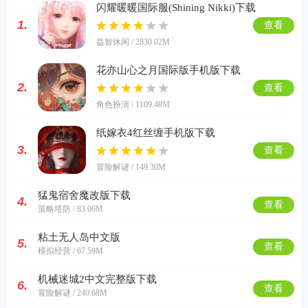
闪耀暖暖国际服(Shining Nikki)下载
1.
查看
益智休闲 / 2830.02M
花亦山心之月国际版手机版下载
2.
查看
角色扮演 / 1109.48M
纸嫁衣4红丝缠手机版下载
3.
查看
冒险解谜 / 149.30M
猛鬼宿舍魔改版下载
4.
查看
策略塔防 / 83.06M
粘土无人岛中文版
5.
查看
模拟经营 / 67.59M
机械迷城2中文完整版下载
6.
查看
冒险解谜 / 240.68M