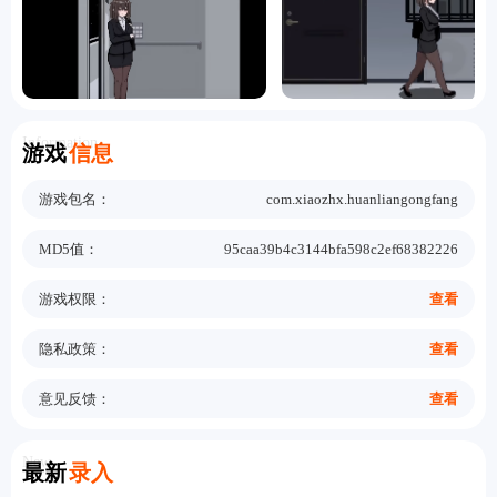
Information
游戏
信息
游戏包名：
com.xiaozhx.huanliangongfang
MD5值：
95caa39b4c3144bfa598c2ef68382226
游戏权限：
查看
隐私政策：
查看
意见反馈：
查看
New
最新
录入