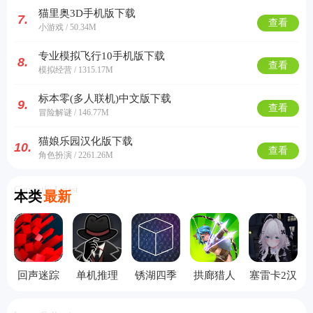
猫里奥3D手机版下载
7.
查看
小游戏 / 50.34M
专业模拟飞行10手机版下载
8.
查看
模拟经营 / 1315.17M
标本零(多人联机)中文版下载
9.
查看
冒险解谜 / 146.77M
猫娘乐园汉化版下载
10.
查看
角色扮演 / 2261.26M
Currently Latest
本类
最新
回声迷踪
单机推理
锈湖四季
拱廊猎人
塞雷卡2汉
手机版
杀
汉化版
1.16.2版本
化版