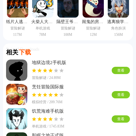
纸片人逃生手机版
火柴人大逃亡3中文版
隔壁王爷爷中文版
闹鬼的房子汉化版
逃离狼学妹正版
冒险解谜
单机游戏
冒险解谜
冒险解谜
角色扮演
117M
78M
100M
12M
156M
Related Downloads
相关
下载
地狱边境2手机版
查看
冒险解谜 / 24.89M
烹饪冒险国际服
查看
模拟经营 / 209.76M
饥荒海难手机版
查看
单机游戏 / 1745.83M
影眠之地正式版