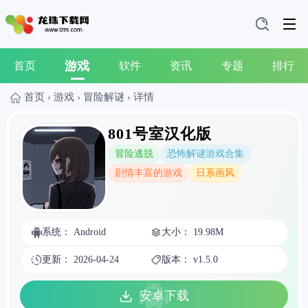
游戏
首页
软件
资讯
专题
排行
首页
›
游戏
›
冒险解谜
›
详情
801号室汉化版
冒险逃脱
恐怖解谜游戏合集
剧情丰富的游戏
日系画风
系统： Android
大小： 19.98M
更新： 2026-04-24
版本： v1.5.0
安卓下载