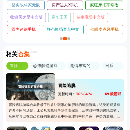
五千元创业
球球旅行记飞机大厨
单机推理杀
超人飞行模拟器手
变色龙躲猫猫手
我是创造者手
机版
机版
机版
我是鸟手机
趣味跳跃模拟器手机
王牌竞速vivo渠道
版
版
服
Related Collections
相关
合集
冒险逃脱
恐怖解谜游戏合集
剧情丰富的游戏
日系画风
冒险逃脱
69
款游戏
更新时间：
2026-04-24
冒险逃脱游戏合集收录了许多让玩家心惊胆跳的逃脱游戏，这类游戏拥有
许多不同的场景，比如从古墓科考到蛮荒探险，从窃取密电到逃脱监笼，
玩家尽可以在自己喜好的主题场景中扮演理想中的角色，并努力逃脱。同
时，玩家还要时刻警惕恐怖角色的突袭和追逐，必须保持警惕，迅速逃离
现场，否则就会被恐怖势力抓住并遭受恐怖的惩罚。