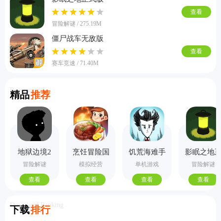
查看
冒险解谜 / 275.19M
僵尸战车无敌版
查看
赛车竞速 / 71.40M
Recommend
精品
推荐
地狱边境2
烹饪冒险国
饥荒海难手
影眠之地
手机版
际服
机版
式版
冒险解谜
模拟经营
单机游戏
冒险解谜
查看
查看
查看
查看
Download Ranking
下载
排行