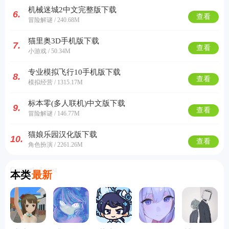
机械迷城2中文完整版下载
6.
查看
冒险解谜 / 240.68M
猫里奥3D手机版下载
7.
查看
小游戏 / 50.34M
专业模拟飞行10手机版下载
8.
查看
模拟经营 / 1315.17M
标本零(多人联机)中文版下载
9.
查看
冒险解谜 / 146.77M
猫娘乐园汉化版下载
10.
查看
角色扮演 / 2261.26M
Currently Latest
本类
最新