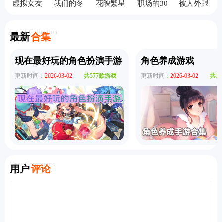
虚拟女友
我们的冬
花映繁星
职场的30
被人外跟
模拟器中
日物语汉
汉化版
天手机版
踪狂绑架
文版
化版
了手机版
Latest Collection
最新
合集
现在最好玩的角色扮演手游
角色养成游戏
更新时间：
2026-03-02
共577款游戏
更新时间：
2026-03-02
共1
User Comments
用户
评论