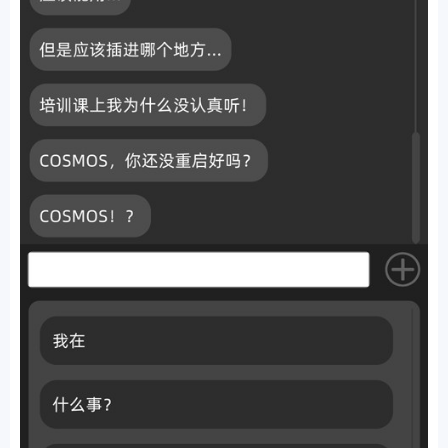
排行
角色扮演
小游戏
恋爱养成
沙盒模组
up主自制
赛车竞速
策略塔防
动作射
击
益智休闲
冒险解谜
街机格斗
模拟经营
音乐游戏
单机游戏
战争策略
系统工具
影音播放
游戏辅助
摄影美颜
办公商务
旅游出行
金融理财
娱乐
趣味
新闻阅读
考试学习
AI软件
健康运动
生活购物
地图导航
主题桌面