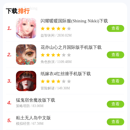
Download Ranking
下载
排行
闪耀暖暖国际服(Shining Nikki)下载
1.
查看
益智休闲 / 2830.02M
花亦山心之月国际版手机版下载
2.
查看
角色扮演 / 1109.48M
纸嫁衣4红丝缠手机版下载
3.
查看
冒险解谜 / 149.30M
猛鬼宿舍魔改版下载
4.
查看
策略塔防 / 83.06M
粘土无人岛中文版
5.
查看
模拟经营 / 67.59M