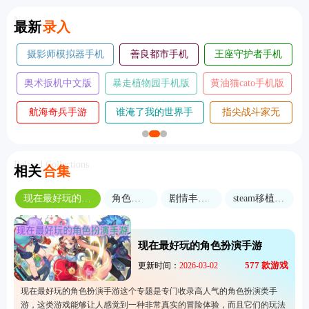
New
最新
录入
房产达人2手机
疯狂摩托车修改
收银员之星中文
版
版
版
赛车王国
转生魔塔中文版
回声迷踪手机版
静态换挡赛车中文版
催眠麦克风手机版
五千元创业
Related Collections
相关
合集
现在最好玩的角色扮演手游
角色养成游戏
剧情丰富的游戏
steam移植游戏合集
现在最好玩的角色扮演手游
577
款游戏
更新时间：
2026-03-02
现在最好玩的角色扮演手游这个专题是专门收录高人气的角色扮演类手
游，这类游戏能够让人感觉到一种非常真实的冒险体验，而且它们的玩法