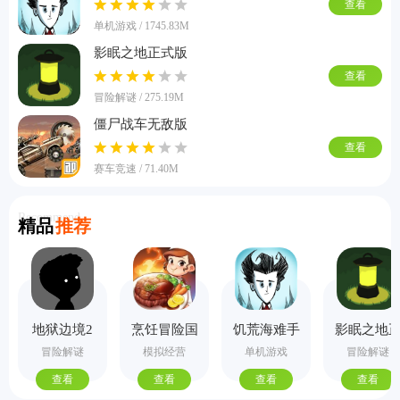
查看
单机游戏 / 1745.83M
影眠之地正式版
查看
冒险解谜 / 275.19M
僵尸战车无敌版
查看
赛车竞速 / 71.40M
Recommend
精品
推荐
地狱边境2
烹饪冒险国
饥荒海难手
影眠之地
手机版
际服
机版
式版
冒险解谜
模拟经营
单机游戏
冒险解谜
查看
查看
查看
查看