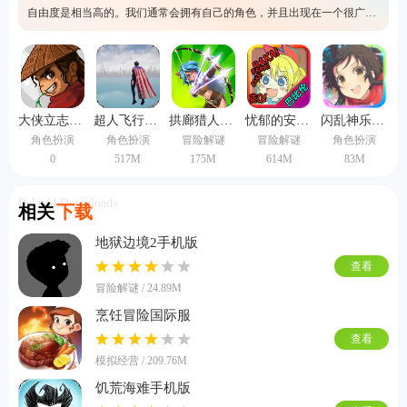
自由度是相当高的。我们通常会拥有自己的角色，并且出现在一个很广阔
的开放世界中。所以这类游戏的玩法是非常多样化的，有兴趣的玩家可以
这里快速下载噢。快来下载体验探索的乐趣吧。
大侠立志传手机版
超人飞行模拟器手机版
拱廊猎人1.16.2版本
忧郁的安娜免费中文版下载
闪乱神乐中文版
角色扮演
角色扮演
冒险解谜
冒险解谜
角色扮演
0
517M
175M
614M
83M
Related Downloads
相关
下载
地狱边境2手机版
查看
冒险解谜 / 24.89M
烹饪冒险国际服
查看
模拟经营 / 209.76M
饥荒海难手机版