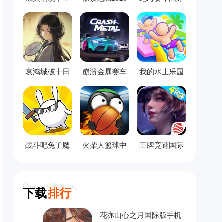
活手机版
服
哀鸿城破十日
崩溃金属赛车
我的水上乐园
记完整版
中文版
模拟器
战斗吧兔子魔
火柴人篮球中
王牌竞速国际
改版
文版
服
Download Ranking
下载
排行
花亦山心之月国际版手机