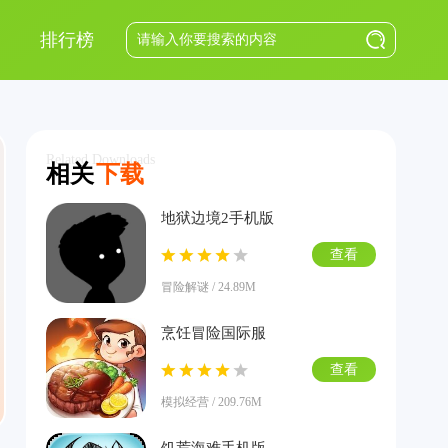
排行榜
Related Downloads
相关
下载
地狱边境2手机版
查看
冒险解谜 / 24.89M
烹饪冒险国际服
查看
模拟经营 / 209.76M