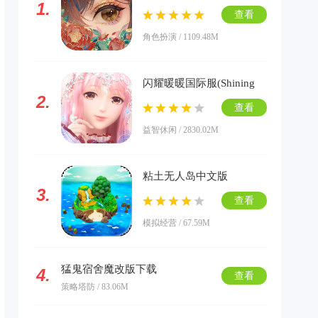
1.
版下载
查看
角色扮演 / 1109.48M
闪耀暖暖国际服(Shining
2.
Nikki)下载
查看
益智休闲 / 2830.02M
粘土无人岛中文版
3.
查看
模拟经营 / 67.59M
猛鬼宿舍魔改版下载
4.
查看
策略塔防 / 83.06M