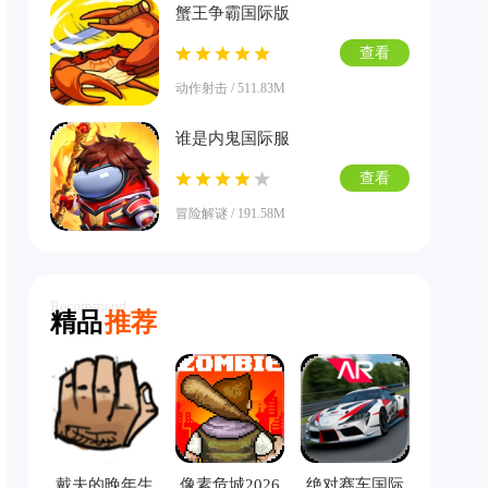
蟹王争霸国际版
查看
动作射击 / 511.83M
谁是内鬼国际服
查看
冒险解谜 / 191.58M
Recommend
精品
推荐
戴夫的晚年生
像素危城2026
绝对赛车国际