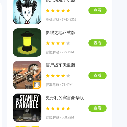
饥荒海难手机版
查看
单机游戏 / 1745.83M
影眠之地正式版
查看
冒险解谜 / 275.19M
僵尸战车无敌版
查看
赛车竞速 / 71.40M
史丹利的寓言豪华版
查看
冒险解谜 / 368.92M