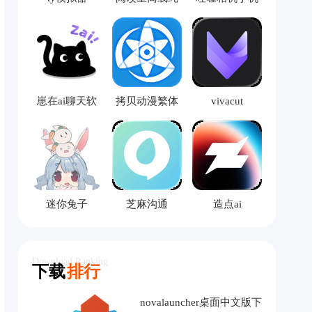
净版
版
崽在ai聊天软
拷贝动漫繁体
vivacut
件
版
迷你兔子
芝麻沟通
造点ai
Download Ranking
下载
排行
novalauncher桌面中文版下