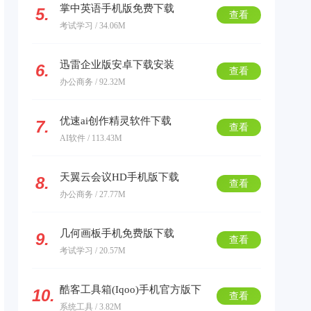
掌中英语手机版免费下载
5.
查看
考试学习 / 34.06M
迅雷企业版安卓下载安装
6.
查看
办公商务 / 92.32M
优速ai创作精灵软件下载
7.
查看
AI软件 / 113.43M
天翼云会议HD手机版下载
8.
查看
办公商务 / 27.77M
几何画板手机免费版下载
9.
查看
考试学习 / 20.57M
酷客工具箱(Iqoo)手机官方版下
10.
查看
系统工具 / 3.82M
载