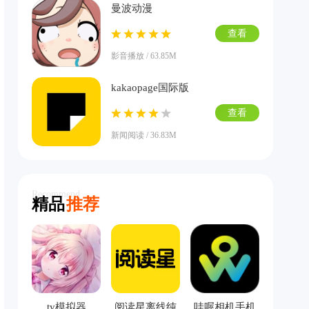
曼波动漫
查看
影音播放 / 63.85M
kakaopage国际版
查看
新闻阅读 / 36.83M
Recommend
精品
推荐
ty模拟器
阅读星离线纯
哇喔相机手机