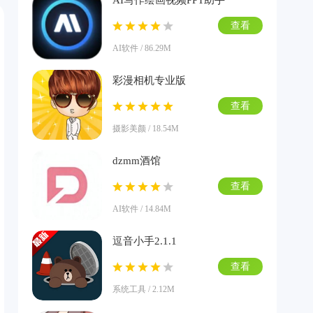
AI写作绘画视频PPT助手
查看
AI软件 / 86.29M
彩漫相机专业版
查看
摄影美颜 / 18.54M
dzmm酒馆
查看
AI软件 / 14.84M
逗音小手2.1.1
查看
系统工具 / 2.12M