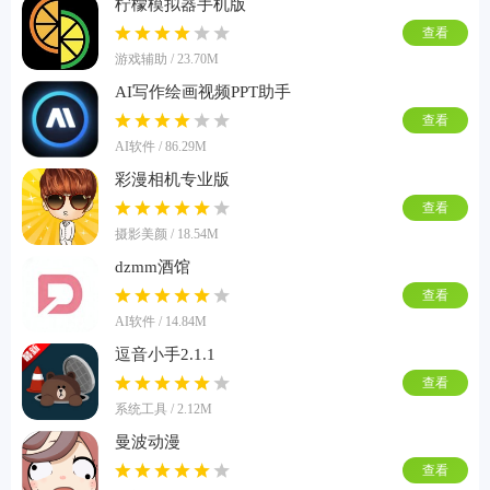
柠檬模拟器手机版
查看
游戏辅助 / 23.70M
AI写作绘画视频PPT助手
查看
AI软件 / 86.29M
彩漫相机专业版
查看
摄影美颜 / 18.54M
dzmm酒馆
查看
AI软件 / 14.84M
逗音小手2.1.1
查看
系统工具 / 2.12M
曼波动漫
查看