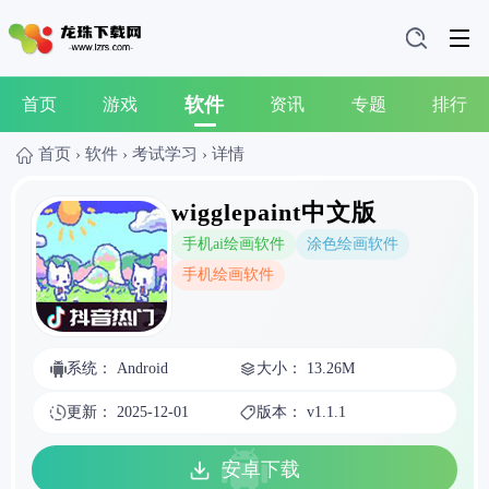
软件
首页
游戏
资讯
专题
排行
首页
›
软件
›
考试学习
›
详情
wigglepaint中文版
手机ai绘画软件
涂色绘画软件
手机绘画软件
系统： Android
大小： 13.26M
更新： 2025-12-01
版本： v1.1.1
安卓下载