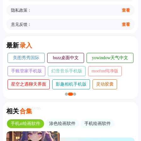
隐私政策：
查看
意见反馈：
查看
New
最新
录入
美图秀秀国际
buzz桌面中文
yowindow天气中文
版
版
版
手账管家手机版
幻音音乐手机版
moefun纯净版
星空之遇聊天界面
影趣相机手机版
灵动胶囊
Related Collections
相关
合集
手机ai绘画软件
涂色绘画软件
手机绘画软件