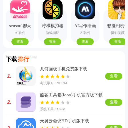
sensoul聊天
柠檬模拟器
AI写作绘画
彩漫相机
手机版
视频PPT助
业版
AI软件
游戏辅助
AI软件
摄影美颜
手
查看
查看
查看
查看
Download Ranking
下载
排行
几何画板手机免费版下载
1.
查看
考试学习 / 20.57M
酷客工具箱(Iqoo)手机官方版下载
2.
查看
系统工具 / 3.82M
天翼云会议HD手机版下载