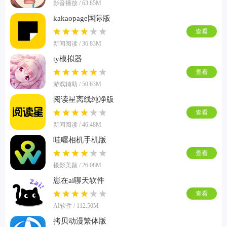
影音播放 / 63.85M
kakaopage国际版
查看
新闻阅读 / 36.83M
ty模拟器
查看
游戏辅助 / 50.63M
阅读星离线纯净版
查看
新闻阅读 / 46.48M
哇喔相机手机版
查看
摄影美颜 / 26.08M
崽在ai聊天软件
查看
AI软件 / 112.50M
拷贝动漫繁体版