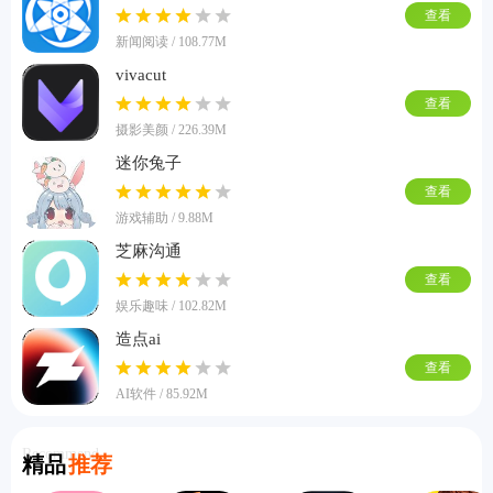
查看
新闻阅读 / 108.77M
vivacut
查看
摄影美颜 / 226.39M
迷你兔子
查看
游戏辅助 / 9.88M
芝麻沟通
查看
娱乐趣味 / 102.82M
造点ai
查看
AI软件 / 85.92M
Recommend
精品
推荐