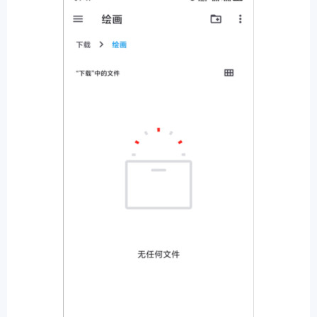
排行
角色扮演
小游戏
恋爱养成
沙盒模组
up主自制
赛车竞速
策略塔防
动作射
击
益智休闲
冒险解谜
街机格斗
模拟经营
音乐游戏
单机游戏
战争策略
系统工具
影音播放
游戏辅助
摄影美颜
办公商务
旅游出行
金融理财
娱乐
趣味
新闻阅读
考试学习
AI软件
健康运动
生活购物
地图导航
主题桌面