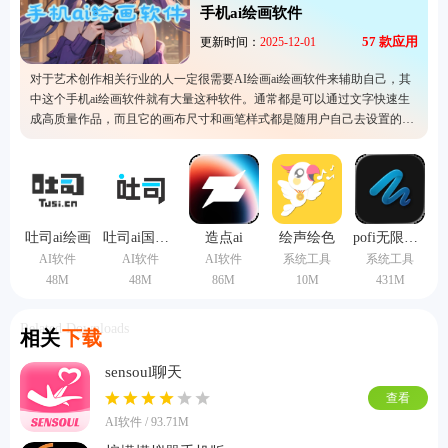
手机ai绘画软件
57
款应用
更新时间：
2025-12-01
对于艺术创作相关行业的人一定很需要AI绘画ai绘画软件来辅助自己，其
中这个手机ai绘画软件就有大量这种软件。通常都是可以通过文字快速生
成高质量作品，而且它的画布尺寸和画笔样式都是随用户自己去设置的，
自己的绘画效率瞬间得到大幅度提升。不管是初学者还是资深人士都很适
合使用这里的应用，主要是能得到足够的灵感。
吐司ai绘画
吐司ai国际版
造点ai
绘声绘色
pofi无限绘画
AI软件
AI软件
AI软件
系统工具
系统工具
48M
48M
86M
10M
431M
Related Downloads
相关
下载
sensoul聊天
查看
AI软件 / 93.71M