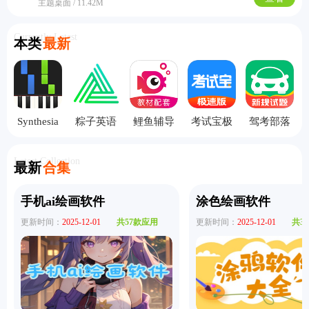
主题桌面 / 11.42M
Currently Latest
本类
最新
Synthesia
粽子英语
鲤鱼辅导
考试宝极
驾考部落
手机版
手机版
手机版
速版
极速版
Latest Collection
最新
合集
手机ai绘画软件
涂色绘画软件
更新时间：
2025-12-01
共57款应用
更新时间：
2025-12-01
共3