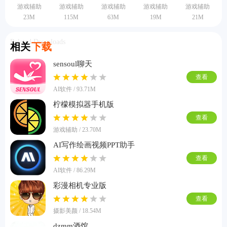
游戏辅助
游戏辅助
游戏辅助
游戏辅助
游戏辅助
23M
115M
63M
19M
21M
Related Downloads
相关
下载
sensoul聊天
查看
AI软件 / 93.71M
柠檬模拟器手机版
查看
游戏辅助 / 23.70M
AI写作绘画视频PPT助手
查看
AI软件 / 86.29M
彩漫相机专业版
查看
摄影美颜 / 18.54M
dzmm酒馆