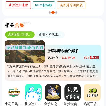
梦游社加速版
blued极速版
美图秀秀国际版
Related Collections
相关
合集
游戏辅助功能的软件
好用的游戏工具软件
游戏辅助功能的软件
354
款应用
更新时间：
2026-07-09
玩游戏的玩家每年都在上升，而那些可以辅助游戏的软件就特别受欢迎
了，这个游戏辅助功能的软件专题就是汇聚了这类应用。它们的功能是包
括了准星辅助、画质提升以及游戏模拟器等，绝对是每个玩家的必备神
器，让大家的游玩体验大幅度提高。所以经常玩游戏的人就一定要试看看
这里的软件，特别是吃鸡游戏的玩家可以考虑用来提升自己的游戏画面。
小马工具箱手机版
梦游社加速版
金铲铲之战助手
饥荒大典离线版
鸣潮工坊小助手