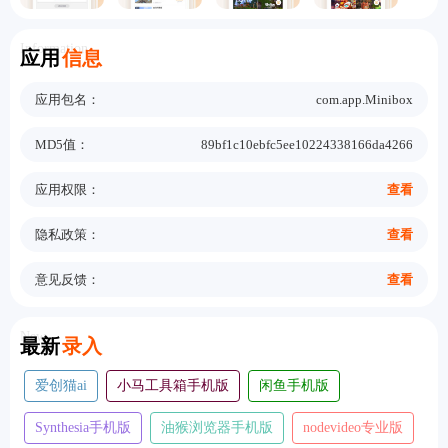
Information
应用
信息
应用包名：
com.app.Minibox
MD5值：
89bf1c10ebfc5ee10224338166da4266
应用权限：
查看
隐私政策：
查看
意见反馈：
查看
New
最新
录入
爱创猫ai
小马工具箱手机版
闲鱼手机版
Synthesia手机版
油猴浏览器手机版
nodevideo专业版