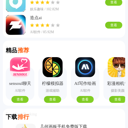
查看
娱乐趣味 / 102.82M
造点ai
查看
AI软件 / 85.92M
Recommend
精品
推荐
sensoul聊天
柠檬模拟器
AI写作绘画
彩漫相机
手机版
视频PPT助
业版
AI软件
游戏辅助
AI软件
摄影美颜
手
查看
查看
查看
查看
Download Ranking
下载
排行
几何画板手机免费版下载