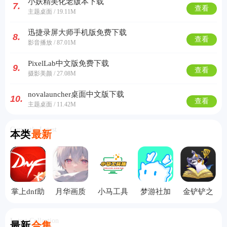
小妖精美化老版本下载
7.
查看
主题桌面 / 19.11M
迅捷录屏大师手机版免费下载
8.
查看
影音播放 / 87.01M
PixelLab中文版免费下载
9.
查看
摄影美颜 / 27.08M
novalauncher桌面中文版下载
10.
查看
主题桌面 / 11.42M
Currently Latest
本类
最新
掌上dnf助
月华画质
小马工具
梦游社加
金铲铲之
手
助手手机
箱手机版
速版
战助手
版
Latest Collection
最新
合集