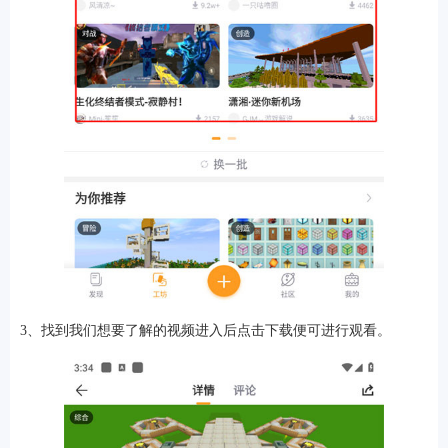
排行
角色扮演
小游戏
恋爱养成
沙盒模组
up主自制
赛车竞速
策略塔防
动作射
击
益智休闲
冒险解谜
街机格斗
模拟经营
音乐游戏
单机游戏
战争策略
系统工具
影音播放
游戏辅助
摄影美颜
办公商务
旅游出行
金融理财
娱乐
3、找到我们想要了解的视频进入后点击下载便可进行观看。
趣味
新闻阅读
考试学习
AI软件
健康运动
生活购物
地图导航
主题桌面