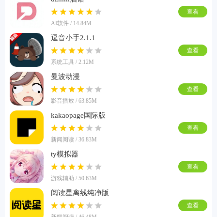
查看
AI软件 / 14.84M
逗音小手2.1.1
查看
系统工具 / 2.12M
曼波动漫
查看
影音播放 / 63.85M
kakaopage国际版
查看
新闻阅读 / 36.83M
ty模拟器
查看
游戏辅助 / 50.63M
阅读星离线纯净版
查看
新闻阅读 / 46.48M