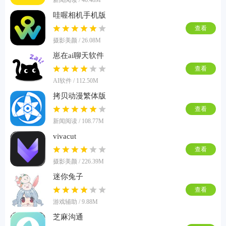
哇喔相机手机版
查看
摄影美颜 / 26.08M
崽在ai聊天软件
查看
AI软件 / 112.50M
拷贝动漫繁体版
查看
新闻阅读 / 108.77M
vivacut
查看
摄影美颜 / 226.39M
迷你兔子
查看
游戏辅助 / 9.88M
芝麻沟通