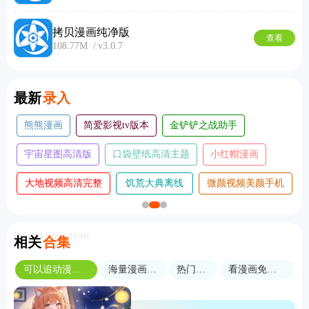
拷贝漫画纯净版
查看
108.77M
v3.0.7
New
最新
录入
万象灵动岛
漫小社
松子影视tv版
brmai
proccd复古ccd相机
八戒恢复助手手机版
漫阅
次元喵动漫tv版
悦风画质助手
Related Collections
相关
合集
可以追动漫的软件
海量漫画软件
热门漫画
看漫画免费软件