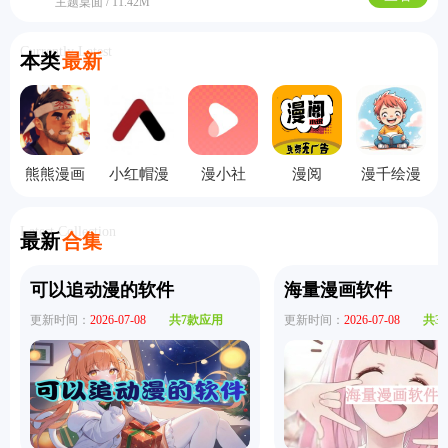
主题桌面 / 11.42M
Currently Latest
本类
最新
熊熊漫画
小红帽漫
漫小社
漫阅
漫千绘漫
画
画
Latest Collection
最新
合集
可以追动漫的软件
海量漫画软件
更新时间：
2026-07-08
共7款应用
更新时间：
2026-07-08
共3