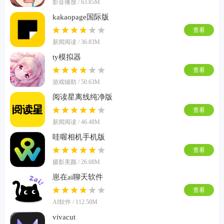
影音播放 / 63.85M
kakaopage国际版
查看
新闻阅读 / 36.83M
ty模拟器
查看
游戏辅助 / 50.63M
阅读星离线纯净版
查看
新闻阅读 / 46.48M
哇喔相机手机版
查看
摄影美颜 / 26.08M
崽在ai聊天软件
查看
AI软件 / 112.50M
vivacut