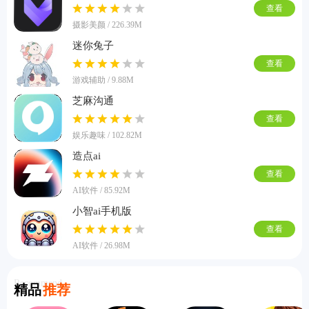
查看
摄影美颜 / 226.39M
迷你兔子
查看
游戏辅助 / 9.88M
芝麻沟通
查看
娱乐趣味 / 102.82M
造点ai
查看
AI软件 / 85.92M
小智ai手机版
查看
AI软件 / 26.98M
Recommend
精品
推荐