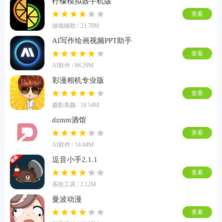
柠檬模拟器手机版
查看
游戏辅助 / 23.70M
AI写作绘画视频PPT助手
查看
AI软件 / 86.29M
彩漫相机专业版
查看
摄影美颜 / 18.54M
dzmm酒馆
查看
AI软件 / 14.84M
逗音小手2.1.1
查看
系统工具 / 2.12M
曼波动漫
查看