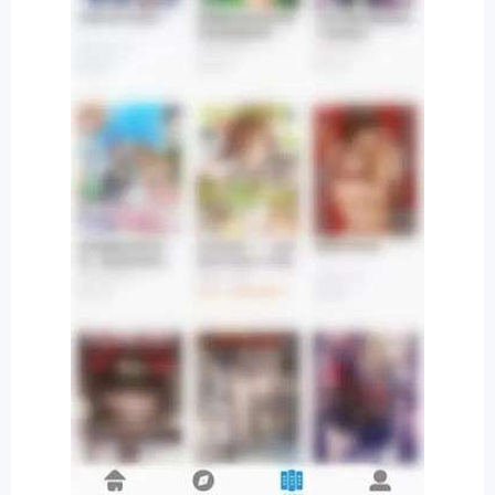
排行
角色扮演
小游戏
恋爱养成
沙盒模组
up主自制
赛车竞速
策略塔防
动作射
击
益智休闲
冒险解谜
街机格斗
模拟经营
音乐游戏
单机游戏
战争策略
系统工具
影音播放
游戏辅助
摄影美颜
办公商务
旅游出行
金融理财
娱乐
趣味
新闻阅读
考试学习
AI软件
健康运动
生活购物
地图导航
主题桌面