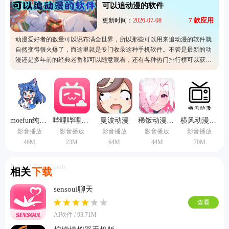
可以追动漫的软件
7
款应用
更新时间：
2026-07-08
动漫爱好者的数量可以说布满全世界，所以那些可以用来追动漫的软件就
自然变得很火爆了，而这里就是专门收录这种手机软件。不管是最新的动
漫还是多年前的经典老番都可以随意观看，还有各种热门排行榜可以获取
最新动漫的资讯。所以经常看动漫的人可以考虑这里的软件，整体的观影
体验都是很优秀的，不用担心卡顿的问题。
moefun纯净版
哔哩哔哩TV版
曼波动漫
稀饭动漫纯净版
横风动漫旧版
影音播放
影音播放
影音播放
影音播放
影音播放
46M
23M
64M
44M
70M
Related Downloads
相关
下载
sensoul聊天
查看
AI软件 / 93.71M