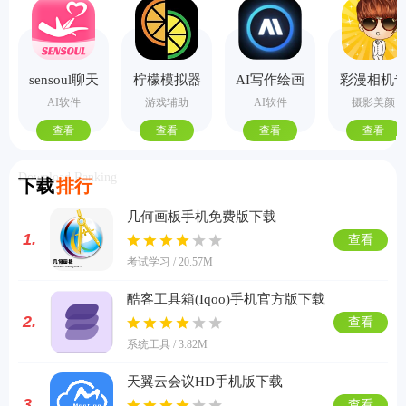
sensoul聊天
柠檬模拟器
AI写作绘画
彩漫相机
手机版
视频PPT助
业版
AI软件
游戏辅助
AI软件
摄影美颜
手
查看
查看
查看
查看
Download Ranking
下载
排行
几何画板手机免费版下载
1.
查看
考试学习 / 20.57M
酷客工具箱(Iqoo)手机官方版下载
2.
查看
系统工具 / 3.82M
天翼云会议HD手机版下载
3.
查看