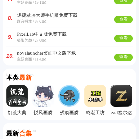
查看
主题桌面 / 19.11M
迅捷录屏大师手机版免费下载
8.
查看
影音播放 / 87.01M
PixelLab中文版免费下载
9.
查看
摄影美颜 / 27.08M
novalauncher桌面中文版下载
10.
查看
主题桌面 / 11.42M
Currently Latest
本类
最新
饥荒大典
悦风画质
残痕画质
鸣潮工坊
zad塞尔达
离线版
助手
助手
小助手
助手
Latest Collection
最新
合集