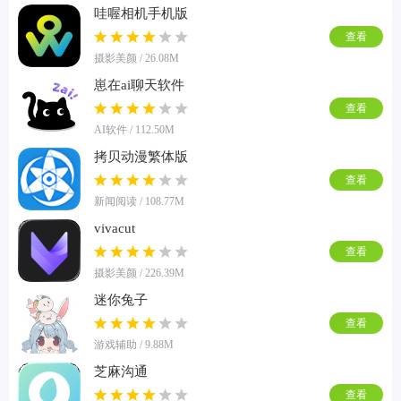
哇喔相机手机版
查看
摄影美颜 / 26.08M
崽在ai聊天软件
查看
AI软件 / 112.50M
拷贝动漫繁体版
查看
新闻阅读 / 108.77M
vivacut
查看
摄影美颜 / 226.39M
迷你兔子
查看
游戏辅助 / 9.88M
芝麻沟通
查看