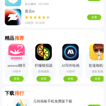
娱乐趣味 / 102.82M
造点ai
查看
AI软件 / 85.92M
Recommend
精品
推荐
sensoul聊天
柠檬模拟器
AI写作绘画
彩漫相机
手机版
视频PPT助
业版
AI软件
游戏辅助
AI软件
摄影美颜
手
查看
查看
查看
查看
Download Ranking
下载
排行
几何画板手机免费版下载