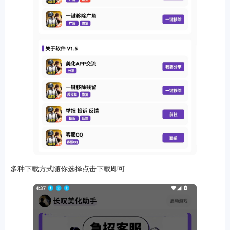
排行
角色扮演
小游戏
恋爱养成
沙盒模组
up主自制
赛车竞速
策略塔防
动作射
击
益智休闲
冒险解谜
街机格斗
模拟经营
音乐游戏
单机游戏
战争策略
系统工具
影音播放
游戏辅助
摄影美颜
办公商务
旅游出行
金融理财
娱乐
多种下载方式随你选择点击下载即可
趣味
新闻阅读
考试学习
AI软件
健康运动
生活购物
地图导航
主题桌面