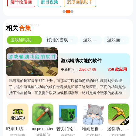
心悦壁纸旧版本大全
酷漫漫画
即看影视
Related Collections
相关
合集
游戏辅助功能的软件
好用的游戏工具软件
游戏美化包
游戏画质助手
游戏辅助功能的软件
350
款应用
更新时间：
2026-07-06
玩游戏的玩家每年都在上升，而那些可以辅助游戏的软件就特别受欢迎
了，这个游戏辅助功能的软件专题就是汇聚了这类应用。它们的功能是包
括了准星辅助、画质提升以及游戏模拟器等，绝对是每个玩家的必备神
器，让大家的游玩体验大幅度提高。所以经常玩游戏的人就一定要试看看
这里的软件，特别是吃鸡游戏的玩家可以考虑用来提升自己的游戏画面。
mcpe master
鸣潮工坊小助手
苦力怕论坛模组
唯雨超自然20.0静默版本
迷你助手盒子
游戏辅助
游戏辅助
游戏辅助
游戏辅助
游戏辅助