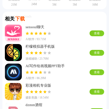
24M
21M
5M
5M
16M
Related Downloads
相关
下载
sensoul聊天
查看
AI软件 / 93.71M
柠檬模拟器手机版
查看
游戏辅助 / 23.70M
AI写作绘画视频PPT助手
查看
AI软件 / 86.29M
彩漫相机专业版
查看
摄影美颜 / 18.54M
dzmm酒馆