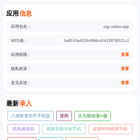
Information
应用
信息
应用包名：
org.ctmhzs.app
MD5值：
ba8143adf52fcf46dcd1432970f321c2
应用权限：
查看
隐私政策：
查看
意见反馈：
查看
New
最新
录入
koloro滤镜君
麦麦动态壁纸
大树漫画
凤凰影院tv版
灵幻ai
照片时光机手机版