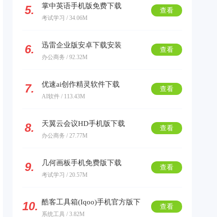
掌中英语手机版免费下载
5.
查看
考试学习 / 34.06M
迅雷企业版安卓下载安装
6.
查看
办公商务 / 92.32M
优速ai创作精灵软件下载
7.
查看
AI软件 / 113.43M
天翼云会议HD手机版下载
8.
查看
办公商务 / 27.77M
几何画板手机免费版下载
9.
查看
考试学习 / 20.57M
酷客工具箱(Iqoo)手机官方版下
10.
查看
系统工具 / 3.82M
载