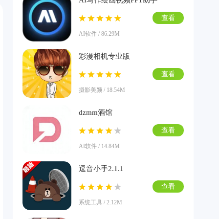
AI写作绘画视频PPT助手
查看
AI软件 / 86.29M
彩漫相机专业版
查看
摄影美颜 / 18.54M
dzmm酒馆
查看
AI软件 / 14.84M
逗音小手2.1.1
查看
系统工具 / 2.12M