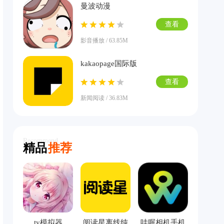
曼波动漫
查看
影音播放 / 63.85M
kakaopage国际版
查看
新闻阅读 / 36.83M
Recommend
精品
推荐
ty模拟器
阅读星离线纯
哇喔相机手机