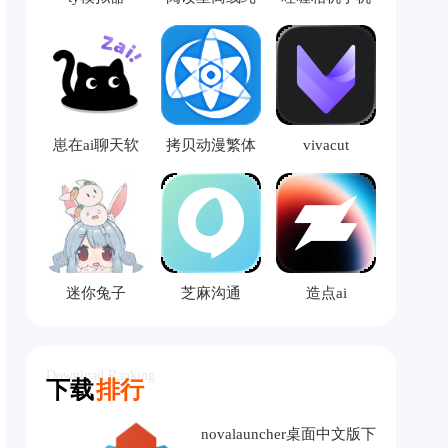
净版
版
崽在ai聊天软
拷贝动漫繁体
vivacut
件
版
迷你兔子
芝麻沟通
造点ai
Download Ranking
下载
排行
novalauncher桌面中文版下