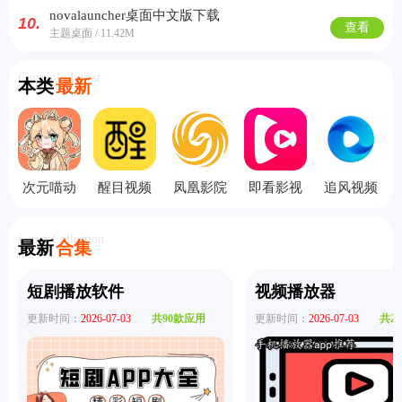
novalauncher桌面中文版下载
10.
查看
主题桌面 / 11.42M
Currently Latest
本类
最新
次元喵动
醒目视频
凤凰影院
即看影视
追风视频
漫tv版
tv版
纯净版
Latest Collection
最新
合集
短剧播放软件
视频播放器
更新时间：
2026-07-03
共90款应用
更新时间：
2026-07-03
共2