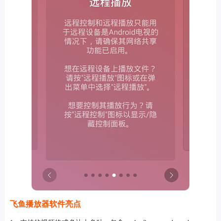
排行
角色扮演
小游戏
恋爱养成
沙盒模组
up主自制
赛车竞速
策略塔防
动作射
击
益智休闲
冒险解谜
街机格斗
模拟经营
音乐游戏
单机游戏
战争策略
系统工具
影音播放
游戏辅助
摄影美颜
办公商务
旅游出行
金融理财
娱乐
趣味
新闻阅读
考试学习
AI软件
健康运动
生活购物
地图导航
主题桌面
飞鱼播放器软件亮点