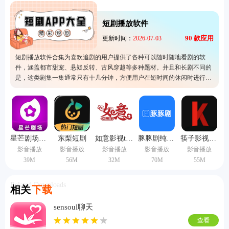
短剧播放软件
90
款应用
更新时间：
2026-07-03
短剧播放软件合集为喜欢追剧的用户提供了各种可以随时随地看剧的软
件，涵盖都市甜宠、悬疑反转、古风穿越等多种题材。并且和长剧不同的
是，这类剧集一集通常只有十几分钟，方便用户在短时间的休闲时进行观
看，比如地铁通勤或睡前时段都能完整追完一集。这些软件还支持离线缓
存、倍速播放与进度标记等，非常方便。
星芒剧场短剧
东梨短剧
如意影视tv版
豚豚剧纯净版
筷子影视app
影音播放
影音播放
影音播放
影音播放
影音播放
39M
56M
32M
70M
55M
Related Downloads
相关
下载
sensoul聊天
查看