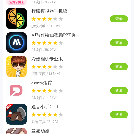
AI软件 / 93.71M
柠檬模拟器手机版
查看
游戏辅助 / 23.70M
AI写作绘画视频PPT助手
查看
AI软件 / 86.29M
彩漫相机专业版
查看
摄影美颜 / 18.54M
dzmm酒馆
查看
AI软件 / 14.84M
逗音小手2.1.1
查看
系统工具 / 2.12M
曼波动漫