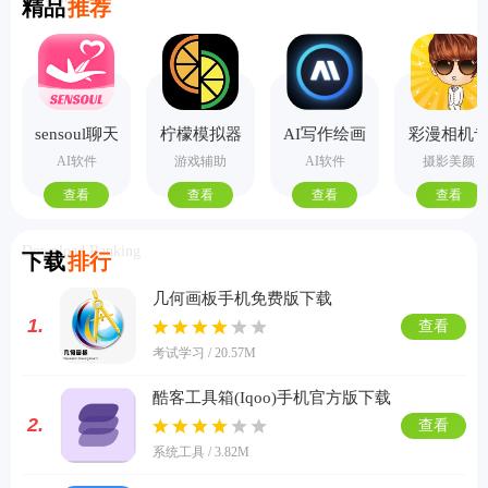
精品
推荐
sensoul聊天
柠檬模拟器
AI写作绘画
彩漫相机
手机版
视频PPT助
业版
AI软件
游戏辅助
AI软件
摄影美颜
手
查看
查看
查看
查看
Download Ranking
下载
排行
几何画板手机免费版下载
1.
查看
考试学习 / 20.57M
酷客工具箱(Iqoo)手机官方版下载
2.
查看
系统工具 / 3.82M