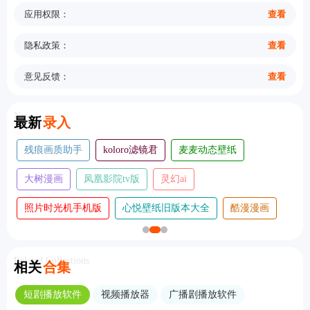
应用权限：
查看
隐私政策：
查看
意见反馈：
查看
New
最新
录入
残痕画质助手
koloro滤镜君
麦麦动态壁纸
大树漫画
凤凰影院tv版
灵幻ai
照片时光机手机版
心悦壁纸旧版本大全
酷漫漫画
Related Collections
相关
合集
短剧播放软件
视频播放器
广播剧播放软件