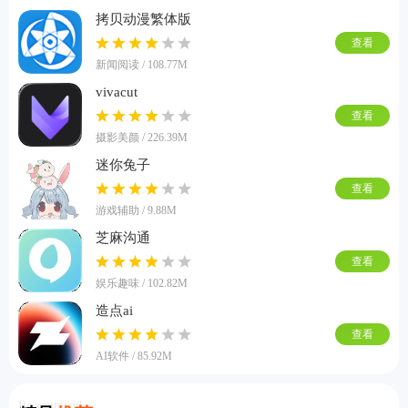
拷贝动漫繁体版
查看
新闻阅读 / 108.77M
vivacut
查看
摄影美颜 / 226.39M
迷你兔子
查看
游戏辅助 / 9.88M
芝麻沟通
查看
娱乐趣味 / 102.82M
造点ai
查看
AI软件 / 85.92M
Recommend