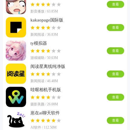
查看
影音播放 / 63.85M
kakaopage国际版
查看
新闻阅读 / 36.83M
ty模拟器
查看
游戏辅助 / 50.63M
阅读星离线纯净版
查看
新闻阅读 / 46.48M
哇喔相机手机版
查看
摄影美颜 / 26.08M
崽在ai聊天软件
查看
AI软件 / 112.50M