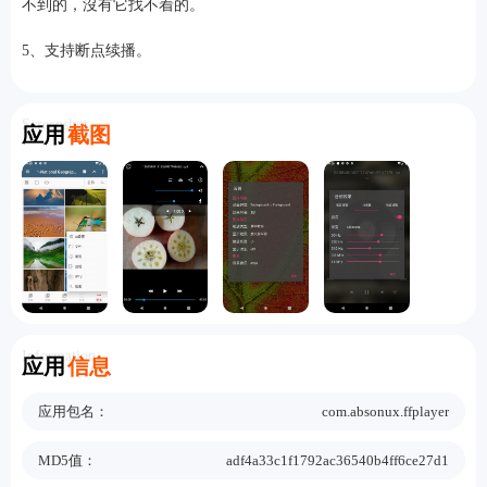
不到的，沒有它找不着的。
5、支持断点续播。
Screenshot
应用
截图
Information
应用
信息
应用包名：
com.absonux.ffplayer
MD5值：
adf4a33c1f1792ac36540b4ff6ce27d1