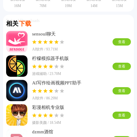
16M
70M
19M
14M
15M
Related Downloads
相关
下载
sensoul聊天
查看
AI软件 / 93.71M
柠檬模拟器手机版
查看
游戏辅助 / 23.70M
AI写作绘画视频PPT助手
查看
AI软件 / 86.29M
彩漫相机专业版
查看
摄影美颜 / 18.54M
dzmm酒馆