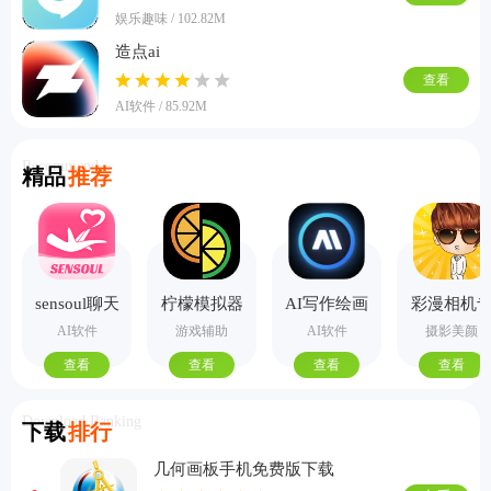
娱乐趣味 / 102.82M
造点ai
查看
AI软件 / 85.92M
Recommend
精品
推荐
sensoul聊天
柠檬模拟器
AI写作绘画
彩漫相机
手机版
视频PPT助
业版
AI软件
游戏辅助
AI软件
摄影美颜
手
查看
查看
查看
查看
Download Ranking
下载
排行
几何画板手机免费版下载