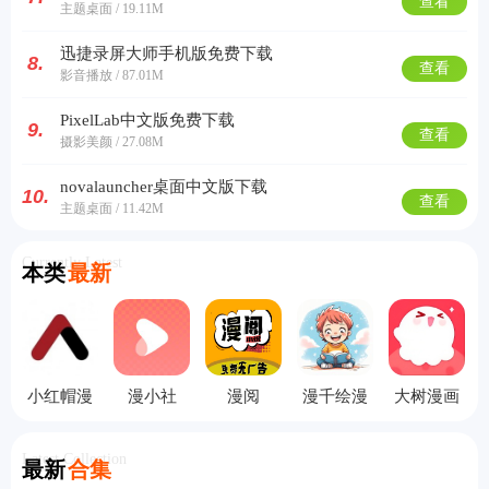
查看
主题桌面 / 19.11M
迅捷录屏大师手机版免费下载
8.
查看
影音播放 / 87.01M
PixelLab中文版免费下载
9.
查看
摄影美颜 / 27.08M
novalauncher桌面中文版下载
10.
查看
主题桌面 / 11.42M
Currently Latest
本类
最新
小红帽漫
漫小社
漫阅
漫千绘漫
大树漫画
画
画
Latest Collection
最新
合集