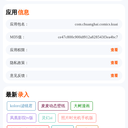
Information
应用
信息
应用包名：
com.chuanghai.comics.kuai
MD5值：
ce47c800c900df912a828543f3ea4bc7
应用权限：
查看
隐私政策：
查看
意见反馈：
查看
New
最新
录入
koloro滤镜君
麦麦动态壁纸
大树漫画
凤凰影院tv版
灵幻ai
照片时光机手机版