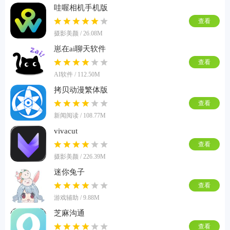
哇喔相机手机版
查看
摄影美颜 / 26.08M
崽在ai聊天软件
查看
AI软件 / 112.50M
拷贝动漫繁体版
查看
新闻阅读 / 108.77M
vivacut
查看
摄影美颜 / 226.39M
迷你兔子
查看
游戏辅助 / 9.88M
芝麻沟通
查看