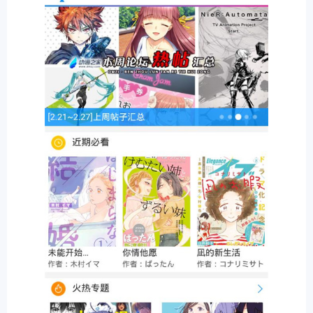
排行
角色扮演
小游戏
恋爱养成
沙盒模组
up主自制
赛车竞速
策略塔防
动作射
击
益智休闲
冒险解谜
街机格斗
模拟经营
音乐游戏
单机游戏
战争策略
系统工具
影音播放
游戏辅助
摄影美颜
办公商务
旅游出行
金融理财
娱乐
趣味
新闻阅读
考试学习
AI软件
健康运动
生活购物
地图导航
主题桌面