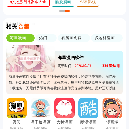
心悦壁纸旧版本大全
酷漫漫画
即看影视
Related Collections
相关
合集
海量漫画软件
热门漫画
看漫画免费软件
多题材漫画大全
海量漫画软件
330
款应用
更新时间：
2026-07-03
海量漫画软件提供了拥有各种漫画资源的软件，论是动作冒险、浪漫爱
情、科幻悬疑还是搞笑日常，应有尽有。用户可轻松浏览并享受免费漫画
下载服务，无需付费即可将喜爱的漫画作品保存到本地。用户还可以随时
随地离线阅读。界面简洁友好，搜索功能强大，帮助用户快速找到心仪的
漫画内容。
漫阅
漫千绘漫画
大树漫画
酷漫漫画
漫画柜
新闻阅读
新闻阅读
新闻阅读
新闻阅读
新闻阅读