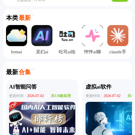
Currently Latest
本类
最新
brmai
灵幻ai
吐司ai绘
怦怦ai聊
claude手
画
天
机版
Latest Collection
最新
合集
AI智能问答
虚拟ai软件
更新时间：
2026-07-02
共130款应用
更新时间：
2026-07-02
共4