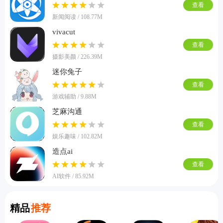
查看
新闻阅读 / 108.77M
vivacut
查看
摄影美颜 / 226.39M
迷你兔子
查看
游戏辅助 / 9.88M
芝麻沟通
查看
娱乐趣味 / 102.82M
造点ai
查看
AI软件 / 85.92M
Recommend
精品
推荐