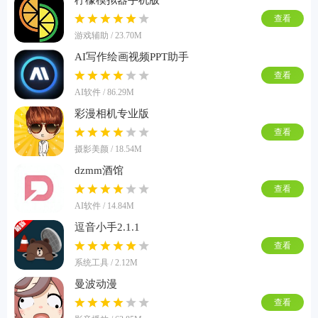
查看
游戏辅助 / 23.70M
AI写作绘画视频PPT助手
查看
AI软件 / 86.29M
彩漫相机专业版
查看
摄影美颜 / 18.54M
dzmm酒馆
查看
AI软件 / 14.84M
逗音小手2.1.1
查看
系统工具 / 2.12M
曼波动漫
查看