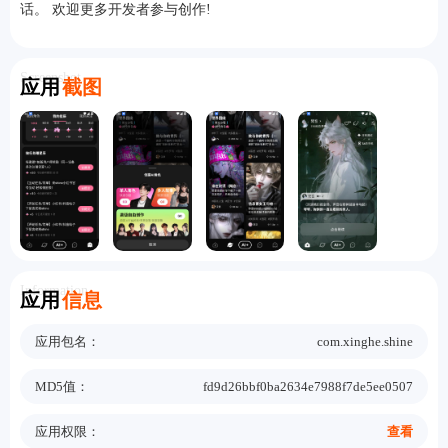
话。 欢迎更多开发者参与创作!
Screenshot
应用
截图
Information
应用
信息
应用包名：
com.xinghe.shine
MD5值：
fd9d26bbf0ba2634e7988f7de5ee0507
应用权限：
查看