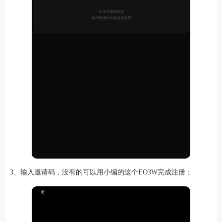
排行
角色扮演
小游戏
恋爱养成
沙盒模组
up主自制
赛车竞速
策略塔防
动作射
击
益智休闲
冒险解谜
街机格斗
模拟经营
音乐游戏
单机游戏
战争策略
系统工具
影音播放
游戏辅助
摄影美颜
办公商务
旅游出行
金融理财
娱乐
趣味
新闻阅读
考试学习
AI软件
健康运动
生活购物
地图导航
主题桌面
3、输入邀请码，没有的可以用小编的这个EO3W完成注册；