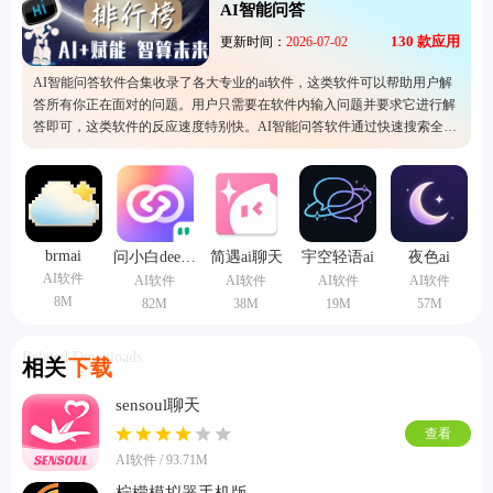
AI智能问答
130
款应用
更新时间：
2026-07-02
AI智能问答软件合集收录了各大专业的ai软件，这类软件可以帮助用户解
答所有你正在面对的问题。用户只需要在软件内输入问题并要求它进行解
答即可，这类软件的反应速度特别快。AI智能问答软件通过快速搜索全网
的大数据进行分析后便会给出用户准确的答案，无论是学习还是办公都可
以使用。
brmai
问小白deepseek满血版
简遇ai聊天
宇空轻语ai
夜色ai
AI软件
AI软件
AI软件
AI软件
AI软件
8M
82M
38M
19M
57M
Related Downloads
相关
下载
sensoul聊天
查看
AI软件 / 93.71M
柠檬模拟器手机版