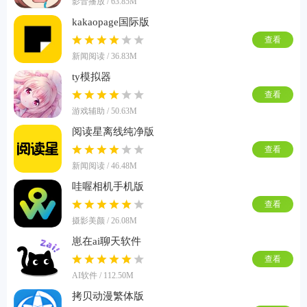
影音播放 / 63.85M
kakaopage国际版
查看
新闻阅读 / 36.83M
ty模拟器
查看
游戏辅助 / 50.63M
阅读星离线纯净版
查看
新闻阅读 / 46.48M
哇喔相机手机版
查看
摄影美颜 / 26.08M
崽在ai聊天软件
查看
AI软件 / 112.50M
拷贝动漫繁体版