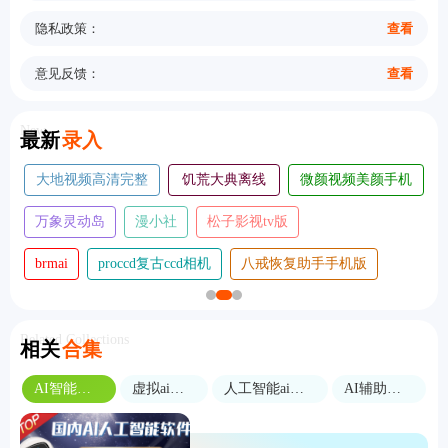
隐私政策：
查看
意见反馈：
查看
New
最新
录入
大地视频高清完整
饥荒大典离线
微颜视频美颜手机
版
版
版
万象灵动岛
漫小社
松子影视tv版
brmai
proccd复古ccd相机
八戒恢复助手手机版
Related Collections
相关
合集
AI智能问答
虚拟ai软件
人工智能ai软件
AI辅助软件