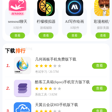
sensoul聊天
柠檬模拟器
AI写作绘画
彩漫相机
手机版
视频PPT助
业版
AI软件
游戏辅助
AI软件
摄影美颜
手
查看
查看
查看
查看
Download Ranking
下载
排行
几何画板手机免费版下载
1.
查看
考试学习 / 20.57M
酷客工具箱(Iqoo)手机官方版下载
2.
查看
系统工具 / 3.82M
天翼云会议HD手机版下载
3.
查看