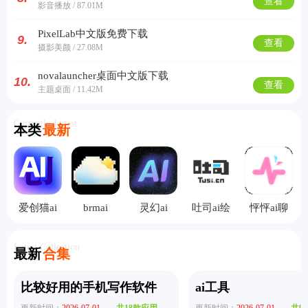
查看
影音播放 / 87.01M
PixelLab中文版免费下载
9.
查看
摄影美颜 / 27.08M
novalauncher桌面中文版下载
10.
查看
主题桌面 / 11.42M
Currently Latest
本类
最新
爱创猫ai
brmai
灵幻ai
吐司ai绘
怦怦ai聊
画
天
Latest Collection
最新
合集
比较好用的手机写作软件
ai工具