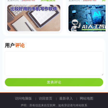
更新时间：
2026-07-01
共18款应用
更新时间：
2026-07-01
共9
User Comments
用户
评论
访问电脑版
访回首页
最新录入
网站地图
|
|
|
声明：所有信息来自互联网，如有异议请与本站联系