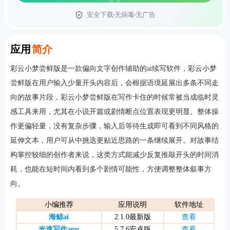
安全下载
无病毒
无广告
首页
Introduction
应用
简介
彩云小梦尝鲜版是一款偏向文字创作辅助的ai续写软件，彩云小梦
尝鲜版在用户输入少量开头内容后，会根据语境延展出多条不同走
向的故事片段，彩云小梦尝鲜版在写作卡住的时候常被当成临时灵
感工具来用，尤其在小说开篇或剧情断点位置表现更明显。整体操
作更偏轻量，没有复杂步骤，输入后等待生成即可看到不同风格的
延伸文本，用户可从中挑选更贴近思路的一条继续展开。对故事结
构掌控较细的创作者来说，这类方式能减少反复推敲开头的时间消
耗，也能在短时间内看到多个剧情可能性，方便调整整体叙事方
向。
小编推荐
应用说明
软件地址
海鲸ai
2.1.0最新版
查看
光速写作app
5.7.6安卓版
查看