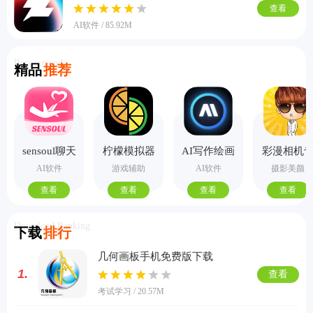
查看
AI软件 / 85.92M
Recommend
精品
推荐
sensoul聊天
柠檬模拟器
AI写作绘画
彩漫相机
手机版
视频PPT助
业版
AI软件
游戏辅助
AI软件
摄影美颜
手
查看
查看
查看
查看
Download Ranking
下载
排行
几何画板手机免费版下载
1.
查看
考试学习 / 20.57M