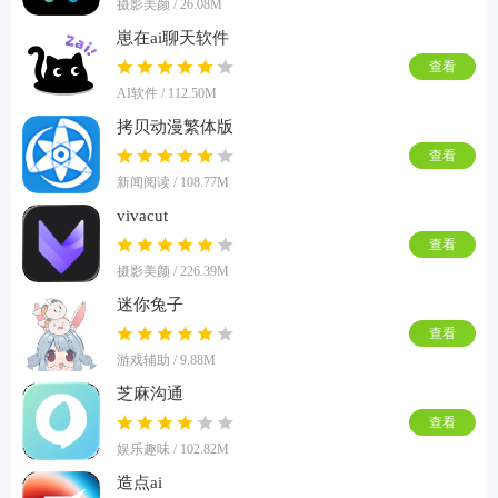
摄影美颜 / 26.08M
崽在ai聊天软件
查看
AI软件 / 112.50M
拷贝动漫繁体版
查看
新闻阅读 / 108.77M
vivacut
查看
摄影美颜 / 226.39M
迷你兔子
查看
游戏辅助 / 9.88M
芝麻沟通
查看
娱乐趣味 / 102.82M
造点ai