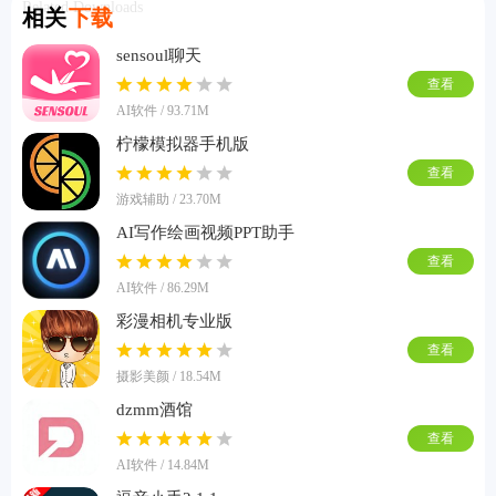
Related Downloads
相关
下载
sensoul聊天
查看
AI软件 / 93.71M
柠檬模拟器手机版
查看
游戏辅助 / 23.70M
AI写作绘画视频PPT助手
查看
AI软件 / 86.29M
彩漫相机专业版
查看
摄影美颜 / 18.54M
dzmm酒馆
查看
AI软件 / 14.84M