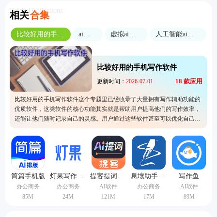
Related Collections
相关
合集
比较好用的手机写作软件
ai工具
虚拟ai软件
人工智能ai软件
比较好用的手机写作软件
18
款应用
更新时间：
2026-07-01
比较好用的手机写作软件这个专题里已经收录了大量拥有写作辅助功能的
优质软件，这类软件的核心功能其实就是帮助用户提高他们的写作效率，
还能让他们随时记录自己的灵感。用户通过这些软件甚至可以优化自己的
文章，其中的质量也会得到一定的提升。所以有在进行写作的用户可以尝
试一下这里的软件，让它们减轻自己的写作压力。
简篇手机版
灯果写作手机版
提客提词器app
息壤助手手机版
写作鱼
办公商务
办公商务
AI软件
办公商务
AI软件
85M
24M
121M
17M
89M