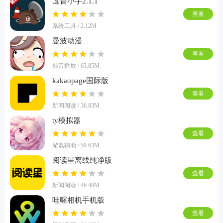
逗音小手2.1.1
查看
系统工具 / 2.12M
曼波动漫
查看
影音播放 / 63.85M
kakaopage国际版
查看
新闻阅读 / 36.83M
ty模拟器
查看
游戏辅助 / 50.63M
阅读星离线纯净版
查看
新闻阅读 / 46.48M
哇喔相机手机版
查看