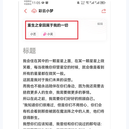
排行
角色扮演
小游戏
恋爱养成
沙盒模组
up主自制
赛车竞速
策略塔防
动作射
击
益智休闲
冒险解谜
街机格斗
模拟经营
音乐游戏
单机游戏
战争策略
系统工具
影音播放
游戏辅助
摄影美颜
办公商务
旅游出行
金融理财
娱乐
趣味
新闻阅读
考试学习
AI软件
健康运动
生活购物
地图导航
主题桌面