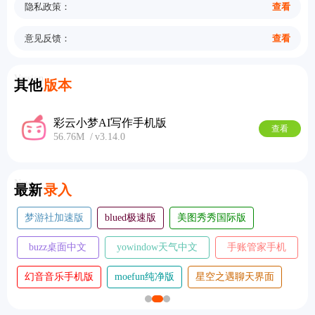
隐私政策：
查看
意见反馈：
查看
Version
其他
版本
彩云小梦AI写作手机版
查看
56.76M
v3.14.0
New
最新
录入
梦游社加速版
blued极速版
美图秀秀国际版
buzz桌面中文
yowindow天气中文
手账管家手机
版
版
版
幻音音乐手机版
moefun纯净版
星空之遇聊天界面