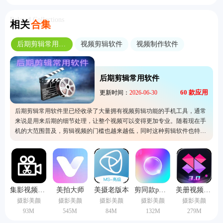
Related Collections
相关
合集
后期剪辑常用软件
视频剪辑软件
视频制作软件
后期剪辑常用软件
60
款应用
更新时间：
2026-06-30
后期剪辑常用软件里已经收录了大量拥有视频剪辑功能的手机工具，通常
来说是用来后期的细节处理，让整个视频可以变得更加专业。随着现在手
机的大范围普及，剪辑视频的门槛也越来越低，同时这种剪辑软件也特别
受欢迎。这个专题所收录的都是比较热门的一类软件，代表它的功能会更
加好用，使用体验也不错，所以快来下载体验看看吧。
集影视频工具箱
美拍大师
美摄老版本
剪同款p图软件
美册视频制作
摄影美颜
摄影美颜
摄影美颜
摄影美颜
摄影美颜
93M
545M
84M
132M
279M