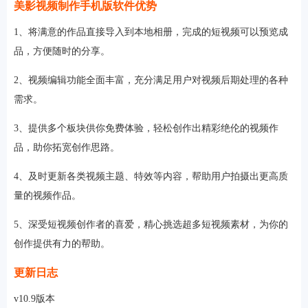
美影视频制作手机版软件优势
1、将满意的作品直接导入到本地相册，完成的短视频可以预览成
品，方便随时的分享。
2、视频编辑功能全面丰富，充分满足用户对视频后期处理的各种
需求。
3、提供多个板块供你免费体验，轻松创作出精彩绝伦的视频作
品，助你拓宽创作思路。
4、及时更新各类视频主题、特效等内容，帮助用户拍摄出更高质
量的视频作品。
5、深受短视频创作者的喜爱，精心挑选超多短视频素材，为你的
创作提供有力的帮助。
更新日志
v10.9版本