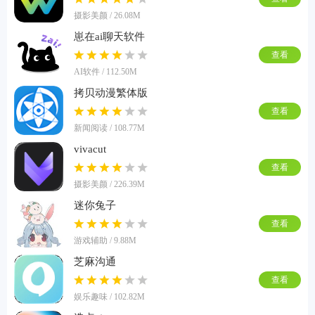
摄影美颜 / 26.08M
崽在ai聊天软件
查看
AI软件 / 112.50M
拷贝动漫繁体版
查看
新闻阅读 / 108.77M
vivacut
查看
摄影美颜 / 226.39M
迷你兔子
查看
游戏辅助 / 9.88M
芝麻沟通
查看
娱乐趣味 / 102.82M