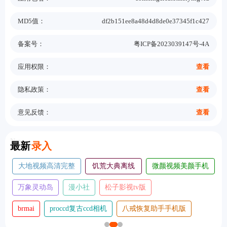
MD5值：
df2b151ee8a48d4d8de0e37345f1c427
备案号：
粤ICP备2023039147号-4A
应用权限：
查看
隐私政策：
查看
意见反馈：
查看
New
最新
录入
大地视频高清完整
饥荒大典离线
微颜视频美颜手机
版
版
版
万象灵动岛
漫小社
松子影视tv版
brmai
proccd复古ccd相机
八戒恢复助手手机版