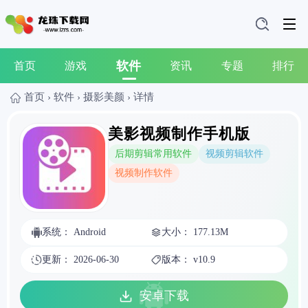
软件
首页
游戏
资讯
专题
排行
首页
›
软件
›
摄影美颜
›
详情
美影视频制作手机版
后期剪辑常用软件
视频剪辑软件
视频制作软件
系统： Android
大小： 177.13M
更新： 2026-06-30
版本： v10.9
安卓下载