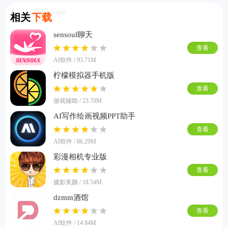
Related Downloads
相关
下载
sensoul聊天
查看
AI软件 / 93.71M
柠檬模拟器手机版
查看
游戏辅助 / 23.70M
AI写作绘画视频PPT助手
查看
AI软件 / 86.29M
彩漫相机专业版
查看
摄影美颜 / 18.54M
dzmm酒馆
查看
AI软件 / 14.84M