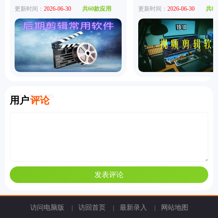
更新时间：
2026-06-30
共60款应用
更新时间：
2026-06-30
共8
User Comments
用户
评论
访问电脑版
访回首页
最新录入
网站地图
|
|
|