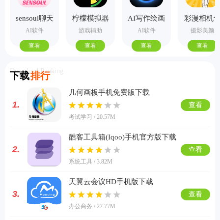
sensoul聊天
柠檬模拟器
AI写作绘画
彩漫相机
手机版
视频PPT助
业版
AI软件
游戏辅助
AI软件
摄影美颜
手
查看
查看
查看
查看
Download Ranking
下载
排行
几何画板手机免费版下载
1.
查看
考试学习 / 20.57M
酷客工具箱(Iqoo)手机官方版下载
2.
查看
系统工具 / 3.82M
天翼云会议HD手机版下载
3.
查看
办公商务 / 27.77M