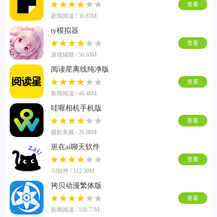
查看
新闻阅读 / 36.83M
ty模拟器
查看
游戏辅助 / 50.63M
阅读星离线纯净版
查看
新闻阅读 / 46.48M
哇喔相机手机版
查看
摄影美颜 / 26.08M
崽在ai聊天软件
查看
AI软件 / 112.50M
拷贝动漫繁体版
查看
新闻阅读 / 108.77M