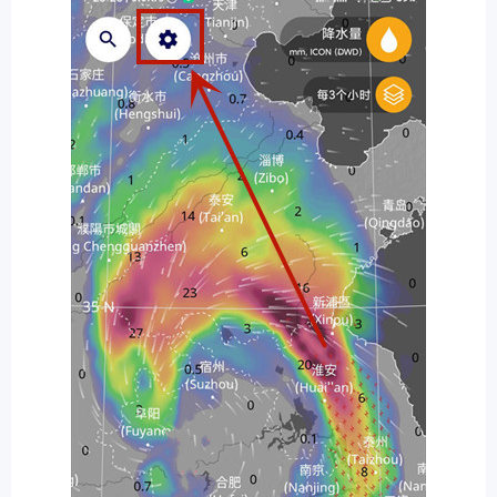
排行
角色扮演
小游戏
恋爱养成
沙盒模组
up主自制
赛车竞速
策略塔防
动作射
击
益智休闲
冒险解谜
街机格斗
模拟经营
音乐游戏
单机游戏
战争策略
系统工具
影音播放
游戏辅助
摄影美颜
办公商务
旅游出行
金融理财
娱乐
趣味
新闻阅读
考试学习
AI软件
健康运动
生活购物
地图导航
主题桌面