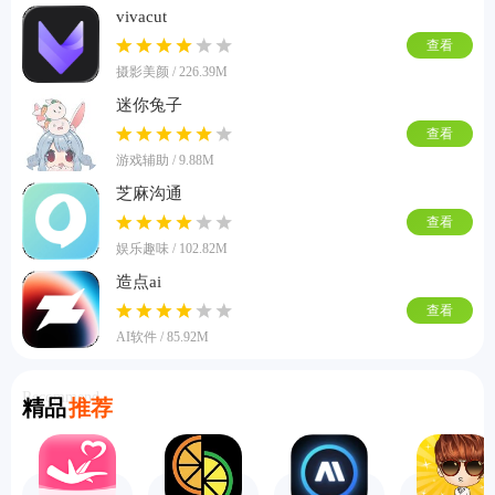
vivacut
查看
摄影美颜 / 226.39M
迷你兔子
查看
游戏辅助 / 9.88M
芝麻沟通
查看
娱乐趣味 / 102.82M
造点ai
查看
AI软件 / 85.92M
Recommend
精品
推荐