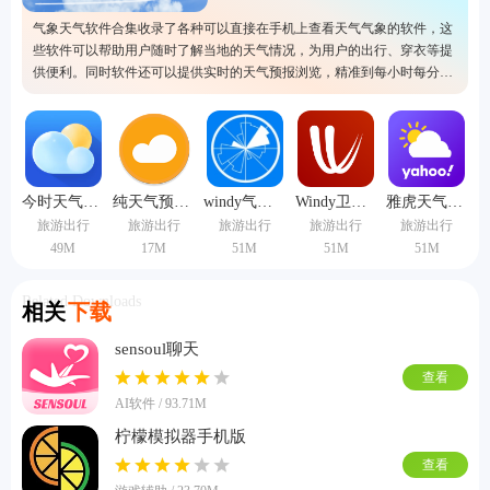
气象天气软件合集收录了各种可以直接在手机上查看天气气象的软件，这
些软件可以帮助用户随时了解当地的天气情况，为用户的出行、穿衣等提
供便利。同时软件还可以提供实时的天气预报浏览，精准到每小时每分
钟，还拥有预警、日历、气象变化、温度等诸多功能，非常实用。
今时天气预报
纯天气预报app
windy气象蓝色版
Windy卫星云图中文版
雅虎天气中文版
旅游出行
旅游出行
旅游出行
旅游出行
旅游出行
49M
17M
51M
51M
51M
Related Downloads
相关
下载
sensoul聊天
查看
AI软件 / 93.71M
柠檬模拟器手机版
查看