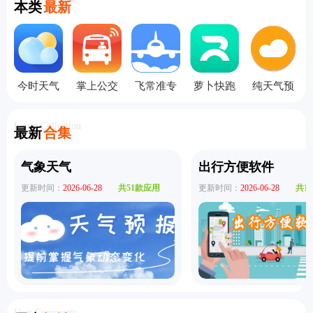
Currently Latest
本类
最新
今时天气
掌上公交
飞常准专
萝卜快跑
纯天气预
预报
app
业版
app
报app
Latest Collection
最新
合集
气象天气
出行方便软件
更新时间：
2026-06-28
共51款应用
更新时间：
2026-06-28
共1
User Comments