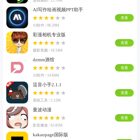
游戏辅助 / 23.70M
AI写作绘画视频PPT助手
查看
AI软件 / 86.29M
彩漫相机专业版
查看
摄影美颜 / 18.54M
dzmm酒馆
查看
AI软件 / 14.84M
逗音小手2.1.1
查看
系统工具 / 2.12M
曼波动漫
查看
影音播放 / 63.85M
kakaopage国际版