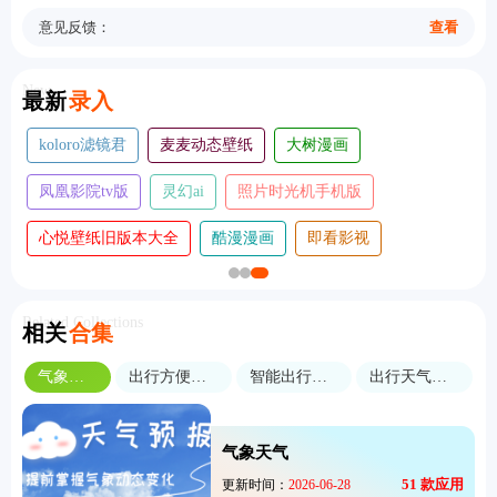
意见反馈：
查看
New
最新
录入
koloro滤镜君
麦麦动态壁纸
大树漫画
凤凰影院tv版
灵幻ai
照片时光机手机版
心悦壁纸旧版本大全
酷漫漫画
即看影视
Related Collections
相关
合集
气象天气
出行方便软件
智能出行软件
出行天气预报
气象天气
51
款应用
更新时间：
2026-06-28