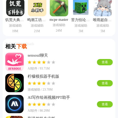
mcpe master
饥荒大典离线版
鸣潮工坊小助手
苦力怕论坛模组
唯雨超自然20.0静默版本
游戏辅助
游戏辅助
游戏辅助
游戏辅助
游戏辅助
24M
19M
21M
5M
5M
Related Downloads
相关
下载
sensoul聊天
查看
AI软件 / 93.71M
柠檬模拟器手机版
查看
游戏辅助 / 23.70M
AI写作绘画视频PPT助手
查看
AI软件 / 86.29M