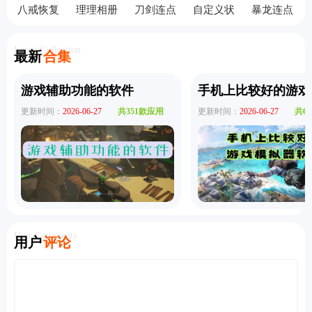
八戒恢复
理理相册
刀剑连点
自定义状
暴龙连点
助手手机
手机版
器
态栏
器ai版
版
Latest Collection
最新
合集
游戏辅助功能的软件
手机上比较好的游戏
更新时间：
2026-06-27
共351款应用
更新时间：
2026-06-27
共6
User Comments
用户
评论