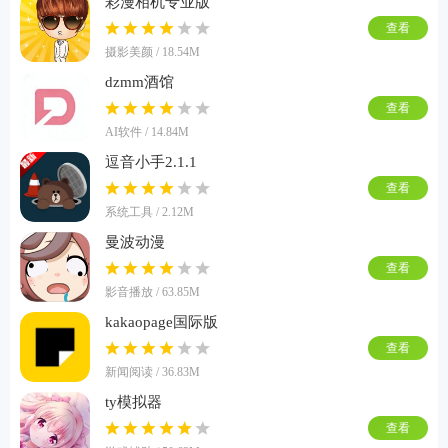
彩漫相机专业版
查看
摄影美颜 / 18.54M
dzmm酒馆
查看
AI软件 / 14.84M
逗音小手2.1.1
查看
系统工具 / 2.12M
曼波动漫
查看
影音播放 / 63.85M
kakaopage国际版
查看
新闻阅读 / 36.83M
ty模拟器
查看