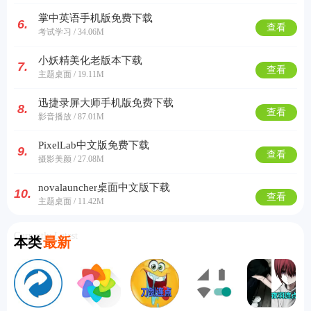
掌中英语手机版免费下载
6.
查看
考试学习 / 34.06M
小妖精美化老版本下载
7.
查看
主题桌面 / 19.11M
迅捷录屏大师手机版免费下载
8.
查看
影音播放 / 87.01M
PixelLab中文版免费下载
9.
查看
摄影美颜 / 27.08M
novalauncher桌面中文版下载
10.
查看
主题桌面 / 11.42M
Currently Latest
本类
最新