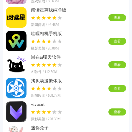
游戏辅助 / 50.63M
阅读星离线纯净版
查看
新闻阅读 / 46.48M
哇喔相机手机版
查看
摄影美颜 / 26.08M
崽在ai聊天软件
查看
AI软件 / 112.50M
拷贝动漫繁体版
查看
新闻阅读 / 108.77M
vivacut
查看
摄影美颜 / 226.39M
迷你兔子