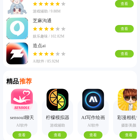
查看
游戏辅助 / 9.88M
芝麻沟通
查看
娱乐趣味 / 102.82M
造点ai
查看
AI软件 / 85.92M
Recommend
精品
推荐
sensoul聊天
柠檬模拟器
AI写作绘画
彩漫相机
手机版
视频PPT助
业版
AI软件
游戏辅助
AI软件
摄影美颜
手
查看
查看
查看
查看