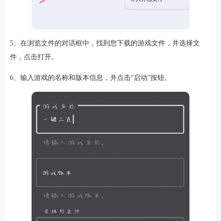
5、在浏览文件的对话框中，找到您下载的游戏文件，并选择文
件，点击打开。
6、输入游戏的名称和版本信息，并点击“启动”按钮。
排行
角色扮演
小游戏
恋爱养成
沙盒模组
up主自制
赛车竞速
策略塔防
动作射
击
益智休闲
冒险解谜
街机格斗
模拟经营
音乐游戏
单机游戏
战争策略
系统工具
影音播放
游戏辅助
摄影美颜
办公商务
旅游出行
金融理财
娱乐
趣味
新闻阅读
考试学习
AI软件
健康运动
生活购物
地图导航
主题桌面