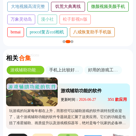
大地视频高清完整
饥荒大典离线
微颜视频美颜手机
版
版
版
万象灵动岛
漫小社
松子影视tv版
brmai
proccd复古ccd相机
八戒恢复助手手机版
Related Collections
相关
合集
游戏辅助功能的软件
手机上比较好的游戏模拟器软件
好用的游戏工具软件
游戏辅助功能的软件
351
款应用
更新时间：
2026-06-27
玩游戏的玩家每年都在上升，而那些可以辅助游戏的软件就特别受欢迎
了，这个游戏辅助功能的软件专题就是汇聚了这类应用。它们的功能是包
括了准星辅助、画质提升以及游戏模拟器等，绝对是每个玩家的必备神
器，让大家的游玩体验大幅度提高。所以经常玩游戏的人就一定要试看看
这里的软件，特别是吃鸡游戏的玩家可以考虑用来提升自己的游戏画面。