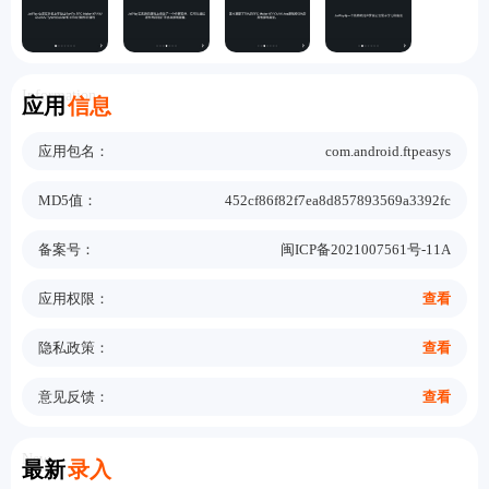
Information
应用
信息
应用包名：
com.android.ftpeasys
MD5值：
452cf86f82f7ea8d857893569a3392fc
备案号：
闽ICP备2021007561号-11A
应用权限：
查看
隐私政策：
查看
意见反馈：
查看
New
最新
录入