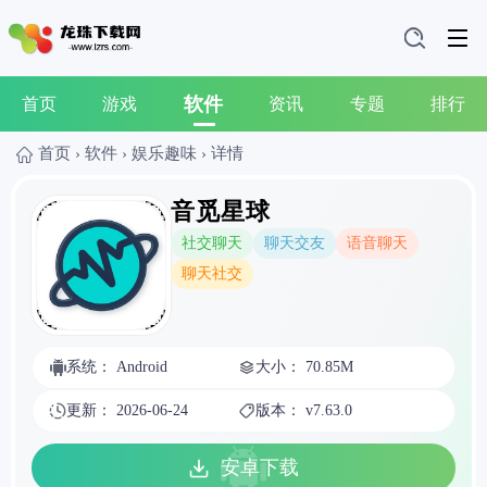
软件
首页
游戏
资讯
专题
排行
首页
›
软件
›
娱乐趣味
›
详情
音觅星球
社交聊天
聊天交友
语音聊天
聊天社交
系统： Android
大小： 70.85M
更新： 2026-06-24
版本： v7.63.0
安卓下载