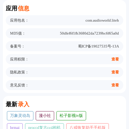
Information
应用
信息
应用包名：
com.audioworld.liteh
MD5值：
50dfef6f1fb3680d2da7239bc6f65a0d
备案号：
蜀ICP备19027535号-13A
应用权限：
查看
隐私政策：
查看
意见反馈：
查看
New
最新
录入
万象灵动岛
漫小社
松子影视tv版
brmai
proccd复古ccd相机
八戒恢复助手手机版