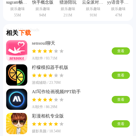
sugram畅聊版
快手概念版
猎游陪玩
云朵派对手机版
yy语音手机版
娱乐趣味
娱乐趣味
娱乐趣味
娱乐趣味
娱乐趣味
55M
94M
211M
91M
47M
Related Downloads
相关
下载
sensoul聊天
查看
AI软件 / 93.71M
柠檬模拟器手机版
查看
游戏辅助 / 23.70M
AI写作绘画视频PPT助手
查看
AI软件 / 86.29M
彩漫相机专业版
查看
摄影美颜 / 18.54M