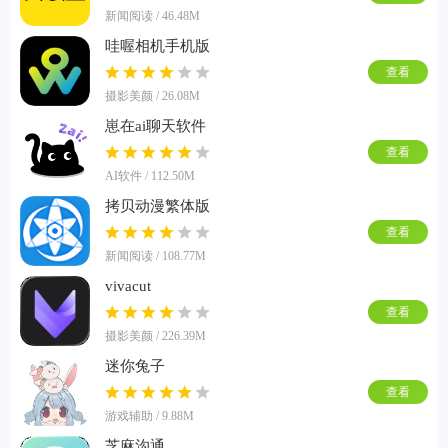
新闻阅读 / 46.48M
哇喔相机手机版
查看
摄影美颜 / 26.08M
崽在ai聊天软件
查看
AI软件 / 112.50M
拷贝动漫繁体版
查看
新闻阅读 / 108.77M
vivacut
查看
摄影美颜 / 226.39M
迷你兔子
查看
游戏辅助 / 9.88M
芝麻沟通