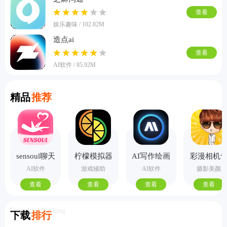
查看
娱乐趣味 / 102.82M
造点ai
查看
AI软件 / 85.92M
Recommend
精品
推荐
sensoul聊天
柠檬模拟器
AI写作绘画
彩漫相机
手机版
视频PPT助
业版
AI软件
游戏辅助
AI软件
摄影美颜
手
查看
查看
查看
查看
Download Ranking
下载
排行