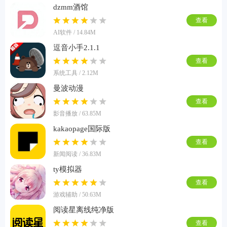
dzmm酒馆
查看
AI软件 / 14.84M
逗音小手2.1.1
查看
系统工具 / 2.12M
曼波动漫
查看
影音播放 / 63.85M
kakaopage国际版
查看
新闻阅读 / 36.83M
ty模拟器
查看
游戏辅助 / 50.63M
阅读星离线纯净版
查看