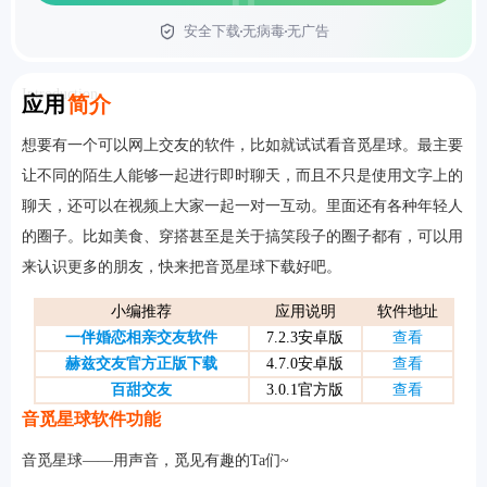
安全下载
无病毒
无广告
首页
Introduction
应用
简介
想要有一个可以网上交友的软件，比如就试试看音觅星球。最主要
让不同的陌生人能够一起进行即时聊天，而且不只是使用文字上的
聊天，还可以在视频上大家一起一对一互动。里面还有各种年轻人
的圈子。比如美食、穿搭甚至是关于搞笑段子的圈子都有，可以用
来认识更多的朋友，快来把音觅星球下载好吧。
小编推荐
应用说明
软件地址
一伴婚恋相亲交友软件
7.2.3安卓版
查看
赫兹交友官方正版下载
4.7.0安卓版
查看
百甜交友
3.0.1官方版
查看
音觅星球软件功能
音觅星球——用声音，觅见有趣的Ta们~