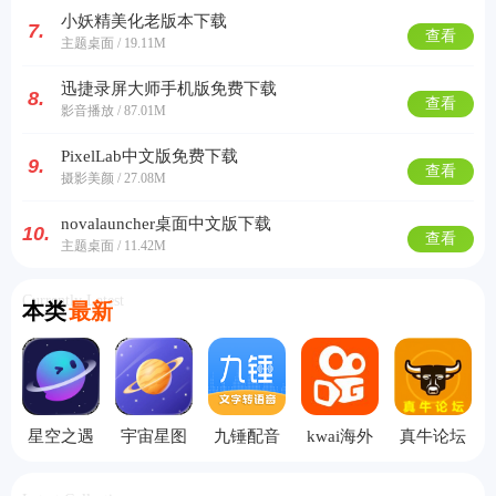
小妖精美化老版本下载
7.
查看
主题桌面 / 19.11M
迅捷录屏大师手机版免费下载
8.
查看
影音播放 / 87.01M
PixelLab中文版免费下载
9.
查看
摄影美颜 / 27.08M
novalauncher桌面中文版下载
10.
查看
主题桌面 / 11.42M
Currently Latest
本类
最新
星空之遇
宇宙星图
九锤配音
kwai海外
真牛论坛
聊天界面
高清版
手机版
版