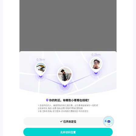
排行
角色扮演
小游戏
恋爱养成
沙盒模组
up主自制
赛车竞速
策略塔防
动作射
击
益智休闲
冒险解谜
街机格斗
模拟经营
音乐游戏
单机游戏
战争策略
系统工具
影音播放
游戏辅助
摄影美颜
办公商务
旅游出行
金融理财
娱乐
趣味
新闻阅读
考试学习
AI软件
健康运动
生活购物
地图导航
主题桌面