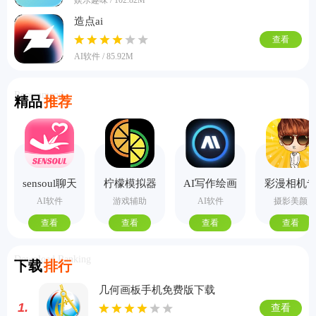
造点ai
查看
AI软件 / 85.92M
Recommend
精品
推荐
sensoul聊天
柠檬模拟器
AI写作绘画
彩漫相机
手机版
视频PPT助
业版
AI软件
游戏辅助
AI软件
摄影美颜
手
查看
查看
查看
查看
Download Ranking
下载
排行
几何画板手机免费版下载
1.
查看