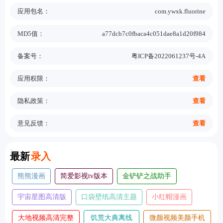
应用包名：
com.ywxk.fluorine
MD5值：
a77dcb7c0fbaca4c051dae8a1d20f984
备案号：
粤ICP备2022061237号-4A
应用权限：
查看
隐私政策：
查看
意见反馈：
查看
New
最新
录入
万象灵动岛
漫小社
松子影视tv版
brmai
proccd复古ccd相机
八戒恢复助手手机版
漫阅
次元喵动漫tv版
悦风画质助手