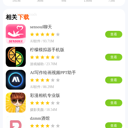
141M
56M
9M
150M
73M
Related Downloads
相关
下载
sensoul聊天
查看
AI软件 / 93.71M
柠檬模拟器手机版
查看
游戏辅助 / 23.70M
AI写作绘画视频PPT助手
查看
AI软件 / 86.29M
彩漫相机专业版
查看
摄影美颜 / 18.54M
dzmm酒馆
查看