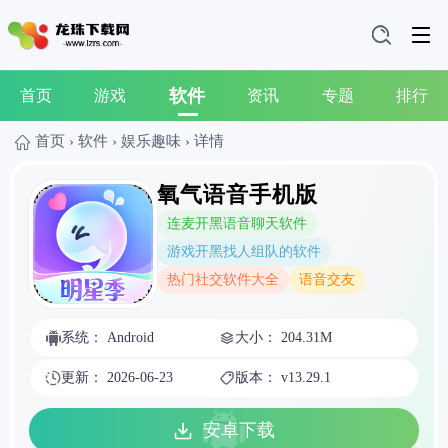
软件
首页
游戏
资讯
专题
排行
首页
›
软件
›
娱乐趣味
›
详情
氧气语音手机版
连麦开黑语音聊天软件
游戏开黑找人组队的软件
热门社交软件大全
语音交友
系统： Android
大小： 204.31M
更新： 2026-06-23
版本： v13.29.1
安卓下载