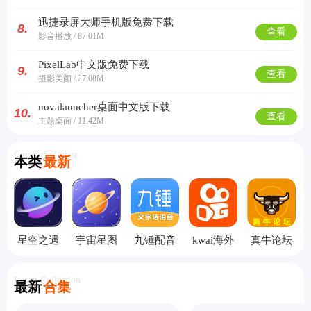
迅捷录屏大师手机版免费下载
8.
查看
影音播放 / 87.01M
PixelLab中文版免费下载
9.
查看
摄影美颜 / 27.08M
novalauncher桌面中文版下载
10.
查看
主题桌面 / 11.42M
Currently Latest
本类
最新
星空之遇
宇宙星图
九锤配音
kwai海外
真牛论坛
聊天界面
高清版
手机版
版
Latest Collection
最新
合集