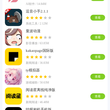
AI软件 / 14.84M
逗音小手2.1.1
查看
系统工具 / 2.12M
曼波动漫
查看
影音播放 / 63.85M
kakaopage国际版
查看
新闻阅读 / 36.83M
ty模拟器
查看
游戏辅助 / 50.63M
阅读星离线纯净版
查看
新闻阅读 / 46.48M
哇喔相机手机版