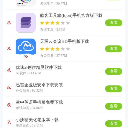
考试学习 / 20.57M
酷客工具箱(Iqoo)手机官方版下载
2.
查看
系统工具 / 3.82M
天翼云会议HD手机版下载
3.
查看
办公商务 / 27.77M
优速ai创作精灵软件下载
4.
查看
AI软件 / 113.43M
迅雷企业版安卓下载安装
5.
查看
办公商务 / 92.32M
掌中英语手机版免费下载
6.
查看
考试学习 / 34.06M
小妖精美化老版本下载
7.
查看
主题桌面 / 19.11M