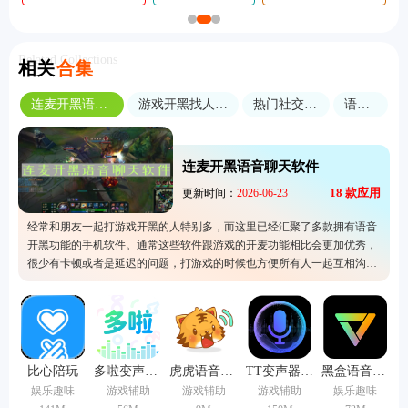
Related Collections
相关
合集
连麦开黑语音聊天软件
游戏开黑找人组队的软件
热门社交软件大全
语音交友
连麦开黑语音聊天软件
18
款应用
更新时间：
2026-06-23
经常和朋友一起打游戏开黑的人特别多，而这里已经汇聚了多款拥有语音
开黑功能的手机软件。通常这些软件跟游戏的开麦功能相比会更加优秀，
很少有卡顿或者是延迟的问题，打游戏的时候也方便所有人一起互相沟
通。特别是在玩那些注重团队作战的游戏，真的很需要这种应用来辅助自
己，所以快来选择一个自己喜欢的吧。
比心陪玩
多啦变声器旧版
虎虎语音包手机版
TT变声器手机版
黑盒语音中文版
娱乐趣味
游戏辅助
游戏辅助
游戏辅助
娱乐趣味