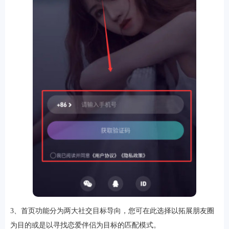
排行
角色扮演
小游戏
恋爱养成
沙盒模组
up主自制
赛车竞速
策略塔防
动作射
击
益智休闲
冒险解谜
街机格斗
模拟经营
音乐游戏
单机游戏
战争策略
系统工具
影音播放
游戏辅助
摄影美颜
办公商务
旅游出行
金融理财
娱乐
趣味
新闻阅读
考试学习
AI软件
健康运动
生活购物
地图导航
主题桌面
3、首页功能分为两大社交目标导向，您可在此选择以拓展朋友圈
为目的或是以寻找恋爱伴侣为目标的匹配模式。