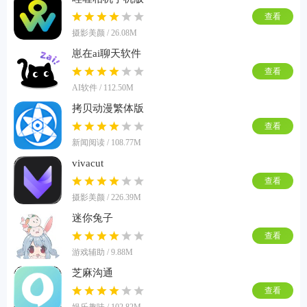
查看
摄影美颜 / 26.08M
崽在ai聊天软件
查看
AI软件 / 112.50M
拷贝动漫繁体版
查看
新闻阅读 / 108.77M
vivacut
查看
摄影美颜 / 226.39M
迷你兔子
查看
游戏辅助 / 9.88M
芝麻沟通
查看
娱乐趣味 / 102.82M