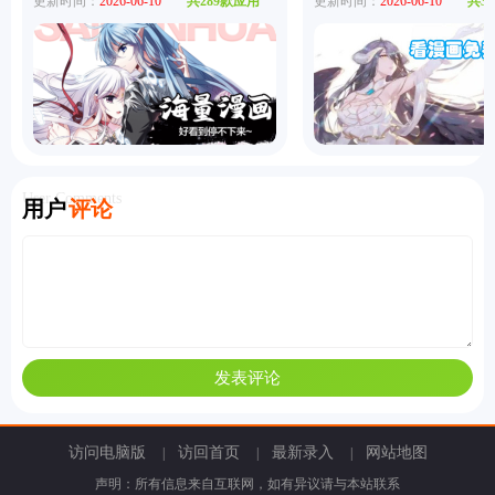
更新时间：
2026-06-10
共289款应用
更新时间：
2026-06-10
共3
User Comments
用户
评论
访问电脑版
访回首页
最新录入
网站地图
|
|
|
声明：所有信息来自互联网，如有异议请与本站联系