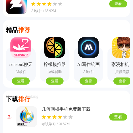
查看
AI软件 / 85.92M
Recommend
精品
推荐
sensoul聊天
柠檬模拟器
AI写作绘画
彩漫相机
手机版
视频PPT助
业版
AI软件
游戏辅助
AI软件
摄影美颜
手
查看
查看
查看
查看
Download Ranking
下载
排行
几何画板手机免费版下载
1.
查看
考试学习 / 20.57M