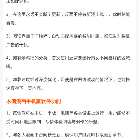
未如此轻松。
2、在这里永远不会断了更新，反而不停有新漫上线，让你时刻能
看漫。
3、阅读界面干净纯粹，自动匹配屏幕的智能排版，彻底告别杂乱
广告的干扰。
4、拥有最精细的分类，首次使用还需要选择男女不同喜好的区域
哦。
5、加载速度经过深度优化，即使是在网络波动的情况下，也能快
速缓存下一页内容。
木偶漫画手机版软件功能
1、该软件可在手机、平板、电脑等各类设备上运行，用户能够不
受时间和地点限制，尽情体验阅读与创作的乐趣。
2、与各大漫画平台同步更新，确保用户能及时获取最新章节。