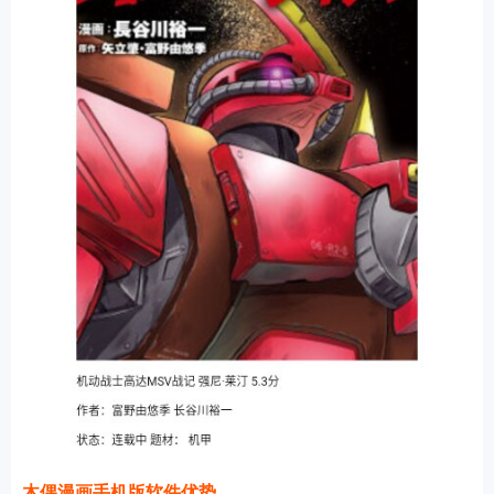
木偶漫画手机版软件优势