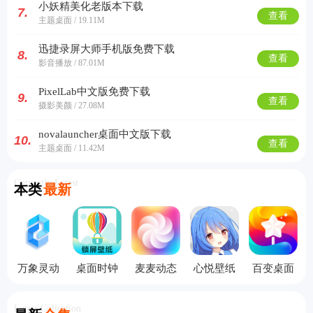
小妖精美化老版本下载
7.
查看
主题桌面 / 19.11M
迅捷录屏大师手机版免费下载
8.
查看
影音播放 / 87.01M
PixelLab中文版免费下载
9.
查看
摄影美颜 / 27.08M
novalauncher桌面中文版下载
10.
查看
主题桌面 / 11.42M
Currently Latest
本类
最新
万象灵动
桌面时钟
麦麦动态
心悦壁纸
百变桌面
岛
锁屏手机
壁纸
旧版本大
壁纸
版
全
Latest Collection