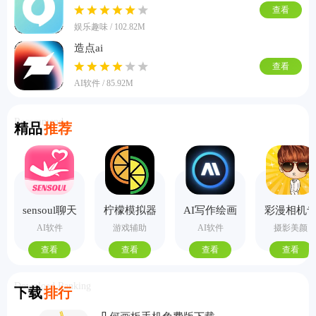
查看
娱乐趣味 / 102.82M
造点ai
查看
AI软件 / 85.92M
Recommend
精品
推荐
sensoul聊天
柠檬模拟器
AI写作绘画
彩漫相机
手机版
视频PPT助
业版
AI软件
游戏辅助
AI软件
摄影美颜
手
查看
查看
查看
查看
Download Ranking
下载
排行