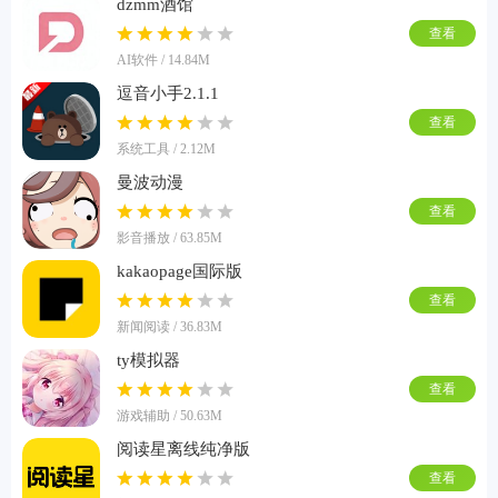
dzmm酒馆
查看
AI软件 / 14.84M
逗音小手2.1.1
查看
系统工具 / 2.12M
曼波动漫
查看
影音播放 / 63.85M
kakaopage国际版
查看
新闻阅读 / 36.83M
ty模拟器
查看
游戏辅助 / 50.63M
阅读星离线纯净版
查看