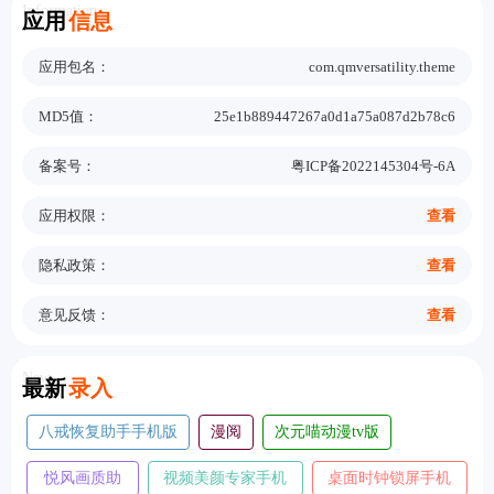
Information
应用
信息
应用包名：
com.qmversatility.theme
MD5值：
25e1b889447267a0d1a75a087d2b78c6
备案号：
粤ICP备2022145304号-6A
应用权限：
查看
隐私政策：
查看
意见反馈：
查看
New
最新
录入
八戒恢复助手手机版
漫阅
次元喵动漫tv版
悦风画质助
视频美颜专家手机
桌面时钟锁屏手机