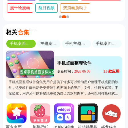
手
版
版
漫千绘漫画
醒目视频
残痕画质助手
Related Collections
相关
合集
手机桌面整理软件
主题桌面设置
手机主题美化软件
手机桌面美化软件
手机桌面整理软件
35
款应用
更新时间：
2026-06-08
手机桌面整理软件合集为用户提供了许多可以帮助用户整理手机桌面的软
件，这类软件能自动分类管理手机界面上的应用、文件、快捷方式等。不
仅如此，用户还可以将壁纸更换为自己喜欢的图片，还可以对排版样式、
字体、主题格式等进行修改，换上自己喜欢的样子，让用户的手机使用体
验更佳。
百变桌面壁纸
草莓壁纸
奇妙小组件
超萌鸭手帐
邦戈猫桌面手机版