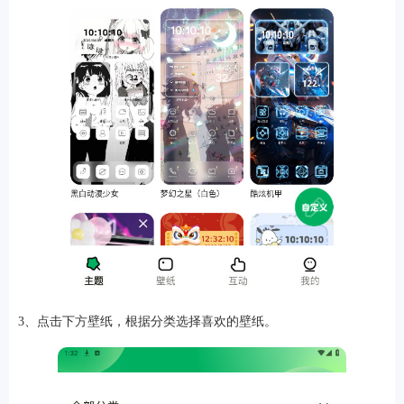
排行
角色扮演
小游戏
恋爱养成
沙盒模组
up主自制
赛车竞速
策略塔防
动作射
击
益智休闲
冒险解谜
街机格斗
模拟经营
音乐游戏
单机游戏
战争策略
系统工具
影音播放
游戏辅助
摄影美颜
办公商务
旅游出行
金融理财
娱乐
趣味
新闻阅读
考试学习
AI软件
健康运动
生活购物
地图导航
主题桌面
3、点击下方壁纸，根据分类选择喜欢的壁纸。