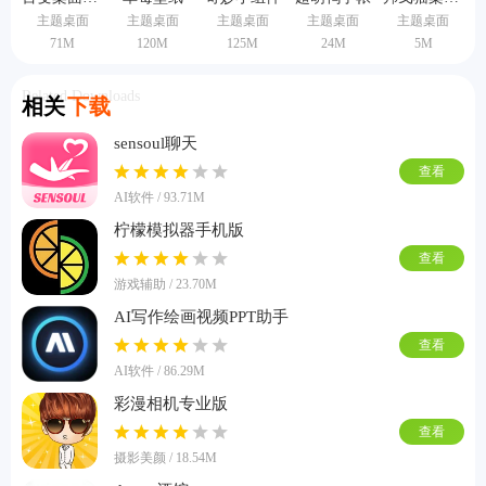
主题桌面
主题桌面
主题桌面
主题桌面
主题桌面
71M
120M
125M
24M
5M
Related Downloads
相关
下载
sensoul聊天
查看
AI软件 / 93.71M
柠檬模拟器手机版
查看
游戏辅助 / 23.70M
AI写作绘画视频PPT助手
查看
AI软件 / 86.29M
彩漫相机专业版
查看
摄影美颜 / 18.54M