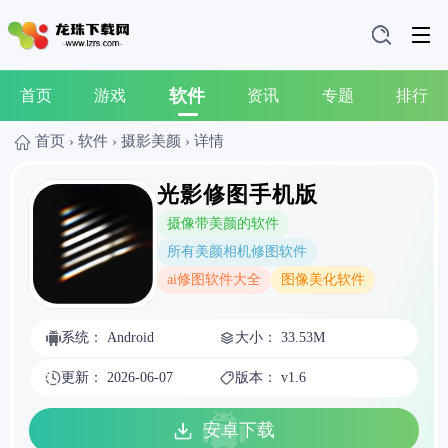
软件
首页
游戏
资讯
专题
排行
首页
›
软件
›
摄影美颜
›
详情
光影修图手机版
摄像带美颜的软件
所有美颜相机修图软件
ai修图软件大全
图像美化软件
系统： Android
大小： 33.53M
更新： 2026-06-07
版本： v1.6
安卓下载