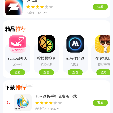
造点ai
查看
AI软件 / 85.92M
Recommend
精品
推荐
sensoul聊天
柠檬模拟器
AI写作绘画
彩漫相机
手机版
视频PPT助
业版
AI软件
游戏辅助
AI软件
摄影美颜
手
查看
查看
查看
查看
Download Ranking
下载
排行
几何画板手机免费版下载
1.
查看
考试学习 / 20.57M