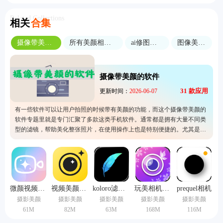
Related Collections
相关
合集
摄像带美颜的软件
所有美颜相机修图软件
ai修图软件大全
图像美化软件
摄像带美颜的软件
31
款应用
更新时间：
2026-06-07
有一些软件可以让用户拍照的时候带有美颜的功能，而这个摄像带美颜的
软件专题里就是专门汇聚了多款这类手机软件。通常都是拥有大量不同类
型的滤镜，帮助美化整张照片，在使用操作上也是特别便捷的。尤其是经
常爱拍照的人就更要使用这里的软件了，避免自己辛苦拍的照片变得很普
通，所以快来选择其中一款吧。
微颜视频美颜手机版
视频美颜专家手机版
koloro滤镜君
玩美相机手机版
prequel相机
摄影美颜
摄影美颜
摄影美颜
摄影美颜
摄影美颜
61M
82M
63M
168M
116M