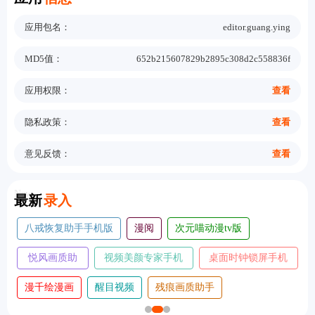
应用包名：
editor.guang.ying
MD5值：
652b215607829b2895c308d2c558836f
应用权限：
查看
隐私政策：
查看
意见反馈：
查看
New
最新
录入
机版
漫阅
次元喵动漫tv版
koloro滤镜君
麦麦
视频美颜专家手机
桌面时钟锁屏手机
凤凰影院tv版
灵幻a
版
版
醒目视频
残痕画质助手
心悦壁纸旧版本大全