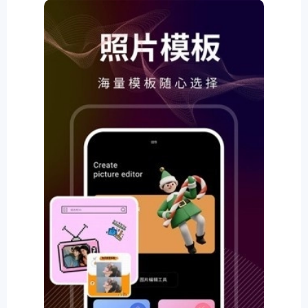
排行
角色扮演
小游戏
恋爱养成
沙盒模组
up主自制
赛车竞速
策略塔防
动作射
击
益智休闲
冒险解谜
街机格斗
模拟经营
音乐游戏
单机游戏
战争策略
系统工具
影音播放
游戏辅助
摄影美颜
办公商务
旅游出行
金融理财
娱乐
趣味
新闻阅读
考试学习
AI软件
健康运动
生活购物
地图导航
主题桌面