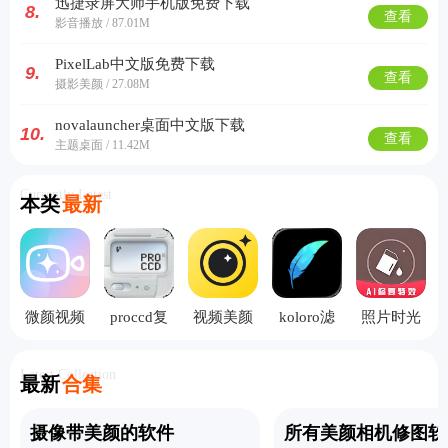
迅捷录屏大师手机版免费下载
8.
查看
影音播放 / 87.01M
PixelLab中文版免费下载
9.
查看
摄影美颜 / 27.08M
novalauncher桌面中文版下载
10.
查看
主题桌面 / 11.42M
Currently Latest
本类
最新
微颜视频
proccd复
视频美颜
koloro滤
照片时光
美颜手机
古ccd相机
专家手机
镜君
机手机版
版
版
Latest Collection
最新
合集
摄像带美颜的软件
所有美颜相机修图软