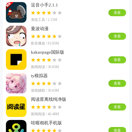
逗音小手2.1.1
查看
系统工具 / 2.12M
曼波动漫
查看
影音播放 / 63.85M
kakaopage国际版
查看
新闻阅读 / 36.83M
ty模拟器
查看
游戏辅助 / 50.63M
阅读星离线纯净版
查看
新闻阅读 / 46.48M
哇喔相机手机版
查看