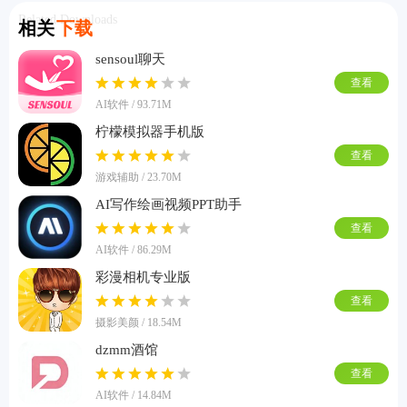
Related Downloads
相关
下载
sensoul聊天
查看
AI软件 / 93.71M
柠檬模拟器手机版
查看
游戏辅助 / 23.70M
AI写作绘画视频PPT助手
查看
AI软件 / 86.29M
彩漫相机专业版
查看
摄影美颜 / 18.54M
dzmm酒馆
查看
AI软件 / 14.84M