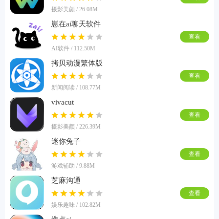
摄影美颜 / 26.08M
崽在ai聊天软件
查看
AI软件 / 112.50M
拷贝动漫繁体版
查看
新闻阅读 / 108.77M
vivacut
查看
摄影美颜 / 226.39M
迷你兔子
查看
游戏辅助 / 9.88M
芝麻沟通
查看
娱乐趣味 / 102.82M