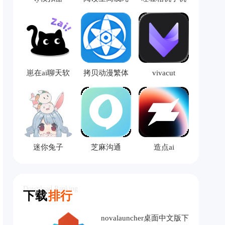
净版
版
崽在ai聊天软
拷贝动漫繁体
vivacut
件
版
迷你兔子
芝麻沟通
造点ai
Download Ranking
下载
排行
novalauncher桌面中文版下