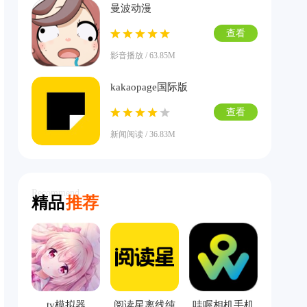
曼波动漫
查看
影音播放 / 63.85M
kakaopage国际版
查看
新闻阅读 / 36.83M
Recommend
精品
推荐
ty模拟器
阅读星离线纯
哇喔相机手机