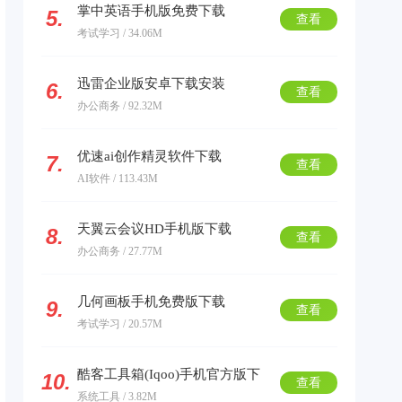
掌中英语手机版免费下载
5.
查看
考试学习 / 34.06M
迅雷企业版安卓下载安装
6.
查看
办公商务 / 92.32M
优速ai创作精灵软件下载
7.
查看
AI软件 / 113.43M
天翼云会议HD手机版下载
8.
查看
办公商务 / 27.77M
几何画板手机免费版下载
9.
查看
考试学习 / 20.57M
酷客工具箱(Iqoo)手机官方版下
10.
查看
系统工具 / 3.82M
载