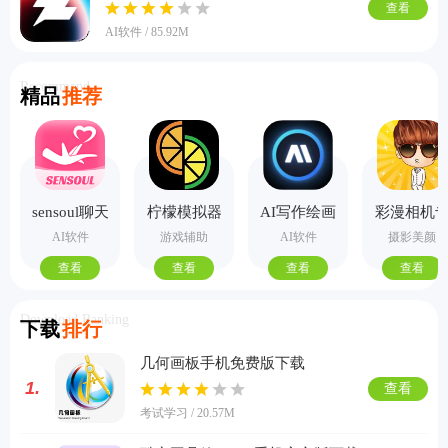
查看
AI软件 / 85.92M
Recommend
精品
推荐
sensoul聊天
柠檬模拟器
AI写作绘画
彩漫相机
手机版
视频PPT助
业版
AI软件
游戏辅助
AI软件
摄影美颜
手
查看
查看
查看
查看
Download Ranking
下载
排行
几何画板手机免费版下载
1.
查看
考试学习 / 20.57M