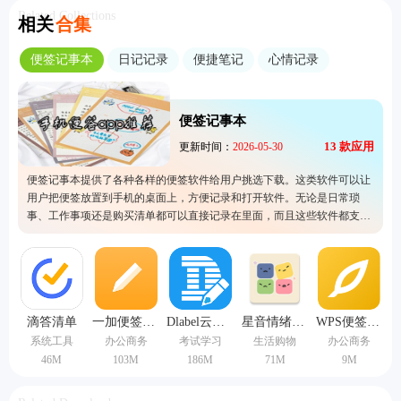
Related Collections
相关
合集
便签记事本
日记记录
便捷笔记
心情记录
便签记事本
13
款应用
更新时间：
2026-05-30
便签记事本提供了各种各样的便签软件给用户挑选下载。这类软件可以让
用户把便签放置到手机的桌面上，方便记录和打开软件。无论是日常琐
事、工作事项还是购买清单都可以直接记录在里面，而且这些软件都支持
使用文字、图片和语音来进行记录，有时候当用户不方便打字时就可以用
语音快速记录，非常的方便又不会泄露任何隐私。
滴答清单
一加便签历史版本
Dlabel云标签安卓版
星音情绪日记手机版
WPS便签历史版本
系统工具
办公商务
考试学习
生活购物
办公商务
46M
103M
186M
71M
9M