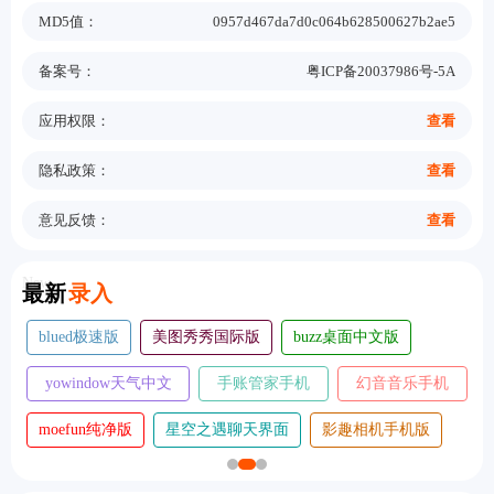
MD5值：
0957d467da7d0c064b628500627b2ae5
备案号：
粤ICP备20037986号-5A
应用权限：
查看
隐私政策：
查看
意见反馈：
查看
New
最新
录入
灵动胶囊
熊熊漫画
简爱影视tv版本
金铲铲之战助手
宇宙星图高清版
口袋壁纸高清主题
小红帽漫画
大地视频高清完整版
饥荒大典离线版