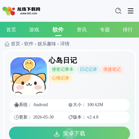
软件
首页
游戏
资讯
专题
排行
首页
›
软件
›
娱乐趣味
›
详情
心岛日记
便签记事本
日记记录
便捷笔记
心情记录
系统： Android
大小： 100.62M
更新： 2026-05-30
版本： v2.4.8
安卓下载