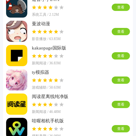
查看
系统工具 / 2.12M
曼波动漫
查看
影音播放 / 63.85M
kakaopage国际版
查看
新闻阅读 / 36.83M
ty模拟器
查看
游戏辅助 / 50.63M
阅读星离线纯净版
查看
新闻阅读 / 46.48M
哇喔相机手机版
查看
摄影美颜 / 26.08M