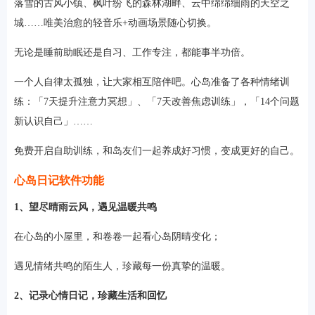
落雪的古风小镇、枫叶纷飞的森林湖畔、云中绵绵细雨的天空之
城……唯美治愈的轻音乐+动画场景随心切换。
无论是睡前助眠还是自习、工作专注，都能事半功倍。
一个人自律太孤独，让大家相互陪伴吧。心岛准备了各种情绪训
练：「7天提升注意力冥想」、「7天改善焦虑训练」，「14个问题
新认识自己」……
免费开启自助训练，和岛友们一起养成好习惯，变成更好的自己。
心岛日记软件功能
1、望尽晴雨云风，遇见温暖共鸣
在心岛的小屋里，和卷卷一起看心岛阴晴变化；
遇见情绪共鸣的陌生人，珍藏每一份真挚的温暖。
2、记录心情日记，珍藏生活和回忆