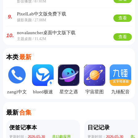
影音播放 / 87.01M
PixelLab中文版免费下载
9.
查看
摄影美颜 / 27.08M
novalauncher桌面中文版下载
10.
查看
主题桌面 / 11.42M
Currently Latest
本类
最新
zangi中文
blued极速
星空之遇
宇宙星图
九锤配音
版
版
聊天界面
高清版
手机版
Latest Collection
最新
合集
便签记事本
日记记录
更新时间：
2026-05-30
共13款应用
更新时间：
2026-05-30
共2