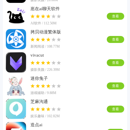
崽在ai聊天软件
查看
AI软件 / 112.50M
拷贝动漫繁体版
查看
新闻阅读 / 108.77M
vivacut
查看
摄影美颜 / 226.39M
迷你兔子
查看
游戏辅助 / 9.88M
芝麻沟通
查看
娱乐趣味 / 102.82M
造点ai