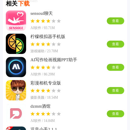
Related Downloads
相关
下载
sensoul聊天
查看
AI软件 / 93.71M
柠檬模拟器手机版
查看
游戏辅助 / 23.70M
AI写作绘画视频PPT助手
查看
AI软件 / 86.29M
彩漫相机专业版
查看
摄影美颜 / 18.54M
dzmm酒馆
查看
AI软件 / 14.84M
逗音小手2.1.1