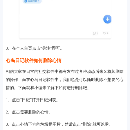
3、在个人主页点击“关注”即可。
心岛日记软件如何删除心情
排行
相信大家在日常的社交软件中都有发布过各种动态后来又将其删除
角色扮演
小游戏
恋爱养成
沙盒模组
up主自制
赛车竞速
策略塔防
动作射
的操作，而在心岛日记软件中，我们也是可以随时删除不想要的心
击
益智休闲
冒险解谜
街机格斗
模拟经营
音乐游戏
单机游戏
战争策略
情的。下面就和小编来了解下如何进行删除吧。
系统工具
影音播放
游戏辅助
摄影美颜
办公商务
旅游出行
金融理财
娱乐
趣味
新闻阅读
考试学习
AI软件
健康运动
生活购物
地图导航
主题桌面
1、点击“日记”打开日记列表。
2、点击需要删除的心情。
3、点击心情下方的垃圾桶图标，然后点击“删除”就可以啦。