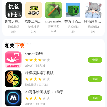
这里的软件，特别是吃鸡游戏的玩家可以考虑用来提升自己的游戏画面。
mcpe master
饥荒大典离线版
鸣潮工坊小助手
苦力怕论坛模组
唯雨超自然20.0静默版本
游戏辅助
游戏辅助
游戏辅助
游戏辅助
游戏辅助
24M
19M
21M
5M
5M
Related Downloads
相关
下载
sensoul聊天
查看
AI软件 / 93.71M
柠檬模拟器手机版
查看
游戏辅助 / 23.70M
AI写作绘画视频PPT助手
查看
AI软件 / 86.29M