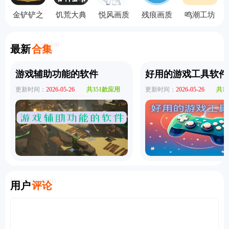
金铲铲之
饥荒大典
悦风画质
残痕画质
鸣潮工坊
战助手
离线版
助手
助手
小助手
Latest Collection
最新
合集
游戏辅助功能的软件
好用的游戏工具软件
更新时间：
2026-05-26
共351款应用
更新时间：
2026-05-26
共1
User Comments
用户
评论