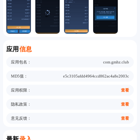
Information
应用
信息
应用包名：
com.gmhz.club
MD5值：
e5c3105afdd4964ccd862ac4a8e2003c
应用权限：
查看
隐私政策：
查看
意见反馈：
查看
New
最新
录入