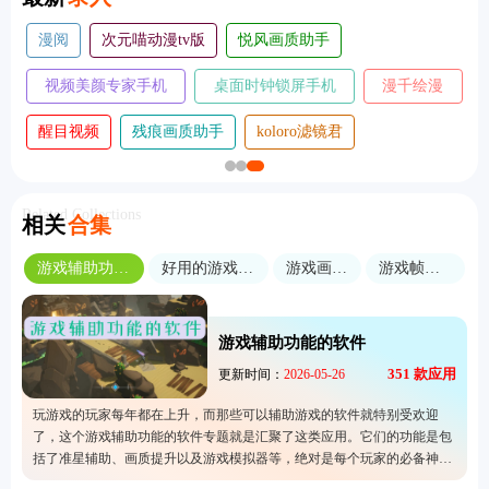
漫阅
次元喵动漫tv版
悦风画质助手
视频美颜专家手机
桌面时钟锁屏手机
漫千绘漫
版
版
画
醒目视频
残痕画质助手
koloro滤镜君
Related Collections
相关
合集
游戏辅助功能的软件
好用的游戏工具软件
游戏画质助手
游戏帧数修改器
游戏辅助功能的软件
351
款应用
更新时间：
2026-05-26
玩游戏的玩家每年都在上升，而那些可以辅助游戏的软件就特别受欢迎
了，这个游戏辅助功能的软件专题就是汇聚了这类应用。它们的功能是包
括了准星辅助、画质提升以及游戏模拟器等，绝对是每个玩家的必备神
器，让大家的游玩体验大幅度提高。所以经常玩游戏的人就一定要试看看