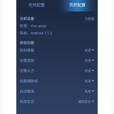
排行
角色扮演
小游戏
恋爱养成
沙盒模组
up主自制
赛车竞速
策略塔防
动作射
击
益智休闲
冒险解谜
街机格斗
模拟经营
音乐游戏
单机游戏
战争策略
系统工具
影音播放
游戏辅助
摄影美颜
办公商务
旅游出行
金融理财
娱乐
趣味
新闻阅读
考试学习
AI软件
健康运动
生活购物
地图导航
主题桌面