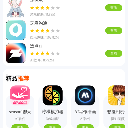
迷你兔子
查看
游戏辅助 / 9.88M
芝麻沟通
查看
娱乐趣味 / 102.82M
造点ai
查看
AI软件 / 85.92M
Recommend
精品
推荐
sensoul聊天
柠檬模拟器
AI写作绘画
彩漫相机
手机版
视频PPT助
业版
AI软件
游戏辅助
AI软件
摄影美颜
手
查看
查看
查看
查看