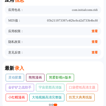
应用
信息
应用包名：
com.initialcoms.ridi
MD5值：
05b211973397c4f2bc6cd2d733b4bc8f
应用权限：
查看
隐私政策：
查看
意见反馈：
查看
New
最新
录入
灵动胶囊
熊熊漫画
简爱影视tv版本
金铲铲之战助手
宇宙星图高清版
口袋壁纸高清主题
小红帽漫画
大地视频高清完整版
饥荒大典离线版