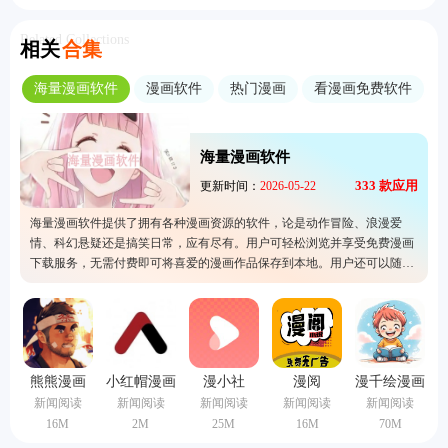
Related Collections
相关
合集
海量漫画软件
漫画软件
热门漫画
看漫画免费软件
海量漫画软件
333
款应用
更新时间：
2026-05-22
海量漫画软件提供了拥有各种漫画资源的软件，论是动作冒险、浪漫爱
情、科幻悬疑还是搞笑日常，应有尽有。用户可轻松浏览并享受免费漫画
下载服务，无需付费即可将喜爱的漫画作品保存到本地。用户还可以随时
随地离线阅读。界面简洁友好，搜索功能强大，帮助用户快速找到心仪的
漫画内容。
熊熊漫画
小红帽漫画
漫小社
漫阅
漫千绘漫画
新闻阅读
新闻阅读
新闻阅读
新闻阅读
新闻阅读
16M
2M
25M
16M
70M