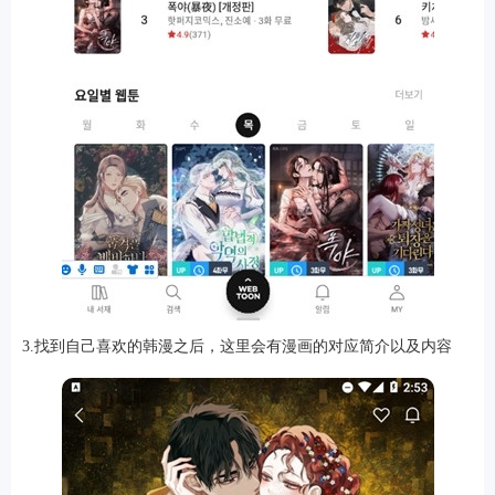
排行
角色扮演
小游戏
恋爱养成
沙盒模组
up主自制
赛车竞速
策略塔防
动作射
击
益智休闲
冒险解谜
街机格斗
模拟经营
音乐游戏
单机游戏
战争策略
3.找到自己喜欢的韩漫之后，这里会有漫画的对应简介以及内容
系统工具
影音播放
游戏辅助
摄影美颜
办公商务
旅游出行
金融理财
娱乐
趣味
新闻阅读
考试学习
AI软件
健康运动
生活购物
地图导航
主题桌面