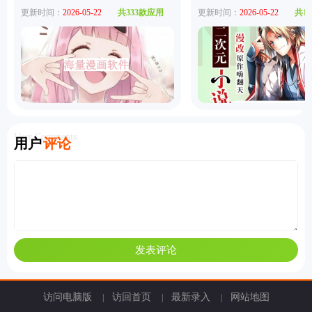
更新时间：
2026-05-22
共333款应用
更新时间：
2026-05-22
共1
User Comments
用户
评论
访问电脑版
访回首页
最新录入
网站地图
|
|
|