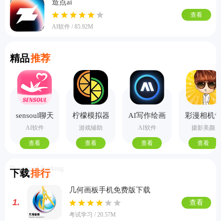
造点ai
查看
AI软件 / 85.92M
Recommend
精品
推荐
sensoul聊天
柠檬模拟器
AI写作绘画
彩漫相机
手机版
视频PPT助
业版
AI软件
游戏辅助
AI软件
摄影美颜
手
查看
查看
查看
查看
Download Ranking
下载
排行
几何画板手机免费版下载
1.
查看
考试学习 / 20.57M