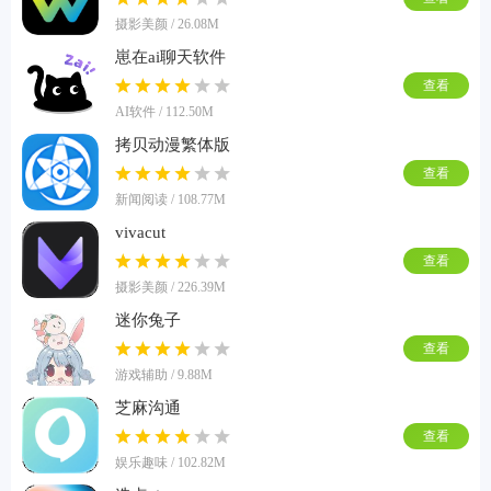
摄影美颜 / 26.08M
崽在ai聊天软件
查看
AI软件 / 112.50M
拷贝动漫繁体版
查看
新闻阅读 / 108.77M
vivacut
查看
摄影美颜 / 226.39M
迷你兔子
查看
游戏辅助 / 9.88M
芝麻沟通
查看
娱乐趣味 / 102.82M