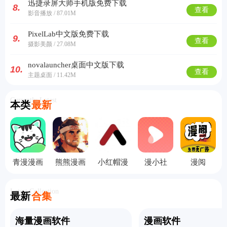
迅捷录屏大师手机版免费下载
8.
查看
影音播放 / 87.01M
PixelLab中文版免费下载
9.
查看
摄影美颜 / 27.08M
novalauncher桌面中文版下载
10.
查看
主题桌面 / 11.42M
Currently Latest
本类
最新
青漫漫画
熊熊漫画
小红帽漫
漫小社
漫阅
纯净版
画
Latest Collection
最新
合集
海量漫画软件
漫画软件