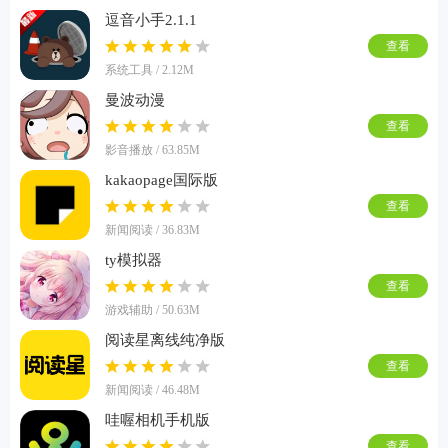
逗音小手2.1.1
查看
系统工具 / 2.12M
曼波动漫
查看
影音播放 / 63.85M
kakaopage国际版
查看
新闻阅读 / 36.83M
ty模拟器
查看
游戏辅助 / 50.63M
阅读星离线纯净版
查看
新闻阅读 / 46.48M
哇喔相机手机版
查看