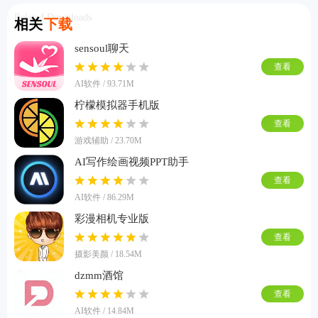
Related Downloads
相关
下载
sensoul聊天
查看
AI软件 / 93.71M
柠檬模拟器手机版
查看
游戏辅助 / 23.70M
AI写作绘画视频PPT助手
查看
AI软件 / 86.29M
彩漫相机专业版
查看
摄影美颜 / 18.54M
dzmm酒馆
查看
AI软件 / 14.84M