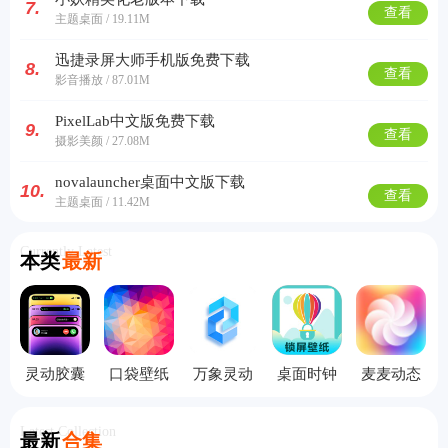
7.
查看
主题桌面 / 19.11M
迅捷录屏大师手机版免费下载
8.
查看
影音播放 / 87.01M
PixelLab中文版免费下载
9.
查看
摄影美颜 / 27.08M
novalauncher桌面中文版下载
10.
查看
主题桌面 / 11.42M
Currently Latest
本类
最新
灵动胶囊
口袋壁纸
万象灵动
桌面时钟
麦麦动态
高清主题
岛
锁屏手机
壁纸
版
Latest Collection
最新
合集