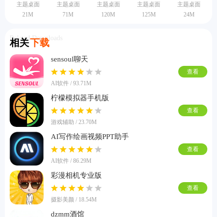
主题桌面
主题桌面
主题桌面
主题桌面
主题桌面
21M
71M
120M
125M
24M
Related Downloads
相关
下载
sensoul聊天
查看
AI软件 / 93.71M
柠檬模拟器手机版
查看
游戏辅助 / 23.70M
AI写作绘画视频PPT助手
查看
AI软件 / 86.29M
彩漫相机专业版
查看
摄影美颜 / 18.54M
dzmm酒馆