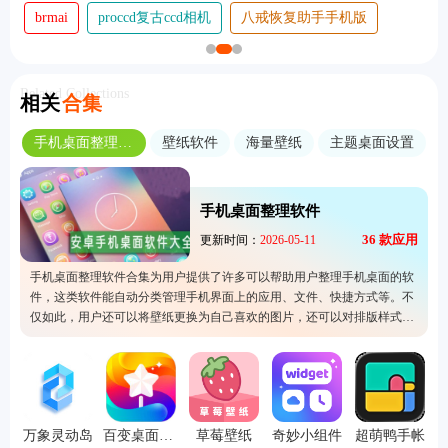
brmai
proccd复古ccd相机
八戒恢复助手手机版
Related Collections
相关
合集
手机桌面整理软件
壁纸软件
海量壁纸
主题桌面设置
手机桌面整理软件
36
款应用
更新时间：
2026-05-11
手机桌面整理软件合集为用户提供了许多可以帮助用户整理手机桌面的软
件，这类软件能自动分类管理手机界面上的应用、文件、快捷方式等。不
仅如此，用户还可以将壁纸更换为自己喜欢的图片，还可以对排版样式、
字体、主题格式等进行修改，换上自己喜欢的样子，让用户的手机使用体
验更佳。
万象灵动岛
百变桌面壁纸
草莓壁纸
奇妙小组件
超萌鸭手帐