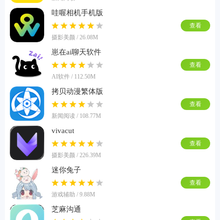
哇喔相机手机版
查看
摄影美颜 / 26.08M
崽在ai聊天软件
查看
AI软件 / 112.50M
拷贝动漫繁体版
查看
新闻阅读 / 108.77M
vivacut
查看
摄影美颜 / 226.39M
迷你兔子
查看
游戏辅助 / 9.88M
芝麻沟通