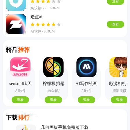
查看
娱乐趣味 / 102.82M
造点ai
查看
AI软件 / 85.92M
Recommend
精品
推荐
sensoul聊天
柠檬模拟器
AI写作绘画
彩漫相机
手机版
视频PPT助
业版
AI软件
游戏辅助
AI软件
摄影美颜
手
查看
查看
查看
查看
Download Ranking
下载
排行
几何画板手机免费版下载