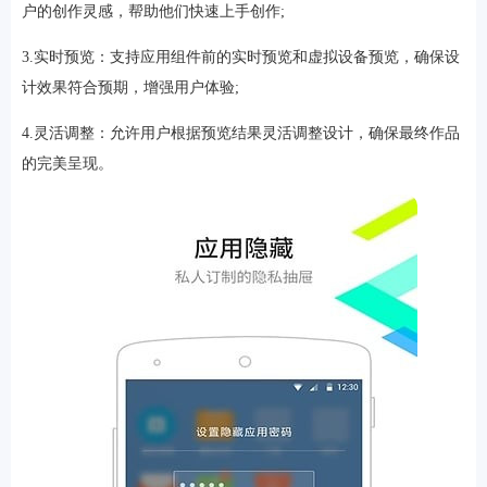
户的创作灵感，帮助他们快速上手创作;
3.实时预览：支持应用组件前的实时预览和虚拟设备预览，确保设
计效果符合预期，增强用户体验;
4.灵活调整：允许用户根据预览结果灵活调整设计，确保最终作品
的完美呈现。
排行
角色扮演
小游戏
恋爱养成
沙盒模组
up主自制
赛车竞速
策略塔防
动作射
击
益智休闲
冒险解谜
街机格斗
模拟经营
音乐游戏
单机游戏
战争策略
系统工具
影音播放
游戏辅助
摄影美颜
办公商务
旅游出行
金融理财
娱乐
趣味
新闻阅读
考试学习
AI软件
健康运动
生活购物
地图导航
主题桌面