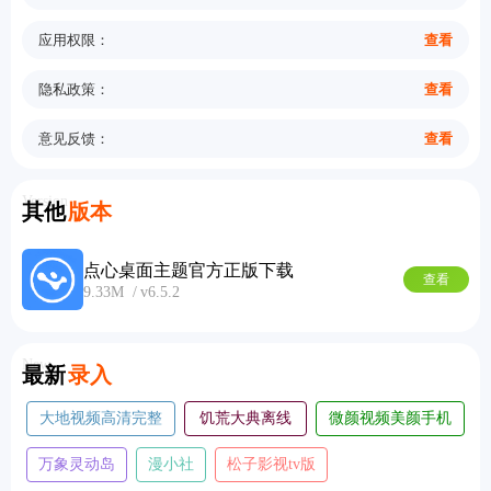
应用权限：
查看
隐私政策：
查看
意见反馈：
查看
Version
其他
版本
点心桌面主题官方正版下载
查看
9.33M
v6.5.2
New
最新
录入
大地视频高清完整
饥荒大典离线
微颜视频美颜手机
版
版
版
万象灵动岛
漫小社
松子影视tv版