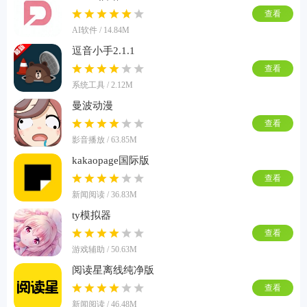
查看
AI软件 / 14.84M
逗音小手2.1.1
查看
系统工具 / 2.12M
曼波动漫
查看
影音播放 / 63.85M
kakaopage国际版
查看
新闻阅读 / 36.83M
ty模拟器
查看
游戏辅助 / 50.63M
阅读星离线纯净版
查看
新闻阅读 / 46.48M