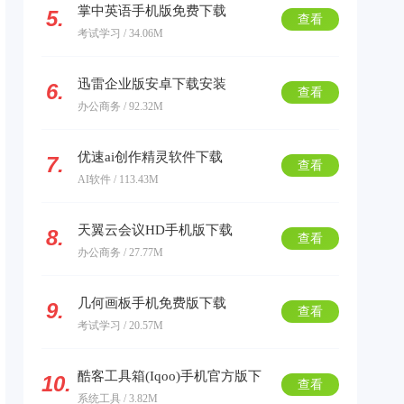
掌中英语手机版免费下载
5.
查看
考试学习 / 34.06M
迅雷企业版安卓下载安装
6.
查看
办公商务 / 92.32M
优速ai创作精灵软件下载
7.
查看
AI软件 / 113.43M
天翼云会议HD手机版下载
8.
查看
办公商务 / 27.77M
几何画板手机免费版下载
9.
查看
考试学习 / 20.57M
酷客工具箱(Iqoo)手机官方版下
10.
查看
系统工具 / 3.82M
载