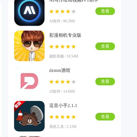
AI写作绘画视频PPT助手
查看
AI软件 / 86.29M
彩漫相机专业版
查看
摄影美颜 / 18.54M
dzmm酒馆
查看
AI软件 / 14.84M
逗音小手2.1.1
查看
系统工具 / 2.12M