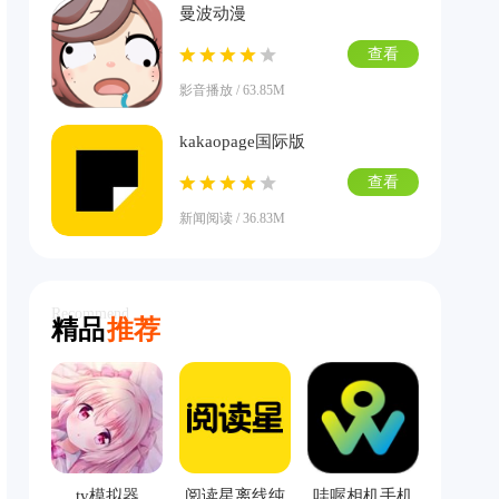
曼波动漫
查看
影音播放 / 63.85M
kakaopage国际版
查看
新闻阅读 / 36.83M
Recommend
精品
推荐
ty模拟器
阅读星离线纯
哇喔相机手机