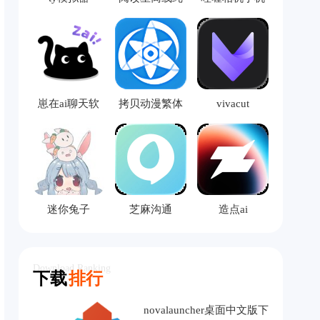
净版
版
崽在ai聊天软
拷贝动漫繁体
vivacut
件
版
迷你兔子
芝麻沟通
造点ai
Download Ranking
下载
排行
novalauncher桌面中文版下