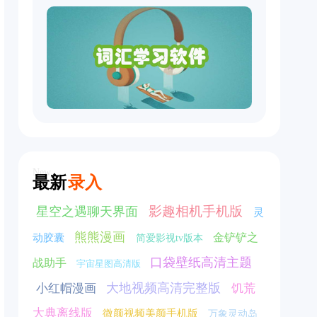
New
最新
录入
影趣相机手机版
星空之遇聊天界面
灵
熊熊漫画
金铲铲之
动胶囊
简爱影视tv版本
口袋壁纸高清主题
战助手
宇宙星图高清版
大地视频高清完整版
小红帽漫画
饥荒
大典离线版
微颜视频美颜手机版
万象灵动岛