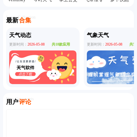
风雨气温
预报
app
业版
app
图
Latest Collection
最新
合集
天气动态
气象天气
更新时间：
2026-05-08
共18款应用
更新时间：
2026-05-08
共5
User Comments
用户
评论