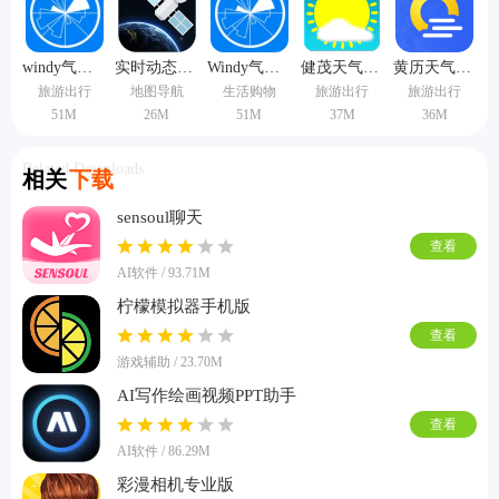
windy气象蓝色版
实时动态卫星云图手机版
Windy气象中文版
健茂天气原版
黄历天气2026版本
旅游出行
地图导航
生活购物
旅游出行
旅游出行
51M
26M
51M
37M
36M
Related Downloads
相关
下载
sensoul聊天
查看
AI软件 / 93.71M
柠檬模拟器手机版
查看
游戏辅助 / 23.70M
AI写作绘画视频PPT助手
查看
AI软件 / 86.29M
彩漫相机专业版