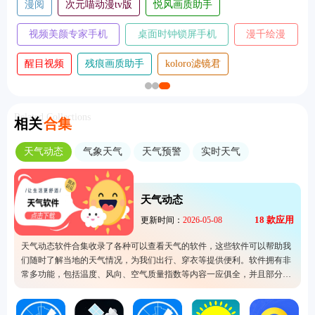
漫阅
次元喵动漫tv版
悦风画质助手
视频美颜专家手机
桌面时钟锁屏手机
漫千绘漫
版
版
画
醒目视频
残痕画质助手
koloro滤镜君
Related Collections
相关
合集
天气动态
气象天气
天气预警
实时天气
天气动态
18
款应用
更新时间：
2026-05-08
天气动态软件合集收录了各种可以查看天气的软件，这些软件可以帮助我
们随时了解当地的天气情况，为我们出行、穿衣等提供便利。软件拥有非
常多功能，包括温度、风向、空气质量指数等内容一应俱全，并且部分软
件还支持用户们查询未来14天的天气预测，非常便捷。