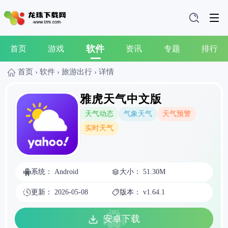
软件
首页
游戏
资讯
专题
排行
首页
›
软件
›
旅游出行
›
详情
雅虎天气中文版
天气动态
气象天气
天气预警
实时天气
系统： Android
大小： 51.30M
更新： 2026-05-08
版本： v1.64.1
安卓下载