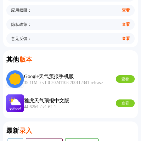
应用权限：
查看
隐私政策：
查看
意见反馈：
查看
Version
其他
版本
Google天气预报手机版
查看
35.11M
v1.0.20241108.700112341.release
雅虎天气预报中文版
查看
44.62M
v1.62.1
New
最新
录入