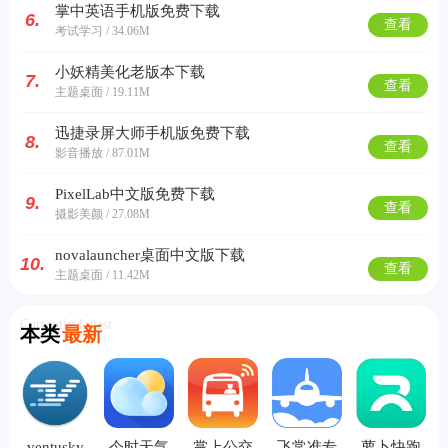
掌中英语手机版免费下载
6.
查看
考试学习 / 34.06M
小妖精美化老版本下载
7.
查看
主题桌面 / 19.11M
迅捷录屏大师手机版免费下载
8.
查看
影音播放 / 87.01M
PixelLab中文版免费下载
9.
查看
摄影美颜 / 27.08M
novalauncher桌面中文版下载
10.
查看
主题桌面 / 11.42M
Currently Latest
本类
最新
ventusky
今时天气
掌上公交
飞常准专
萝卜快跑