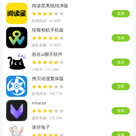
阅读星离线纯净版
查看
新闻阅读 / 46.48M
哇喔相机手机版
查看
摄影美颜 / 26.08M
崽在ai聊天软件
查看
AI软件 / 112.50M
拷贝动漫繁体版
查看
新闻阅读 / 108.77M
vivacut
查看
摄影美颜 / 226.39M
迷你兔子
查看