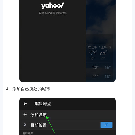
排行
角色扮演
小游戏
恋爱养成
沙盒模组
up主自制
赛车竞速
策略塔防
动作射
击
益智休闲
冒险解谜
街机格斗
模拟经营
音乐游戏
单机游戏
战争策略
4、添加自己所处的城市
系统工具
影音播放
游戏辅助
摄影美颜
办公商务
旅游出行
金融理财
娱乐
趣味
新闻阅读
考试学习
AI软件
健康运动
生活购物
地图导航
主题桌面