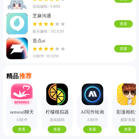
游戏辅助 / 9.88M
芝麻沟通
查看
娱乐趣味 / 102.82M
造点ai
查看
AI软件 / 85.92M
Recommend
精品
推荐
sensoul聊天
柠檬模拟器
AI写作绘画
彩漫相机
手机版
视频PPT助
业版
AI软件
游戏辅助
AI软件
摄影美颜
手
查看
查看
查看
查看