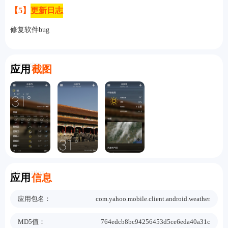
【5】
更新日志
修复软件bug
Screenshot
应用
截图
Information
应用
信息
应用包名：
com.yahoo.mobile.client.android.weather
MD5值：
764edcb8bc94256453d5ce6eda40a31c