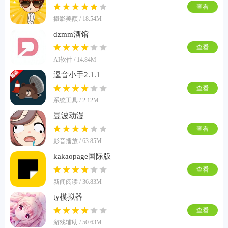
查看
摄影美颜 / 18.54M
dzmm酒馆
查看
AI软件 / 14.84M
逗音小手2.1.1
查看
系统工具 / 2.12M
曼波动漫
查看
影音播放 / 63.85M
kakaopage国际版
查看
新闻阅读 / 36.83M
ty模拟器
查看
游戏辅助 / 50.63M