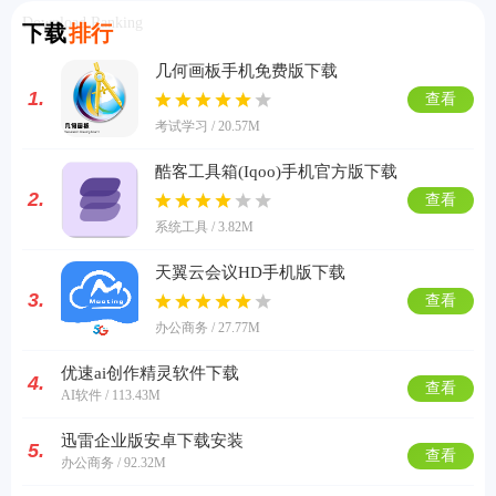
Download Ranking
下载
排行
几何画板手机免费版下载
1.
查看
考试学习 / 20.57M
酷客工具箱(Iqoo)手机官方版下载
2.
查看
系统工具 / 3.82M
天翼云会议HD手机版下载
3.
查看
办公商务 / 27.77M
优速ai创作精灵软件下载
4.
查看
AI软件 / 113.43M
迅雷企业版安卓下载安装
5.
查看
办公商务 / 92.32M