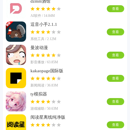
dzmm酒馆
查看
AI软件 / 14.84M
逗音小手2.1.1
查看
系统工具 / 2.12M
曼波动漫
查看
影音播放 / 63.85M
kakaopage国际版
查看
新闻阅读 / 36.83M
ty模拟器
查看
游戏辅助 / 50.63M
阅读星离线纯净版
查看