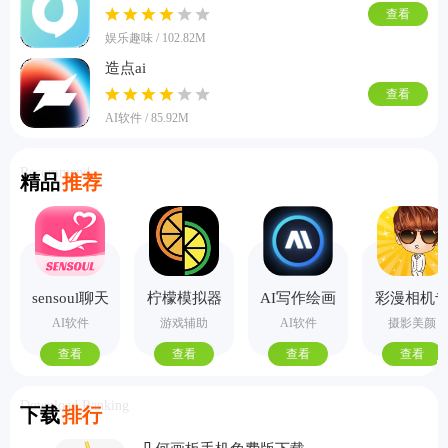
查看
娱乐趣味 / 102.82M
造点ai
查看
AI软件 / 85.92M
Recommend
精品
推荐
sensoul聊天
柠檬模拟器
AI写作绘画
彩漫相机
手机版
视频PPT助
业版
AI软件
游戏辅助
AI软件
摄影美颜
手
查看
查看
查看
查看
Download Ranking
下载
排行