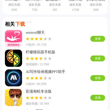
摄影美颜
摄影美颜
摄影美颜
摄影美颜
摄影美颜
63M
75M
6M
115M
26M
Related Downloads
相关
下载
sensoul聊天
查看
AI软件 / 93.71M
柠檬模拟器手机版
查看
游戏辅助 / 23.70M
AI写作绘画视频PPT助手
查看
AI软件 / 86.29M
彩漫相机专业版
查看
摄影美颜 / 18.54M