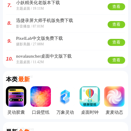
小妖精美化老版本下载
7.
查看
主题桌面 / 19.11M
迅捷录屏大师手机版免费下载
8.
查看
影音播放 / 87.01M
PixelLab中文版免费下载
9.
查看
摄影美颜 / 27.08M
novalauncher桌面中文版下载
10.
查看
主题桌面 / 11.42M
Currently Latest
本类
最新
灵动胶囊
口袋壁纸
万象灵动
桌面时钟
麦麦动态
高清主题
岛
锁屏手机
壁纸
版
Latest Collection