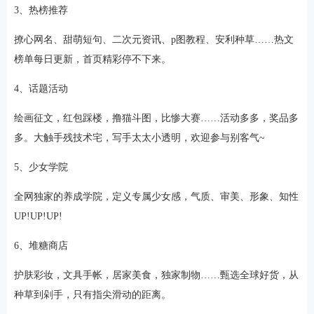
3、热榜推荐
撩心网名、甜萌短句、二次元资讯、p图教程、安利种草……热文
榜单每日更新，首页精彩停不下来。
4、话题活动
绘画征文，红包踩楼，撸猫斗图，比惨大赛……活动多多，奖品多
多。大触手残技术宅，写手太太小透明，欢迎参与别客气~
5、少女学院
全网独家的养成学院，定义专属少女感，气质、审美、形象、知性
UP!UP!UP!
6、堆糖商店
护肤彩妆，文具手帐，居家美食，独家制物……甄选全球好货，从
种草到剁手，只有指尖滑动的距离。