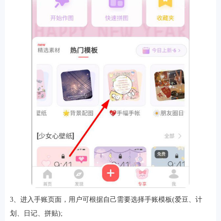
排行
角色扮演
小游戏
恋爱养成
沙盒模组
up主自制
赛车竞速
策略塔防
动作射
击
益智休闲
冒险解谜
街机格斗
模拟经营
音乐游戏
单机游戏
战争策略
系统工具
影音播放
游戏辅助
摄影美颜
办公商务
旅游出行
金融理财
娱乐
趣味
新闻阅读
考试学习
AI软件
健康运动
生活购物
地图导航
主题桌面
3、进入手账页面，用户可根据自己需要选择手账模板(爱豆、计
划、日记、拼贴);