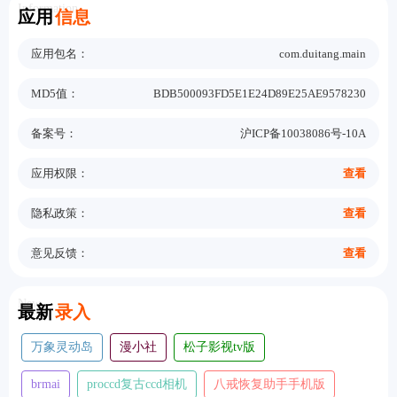
Information
应用
信息
应用包名：
com.duitang.main
MD5值：
BDB500093FD5E1E24D89E25AE9578230
备案号：
沪ICP备10038086号-10A
应用权限：
查看
隐私政策：
查看
意见反馈：
查看
New
最新
录入
万象灵动岛
漫小社
松子影视tv版
brmai
proccd复古ccd相机
八戒恢复助手手机版