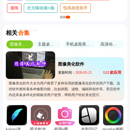
漫阅
次元喵动漫tv版
悦风画质助手
Related Collections
相关
合集
图像美化软件
主题桌面设置
手机桌面美化软件
高清动态壁纸
图像美化软件
112
款应用
更新时间：
2026-05-21
图像美化软件大全为用户推荐了多种实用的图像美化软件供用户下载。这
些软件拥有着各种修图功能，比如拼图、滤镜、编辑和创作等。而且软件
内还具备多样化的模板供用户使用，帮助用户轻松美化照片。
koloro滤镜君
照片时光机手机版
超强p图手机版
光影印记
picsplay相机