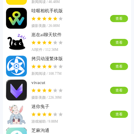
新闻阅读 / 46.48M
哇喔相机手机版
查看
摄影美颜 / 26.08M
崽在ai聊天软件
查看
AI软件 / 112.50M
拷贝动漫繁体版
查看
新闻阅读 / 108.77M
vivacut
查看
摄影美颜 / 226.39M
迷你兔子
查看
游戏辅助 / 9.88M
芝麻沟通