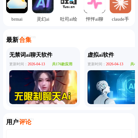
brmai
灵幻ai
吐司ai绘
怦怦ai聊
claude手
画
天
机版
Latest Collection
最新
合集
无禁词ai聊天软件
虚拟ai软件
更新时间：
2026-04-13
共176款应用
更新时间：
2026-04-13
共4
User Comments
用户
评论