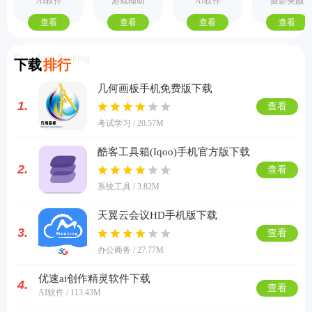
手机版
视频PPT助
业版
AI软件
游戏辅助
AI软件
摄影美颜
手
查看
查看
查看
查看
Download Ranking
下载
排行
几何画板手机免费版下载
1.
查看
考试学习 / 20.57M
酷客工具箱(Iqoo)手机官方版下载
2.
查看
系统工具 / 3.82M
天翼云会议HD手机版下载
3.
查看
办公商务 / 27.77M
优速ai创作精灵软件下载
4.
查看
AI软件 / 113.43M