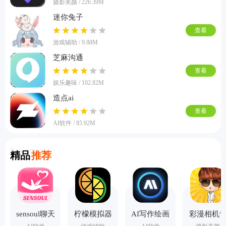
摄影美颜 / 226.39M
迷你兔子
查看
游戏辅助 / 9.88M
芝麻沟通
查看
娱乐趣味 / 102.82M
造点ai
查看
AI软件 / 85.92M
Recommend
精品
推荐
sensoul聊天
柠檬模拟器
AI写作绘画
彩漫相机