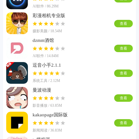
AI软件 / 86.29M
彩漫相机专业版
查看
摄影美颜 / 18.54M
dzmm酒馆
查看
AI软件 / 14.84M
逗音小手2.1.1
查看
系统工具 / 2.12M
曼波动漫
查看
影音播放 / 63.85M
kakaopage国际版
查看
新闻阅读 / 36.83M