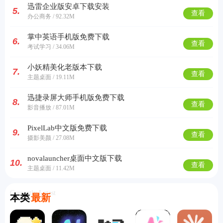
迅雷企业版安卓下载安装
5.
查看
办公商务 / 92.32M
掌中英语手机版免费下载
6.
查看
考试学习 / 34.06M
小妖精美化老版本下载
7.
查看
主题桌面 / 19.11M
迅捷录屏大师手机版免费下载
8.
查看
影音播放 / 87.01M
PixelLab中文版免费下载
9.
查看
摄影美颜 / 27.08M
novalauncher桌面中文版下载
10.
查看
主题桌面 / 11.42M
Currently Latest
本类
最新