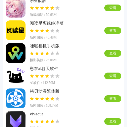
ty模拟器
查看
游戏辅助 / 50.63M
阅读星离线纯净版
查看
新闻阅读 / 46.48M
哇喔相机手机版
查看
摄影美颜 / 26.08M
崽在ai聊天软件
查看
AI软件 / 112.50M
拷贝动漫繁体版
查看
新闻阅读 / 108.77M
vivacut
查看