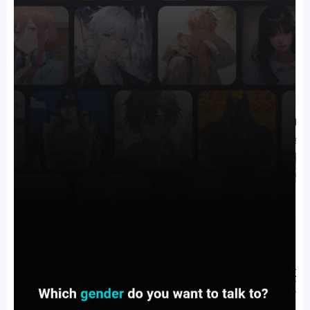
排行
角色扮演
小游戏
恋爱养成
沙盒模组
up主自制
赛车竞速
策略塔防
动作射
击
益智休闲
冒险解谜
街机格斗
模拟经营
音乐游戏
单机游戏
战争策略
系统工具
影音播放
游戏辅助
摄影美颜
办公商务
旅游出行
金融理财
娱乐
趣味
新闻阅读
考试学习
AI软件
健康运动
生活购物
地图导航
主题桌面