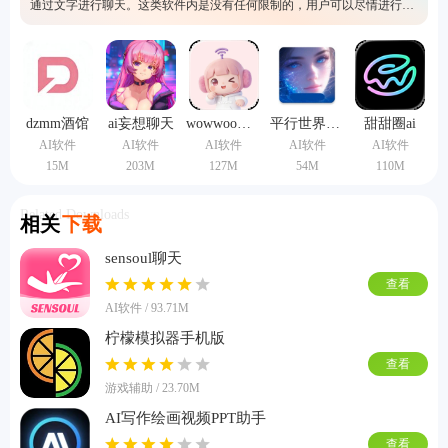
通过文字进行聊天。这类软件内是没有任何限制的，用户可以尽情进行聊
天，同时还拥有永久记忆功能，用户也可以开启群聊模式、语音朗读等
等。
dzmm酒馆
ai妄想聊天
wowwoo虚拟ai
平行世界ai聊天中文版
甜甜圈ai
AI软件
AI软件
AI软件
AI软件
AI软件
15M
203M
127M
54M
110M
Related Downloads
相关
下载
sensoul聊天
查看
AI软件 / 93.71M
柠檬模拟器手机版
查看
游戏辅助 / 23.70M
AI写作绘画视频PPT助手
查看