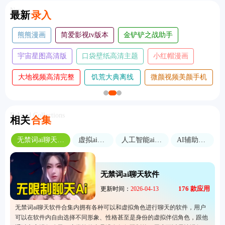
New
最新
录入
万象灵动岛
漫小社
松子影视tv版
brmai
proccd复古ccd相机
八戒恢复助手手机版
漫阅
次元喵动漫tv版
悦风画质助手
Related Collections
相关
合集
无禁词ai聊天软件
虚拟ai软件
人工智能ai软件
AI辅助软件
无禁词ai聊天软件
176
款应用
更新时间：
2026-04-13
无禁词ai聊天软件合集内拥有各种可以和虚拟角色进行聊天的软件，用户
可以在软件内自由选择不同形象、性格甚至是身份的虚拟伴侣角色，跟他