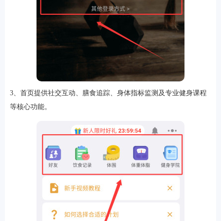
3、首页提供社交互动、膳食追踪、身体指标监测及专业健身课程
等核心功能。
排行
角色扮演
小游戏
恋爱养成
沙盒模组
up主自制
赛车竞速
策略塔防
动作射
击
益智休闲
冒险解谜
街机格斗
模拟经营
音乐游戏
单机游戏
战争策略
系统工具
影音播放
游戏辅助
摄影美颜
办公商务
旅游出行
金融理财
娱乐
趣味
新闻阅读
考试学习
AI软件
健康运动
生活购物
地图导航
主题桌面