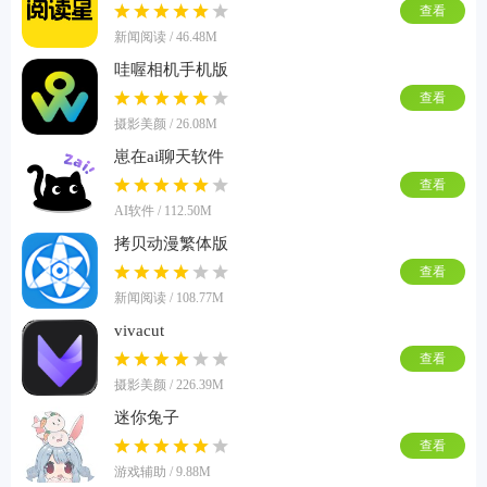
查看
新闻阅读 / 46.48M
哇喔相机手机版
查看
摄影美颜 / 26.08M
崽在ai聊天软件
查看
AI软件 / 112.50M
拷贝动漫繁体版
查看
新闻阅读 / 108.77M
vivacut
查看
摄影美颜 / 226.39M
迷你兔子
查看
游戏辅助 / 9.88M