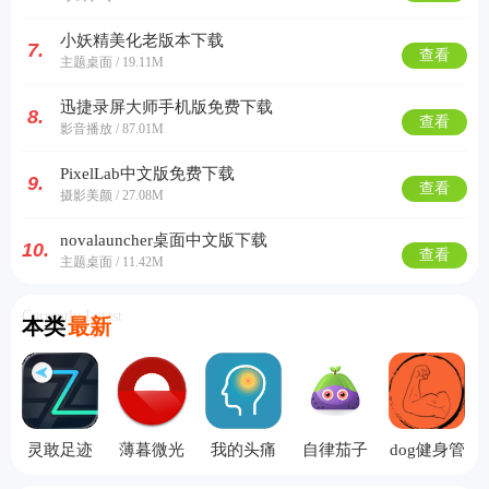
小妖精美化老版本下载
7.
查看
主题桌面 / 19.11M
迅捷录屏大师手机版免费下载
8.
查看
影音播放 / 87.01M
PixelLab中文版免费下载
9.
查看
摄影美颜 / 27.08M
novalauncher桌面中文版下载
10.
查看
主题桌面 / 11.42M
Currently Latest
本类
最新
灵敢足迹
薄暮微光
我的头痛
自律茄子
dog健身管
历史版本
专业版
日记安卓
app
理app