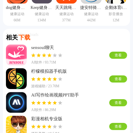
dog健身管理app
Keep健身软件
天天跳绳app
捷安特骑行软件
企鹅体育tv版
健康运动
健康运动
健康运动
健康运动
影音播放
66M
134M
377M
442M
12M
Related Downloads
相关
下载
sensoul聊天
查看
AI软件 / 93.71M
柠檬模拟器手机版
查看
游戏辅助 / 23.70M
AI写作绘画视频PPT助手
查看
AI软件 / 86.29M
彩漫相机专业版
查看