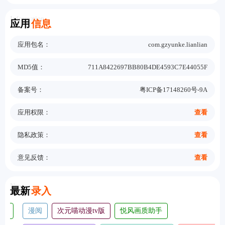
Information
应用
信息
应用包名：
com.gzyunke.lianlian
MD5值：
711A8422697BB80B4DE4593C7E44055F
备案号：
粤ICP备17148260号-9A
应用权限：
查看
隐私政策：
查看
意见反馈：
查看
New
最新
录入
漫阅
次元喵动漫tv版
悦风画质助手