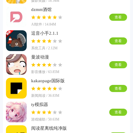
摄影美颜 / 18.54M
dzmm酒馆
查看
AI软件 / 14.84M
逗音小手2.1.1
查看
系统工具 / 2.12M
曼波动漫
查看
影音播放 / 63.85M
kakaopage国际版
查看
新闻阅读 / 36.83M
ty模拟器
查看
游戏辅助 / 50.63M
阅读星离线纯净版