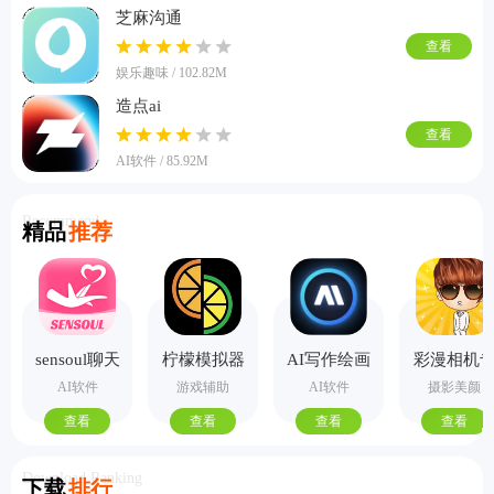
芝麻沟通
查看
娱乐趣味 / 102.82M
造点ai
查看
AI软件 / 85.92M
Recommend
精品
推荐
sensoul聊天
柠檬模拟器
AI写作绘画
彩漫相机
手机版
视频PPT助
业版
AI软件
游戏辅助
AI软件
摄影美颜
手
查看
查看
查看
查看
Download Ranking
下载
排行