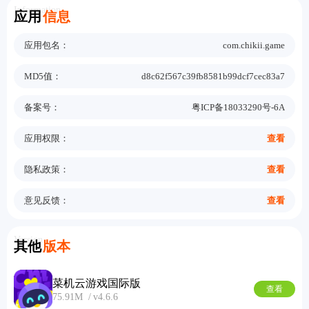
Information
应用
信息
应用包名：
com.chikii.game
MD5值：
d8c62f567c39fb8581b99dcf7cec83a7
备案号：
粤ICP备18033290号-6A
应用权限：
查看
隐私政策：
查看
意见反馈：
查看
Version
其他
版本
菜机云游戏国际版
查看
75.91M
v4.6.6