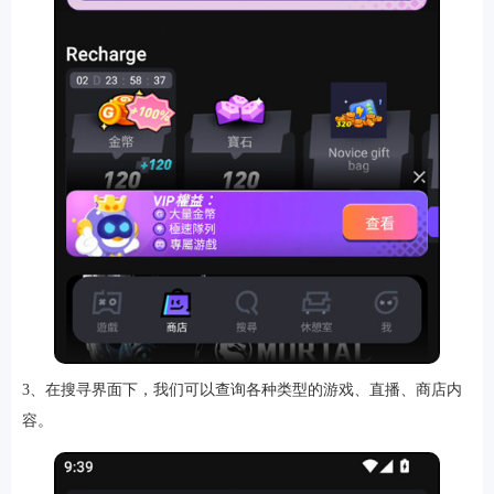
排行
角色扮演
小游戏
恋爱养成
沙盒模组
up主自制
赛车竞速
策略塔防
动作射
击
益智休闲
冒险解谜
街机格斗
模拟经营
音乐游戏
单机游戏
战争策略
系统工具
影音播放
游戏辅助
摄影美颜
办公商务
旅游出行
金融理财
娱乐
趣味
新闻阅读
考试学习
AI软件
健康运动
生活购物
地图导航
主题桌面
3、在搜寻界面下，我们可以查询各种类型的游戏、直播、商店内
容。