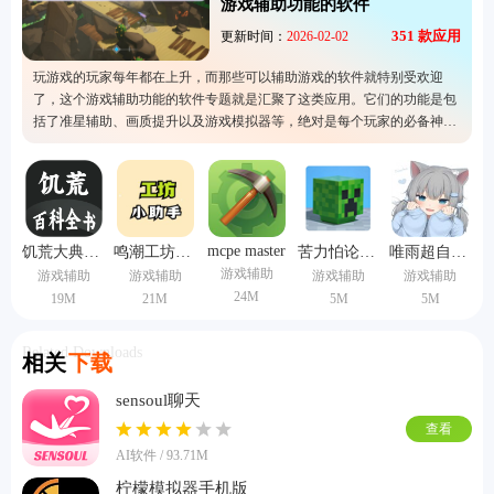
游戏辅助功能的软件
351
款应用
更新时间：
2026-02-02
玩游戏的玩家每年都在上升，而那些可以辅助游戏的软件就特别受欢迎
了，这个游戏辅助功能的软件专题就是汇聚了这类应用。它们的功能是包
括了准星辅助、画质提升以及游戏模拟器等，绝对是每个玩家的必备神
器，让大家的游玩体验大幅度提高。所以经常玩游戏的人就一定要试看看
这里的软件，特别是吃鸡游戏的玩家可以考虑用来提升自己的游戏画面。
mcpe master
饥荒大典离线版
鸣潮工坊小助手
苦力怕论坛模组
唯雨超自然20.0静默版本
游戏辅助
游戏辅助
游戏辅助
游戏辅助
游戏辅助
24M
19M
21M
5M
5M
Related Downloads
相关
下载
sensoul聊天
查看
AI软件 / 93.71M
柠檬模拟器手机版