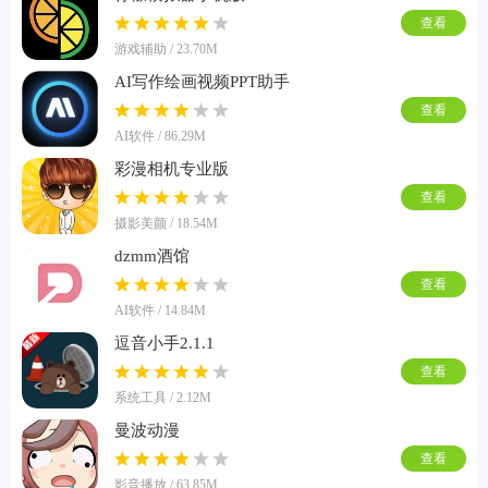
查看
游戏辅助 / 23.70M
AI写作绘画视频PPT助手
查看
AI软件 / 86.29M
彩漫相机专业版
查看
摄影美颜 / 18.54M
dzmm酒馆
查看
AI软件 / 14.84M
逗音小手2.1.1
查看
系统工具 / 2.12M
曼波动漫
查看
影音播放 / 63.85M