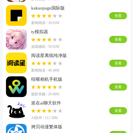
kakaopage国际版
查看
新闻阅读 / 36.83M
ty模拟器
查看
游戏辅助 / 50.63M
阅读星离线纯净版
查看
新闻阅读 / 46.48M
哇喔相机手机版
查看
摄影美颜 / 26.08M
崽在ai聊天软件
查看
AI软件 / 112.50M
拷贝动漫繁体版