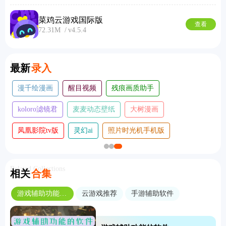
菜鸡云游戏国际版
查看
72.31M
v4.5.4
New
最新
录入
漫千绘漫画
醒目视频
残痕画质助手
koloro滤镜君
麦麦动态壁纸
大树漫画
凤凰影院tv版
灵幻ai
照片时光机手机版
Related Collections
相关
合集
游戏辅助功能的软件
云游戏推荐
手游辅助软件