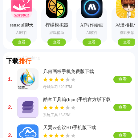
sensoul聊天
柠檬模拟器
AI写作绘画
彩漫相机
手机版
视频PPT助
业版
AI软件
游戏辅助
AI软件
摄影美颜
手
查看
查看
查看
查看
Download Ranking
下载
排行
几何画板手机免费版下载
1.
查看
考试学习 / 20.57M
酷客工具箱(Iqoo)手机官方版下载
2.
查看
系统工具 / 3.82M
天翼云会议HD手机版下载
3.
查看