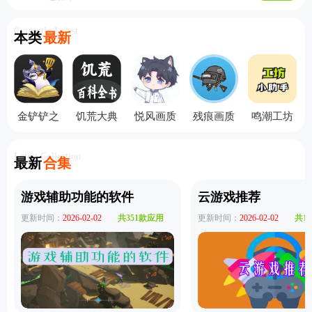
Currently Latest
本类
最新
金铲铲之
饥荒大典
悦风画质
残痕画质
鸣潮工坊
战助手
离线版
助手
助手
小助手
Latest Collection
最新
合集
游戏辅助功能的软件
云游戏推荐
更新时间：
2026-02-02
共351款应用
更新时间：
2026-02-02
共1