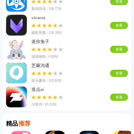
查看
新闻阅读 / 108.77M
vivacut
查看
摄影美颜 / 226.39M
迷你兔子
查看
游戏辅助 / 9.88M
芝麻沟通
查看
娱乐趣味 / 102.82M
造点ai
查看
AI软件 / 85.92M
Recommend
精品
推荐