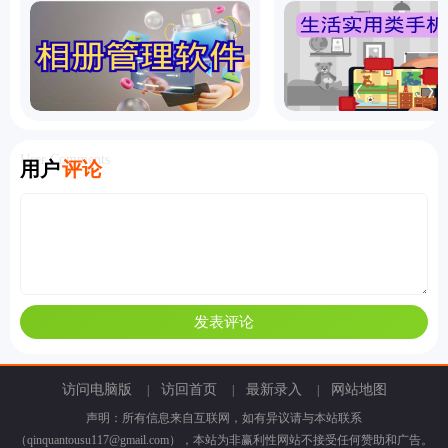
User Comments
用户
评论
访问电脑版
访回首页
最新录入
网站地图
|
|
|
声明：所有信息来自互联网，如有异议请与本站联系
（qinquantousu117@gmail.com），本站为非赢利性网站不接受任何赞助和广告。