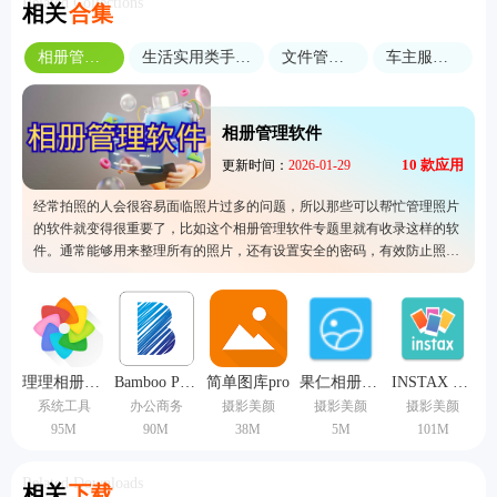
Related Collections
相关
合集
相册管理软件
生活实用类手机软件
文件管理工具
车主服务软件
相册管理软件
10
款应用
更新时间：
2026-01-29
经常拍照的人会很容易面临照片过多的问题，所以那些可以帮忙管理照片
的软件就变得很重要了，比如这个相册管理软件专题里就有收录这样的软
件。通常能够用来整理所有的照片，还有设置安全的密码，有效防止照片
被误删。需要整理自己手机图片的人真的要试看这里的应用，总有一款是
适合自己的，之后再找回某个照片也更加便捷。
理理相册手机版
Bamboo Paper安卓版
简单图库pro
果仁相册旧版本
INSTAX UP安卓版
系统工具
办公商务
摄影美颜
摄影美颜
摄影美颜
95M
90M
38M
5M
101M
Related Downloads
相关
下载