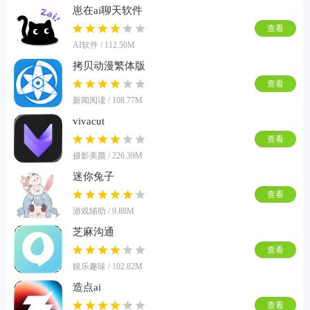
崽在ai聊天软件
查看
AI软件 / 112.50M
拷贝动漫繁体版
查看
新闻阅读 / 108.77M
vivacut
查看
摄影美颜 / 226.39M
迷你兔子
查看
游戏辅助 / 9.88M
芝麻沟通
查看
娱乐趣味 / 102.82M
造点ai
查看