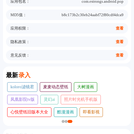
应用包名：
com.estrongs.android.pop
MD5值：
b8c173b2c30eb24aabf72f80cdf4dca9
应用权限：
查看
隐私政策：
查看
意见反馈：
查看
New
最新
录入
koloro滤镜君
麦麦动态壁纸
大树漫画
凤凰影院tv版
灵幻ai
照片时光机手机版
心悦壁纸旧版本大全
酷漫漫画
即看影视