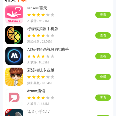
sensoul聊天
查看
AI软件 / 93.71M
柠檬模拟器手机版
查看
游戏辅助 / 23.70M
AI写作绘画视频PPT助手
查看
AI软件 / 86.29M
彩漫相机专业版
查看
摄影美颜 / 18.54M
dzmm酒馆
查看
AI软件 / 14.84M
逗音小手2.1.1