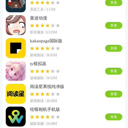
查看
系统工具 / 2.12M
曼波动漫
查看
影音播放 / 63.85M
kakaopage国际版
查看
新闻阅读 / 36.83M
ty模拟器
查看
游戏辅助 / 50.63M
阅读星离线纯净版
查看
新闻阅读 / 46.48M
哇喔相机手机版
查看
摄影美颜 / 26.08M