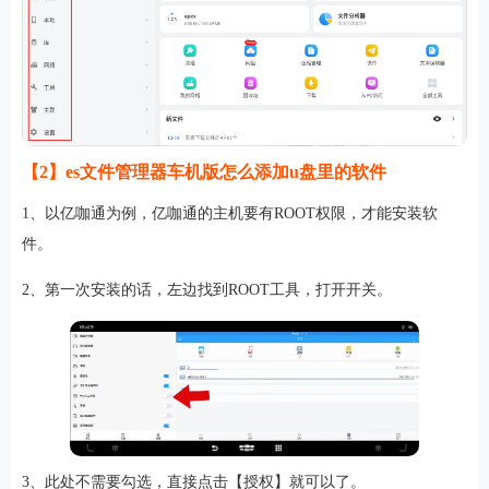
【2】es文件管理器车机版怎么添加u盘里的软件
1、以亿咖通为例，亿咖通的主机要有ROOT权限，才能安装软
件。
排行
2、第一次安装的话，左边找到ROOT工具，打开开关。
角色扮演
小游戏
恋爱养成
沙盒模组
up主自制
赛车竞速
策略塔防
动作射
击
益智休闲
冒险解谜
街机格斗
模拟经营
音乐游戏
单机游戏
战争策略
系统工具
影音播放
游戏辅助
摄影美颜
办公商务
旅游出行
金融理财
娱乐
趣味
新闻阅读
考试学习
AI软件
健康运动
生活购物
地图导航
主题桌面
3、此处不需要勾选，直接点击【授权】就可以了。