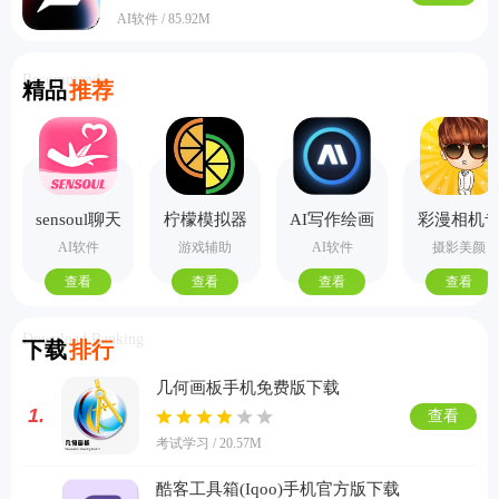
AI软件 / 85.92M
Recommend
精品
推荐
sensoul聊天
柠檬模拟器
AI写作绘画
彩漫相机
手机版
视频PPT助
业版
AI软件
游戏辅助
AI软件
摄影美颜
手
查看
查看
查看
查看
Download Ranking
下载
排行
几何画板手机免费版下载
1.
查看
考试学习 / 20.57M
酷客工具箱(Iqoo)手机官方版下载