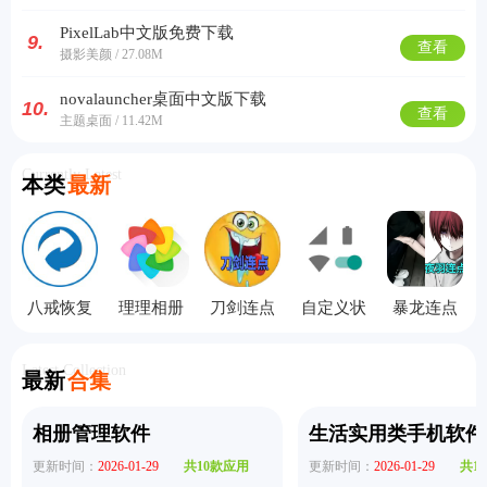
PixelLab中文版免费下载
9.
查看
摄影美颜 / 27.08M
novalauncher桌面中文版下载
10.
查看
主题桌面 / 11.42M
Currently Latest
本类
最新
八戒恢复
理理相册
刀剑连点
自定义状
暴龙连点
助手手机
手机版
器
态栏
器ai版
版
Latest Collection
最新
合集
相册管理软件
生活实用类手机软件
更新时间：
2026-01-29
共10款应用
更新时间：
2026-01-29
共1