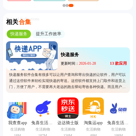
Related Collections
相关
合集
快递服务
提升工作效率
快递服务
13
款应用
更新时间：
2026-01-28
快递服务软件合集有很多可以让用户查询和寄出快递的让软件，用户可以
通过这些软件来轻松实现快递的寄送。这些软件都支持上门取件和送货上
门，方便了用户，不需要再大老远的跑去驿站寄收各种快递。而且用户只
需要在软件内输入快递单号就可以快速查询快递的实时动态，非常轻松。
我查查app
兔喜生活2026安卓版
达达骑士版
淘集运app
兔喜生活安卓版
生活购物
生活购物
生活购物
生活购物
生活购物
18M
187M
150M
49M
198M