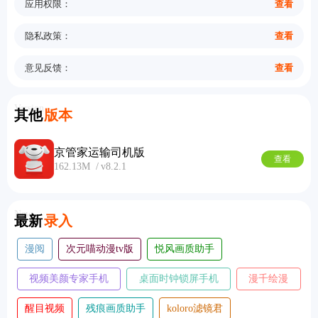
应用权限：
查看
隐私政策：
查看
意见反馈：
查看
Version
其他
版本
京管家运输司机版
查看
162.13M
v8.2.1
New
最新
录入
漫阅
次元喵动漫tv版
悦风画质助手
视频美颜专家手机
桌面时钟锁屏手机
漫千绘漫
版
版
画
醒目视频
残痕画质助手
koloro滤镜君