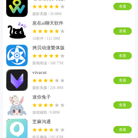
查看
摄影美颜 / 26.08M
崽在ai聊天软件
查看
AI软件 / 112.50M
拷贝动漫繁体版
查看
新闻阅读 / 108.77M
vivacut
查看
摄影美颜 / 226.39M
迷你兔子
查看
游戏辅助 / 9.88M
芝麻沟通
查看
娱乐趣味 / 102.82M