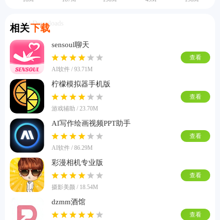
Related Downloads
相关
下载
sensoul聊天
查看
AI软件 / 93.71M
柠檬模拟器手机版
查看
游戏辅助 / 23.70M
AI写作绘画视频PPT助手
查看
AI软件 / 86.29M
彩漫相机专业版
查看
摄影美颜 / 18.54M
dzmm酒馆
查看