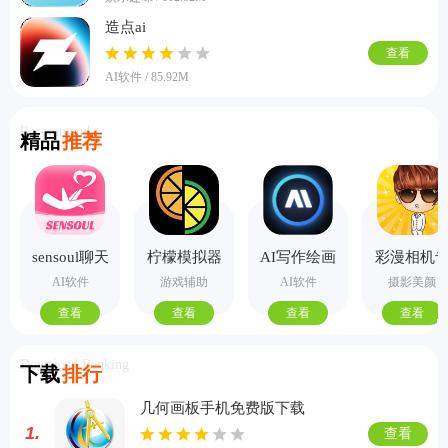
造点ai
查看
AI软件 / 85.92M
Recommend
精品
推荐
sensoul聊天
柠檬模拟器
AI写作绘画
彩漫相机
手机版
视频PPT助
业版
AI软件
游戏辅助
AI软件
摄影美颜
手
查看
查看
查看
查看
Download Ranking
下载
排行
几何画板手机免费版下载
1.
查看