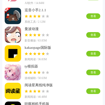
AI软件 / 14.84M
逗音小手2.1.1
查看
系统工具 / 2.12M
曼波动漫
查看
影音播放 / 63.85M
kakaopage国际版
查看
新闻阅读 / 36.83M
ty模拟器
查看
游戏辅助 / 50.63M
阅读星离线纯净版
查看
新闻阅读 / 46.48M
哇喔相机手机版