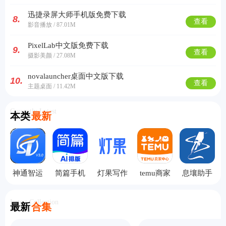
迅捷录屏大师手机版免费下载
8.
查看
影音播放 / 87.01M
PixelLab中文版免费下载
9.
查看
摄影美颜 / 27.08M
novalauncher桌面中文版下载
10.
查看
主题桌面 / 11.42M
Currently Latest
本类
最新
神通智运
简篇手机
灯果写作
temu商家
息壤助手
版
手机版
版
手机版
Latest Collection
最新
合集