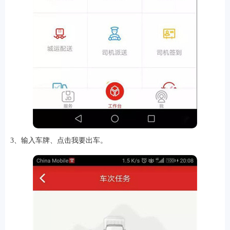
排行
角色扮演
小游戏
恋爱养成
沙盒模组
up主自制
赛车竞速
策略塔防
动作射
3、输入车牌、点击我要出车。
击
益智休闲
冒险解谜
街机格斗
模拟经营
音乐游戏
单机游戏
战争策略
系统工具
影音播放
游戏辅助
摄影美颜
办公商务
旅游出行
金融理财
娱乐
趣味
新闻阅读
考试学习
AI软件
健康运动
生活购物
地图导航
主题桌面