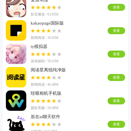
查看
影音播放 / 63.85M
kakaopage国际版
查看
新闻阅读 / 36.83M
ty模拟器
查看
游戏辅助 / 50.63M
阅读星离线纯净版
查看
新闻阅读 / 46.48M
哇喔相机手机版
查看
摄影美颜 / 26.08M
崽在ai聊天软件
查看