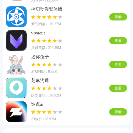
AI软件 / 112.50M
拷贝动漫繁体版
查看
新闻阅读 / 108.77M
vivacut
查看
摄影美颜 / 226.39M
迷你兔子
查看
游戏辅助 / 9.88M
芝麻沟通
查看
娱乐趣味 / 102.82M
造点ai
查看
AI软件 / 85.92M