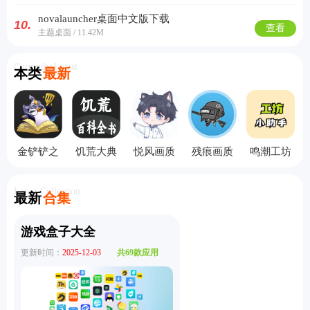
novalauncher桌面中文版下载
10.
查看
主题桌面 / 11.42M
Currently Latest
本类
最新
金铲铲之
饥荒大典
悦风画质
残痕画质
鸣潮工坊
战助手
离线版
助手
助手
小助手
Latest Collection
最新
合集
游戏盒子大全
更新时间：
2025-12-03
共69款应用