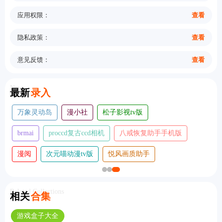
应用权限：
查看
隐私政策：
查看
意见反馈：
查看
New
最新
录入
万象灵动岛
漫小社
松子影视tv版
brmai
proccd复古ccd相机
八戒恢复助手手机版
漫阅
次元喵动漫tv版
悦风画质助手
Related Collections
相关
合集
游戏盒子大全