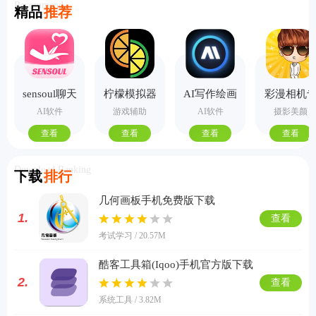
Recommend
精品
推荐
sensoul聊天
柠檬模拟器
AI写作绘画
彩漫相机
手机版
视频PPT助
业版
AI软件
游戏辅助
AI软件
摄影美颜
手
查看
查看
查看
查看
Download Ranking
下载
排行
几何画板手机免费版下载
1.
查看
考试学习 / 20.57M
酷客工具箱(Iqoo)手机官方版下载
2.
查看
系统工具 / 3.82M