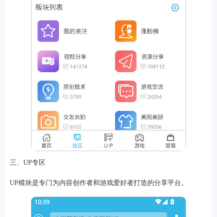
排行
角色扮演
小游戏
恋爱养成
沙盒模组
up主自制
赛车竞速
策略塔防
动作射
击
益智休闲
冒险解谜
街机格斗
模拟经营
音乐游戏
单机游戏
战争策略
系统工具
影音播放
游戏辅助
摄影美颜
办公商务
旅游出行
金融理财
娱乐
三、UP专区
趣味
新闻阅读
考试学习
AI软件
健康运动
生活购物
地图导航
主题桌面
UP模块是专门为内容创作者和游戏爱好者打造的分享平台。