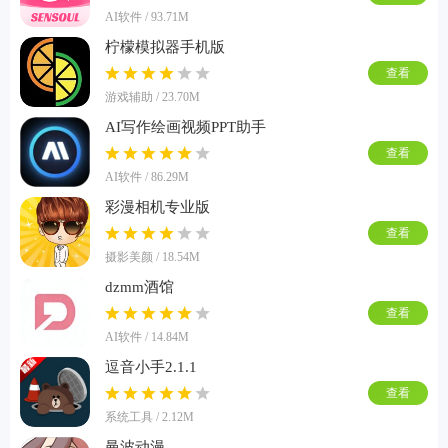
AI软件 / 93.71M
柠檬模拟器手机版
查看
游戏辅助 / 23.70M
AI写作绘画视频PPT助手
查看
AI软件 / 86.29M
彩漫相机专业版
查看
摄影美颜 / 18.54M
dzmm酒馆
查看
AI软件 / 14.84M
逗音小手2.1.1
查看
系统工具 / 2.12M
曼波动漫