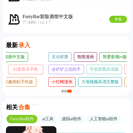
FurryBar冒险酒馆中文版
查看
77.44M
v2.1.7
New
最新
录入
灵动胶囊
熊熊漫画
简爱影视tv版本
金铲铲之战助手
宇宙星图高清版
口袋壁纸高清主题
小红帽漫画
大地视频高清完整版
饥荒大典离线版
Related Collections
相关
合集
FurryBar软件
ai工具
虚拟ai软件
人工智能ai软件