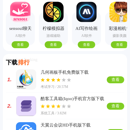
sensoul聊天
柠檬模拟器
AI写作绘画
彩漫相机
手机版
视频PPT助
业版
AI软件
游戏辅助
AI软件
摄影美颜
手
查看
查看
查看
查看
Download Ranking
下载
排行
几何画板手机免费版下载
1.
查看
考试学习 / 20.57M
酷客工具箱(Iqoo)手机官方版下载
2.
查看
系统工具 / 3.82M
天翼云会议HD手机版下载