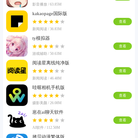
影音播放 / 63.85M
kakaopage国际版
查看
新闻阅读 / 36.83M
ty模拟器
查看
游戏辅助 / 50.63M
阅读星离线纯净版
查看
新闻阅读 / 46.48M
哇喔相机手机版
查看
摄影美颜 / 26.08M
崽在ai聊天软件
查看
AI软件 / 112.50M
拷贝动漫繁体版