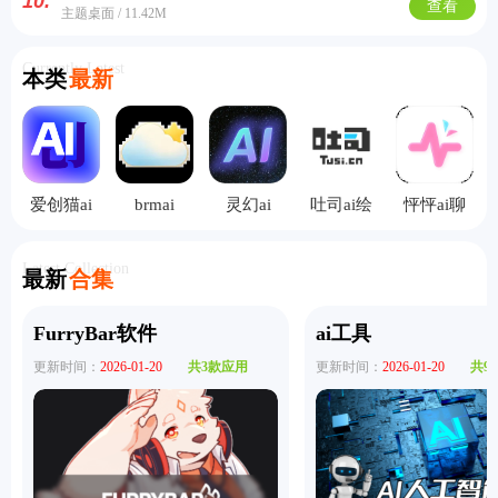
10.
查看
主题桌面 / 11.42M
Currently Latest
本类
最新
爱创猫ai
brmai
灵幻ai
吐司ai绘
怦怦ai聊
画
天
Latest Collection
最新
合集
FurryBar软件
ai工具
更新时间：
2026-01-20
共3款应用
更新时间：
2026-01-20
共9