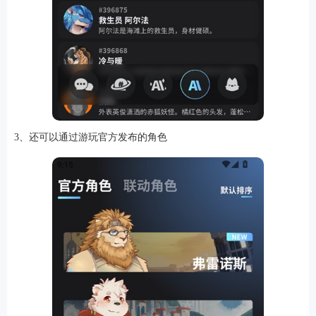
3、还可以通过游玩官方发布的角色
排行
角色扮演
小游戏
恋爱养成
沙盒模组
up主自制
赛车竞速
策略塔防
动作射
击
益智休闲
冒险解谜
街机格斗
模拟经营
音乐游戏
单机游戏
战争策略
系统工具
影音播放
游戏辅助
摄影美颜
办公商务
旅游出行
金融理财
娱乐
趣味
新闻阅读
考试学习
AI软件
健康运动
生活购物
地图导航
主题桌面