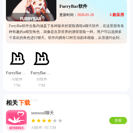
FurryBar软件
3
款应用
更新时间：
2026-01-20
FurryBar软件合集内涵盖了各种版本的冒险酒馆ai聊天软件，在这里面有各
种有趣的ai模型角色，就像是在异世界的酒馆冒险一样。用户可以选择多
个喜欢的角色进行聊天。软件内拥有12种互动剧本模板，从浪漫约会到职
场模拟，从语言陪练到冒险剧场，都能满足不同用户的兴趣爱好。
FurryBar正式版
FurryBar冒险酒馆中文版
AI软件
AI软件
77M
77M
Related Downloads
相关
下载
sensoul聊天
查看
AI软件 / 93.71M