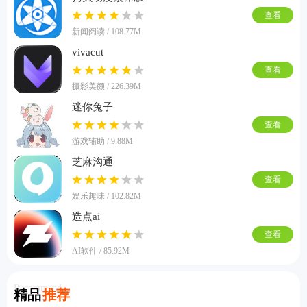
查看
新闻阅读 / 108.77M
vivacut
查看
摄影美颜 / 226.39M
迷你兔子
查看
游戏辅助 / 9.88M
芝麻沟通
查看
娱乐趣味 / 102.82M
造点ai
查看
AI软件 / 85.92M
Recommend
精品
推荐