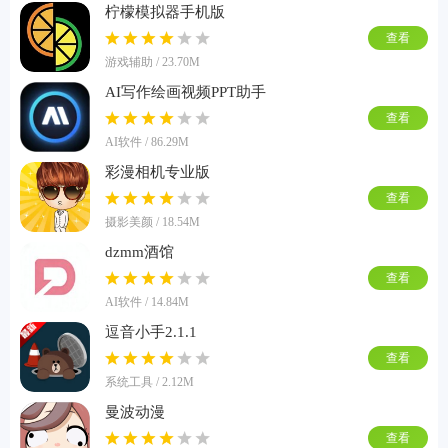
柠檬模拟器手机版
查看
游戏辅助 / 23.70M
AI写作绘画视频PPT助手
查看
AI软件 / 86.29M
彩漫相机专业版
查看
摄影美颜 / 18.54M
dzmm酒馆
查看
AI软件 / 14.84M
逗音小手2.1.1
查看
系统工具 / 2.12M
曼波动漫
查看