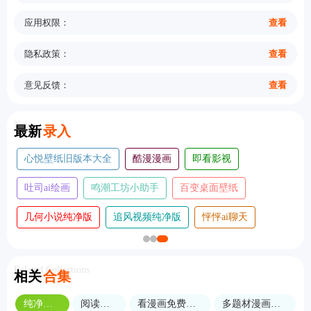
应用权限：
查看
隐私政策：
查看
意见反馈：
查看
New
最新
录入
心悦壁纸旧版本大全
酷漫漫画
即看影视
吐司ai绘画
鸣潮工坊小助手
百变桌面壁纸
几何小说纯净版
追风视频纯净版
怦怦ai聊天
Related Collections
相关
合集
纯净阅读
阅读软件
看漫画免费软件
多题材漫画大全