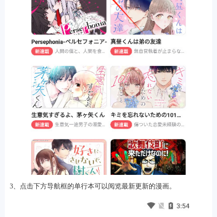
排行
角色扮演
小游戏
恋爱养成
沙盒模组
up主自制
赛车竞速
策略塔防
动作射
击
益智休闲
冒险解谜
街机格斗
模拟经营
音乐游戏
单机游戏
战争策略
系统工具
影音播放
游戏辅助
摄影美颜
办公商务
旅游出行
金融理财
娱乐
趣味
新闻阅读
考试学习
AI软件
健康运动
生活购物
地图导航
主题桌面
3、点击下方导航框的单行本可以阅览最新更新的漫画。