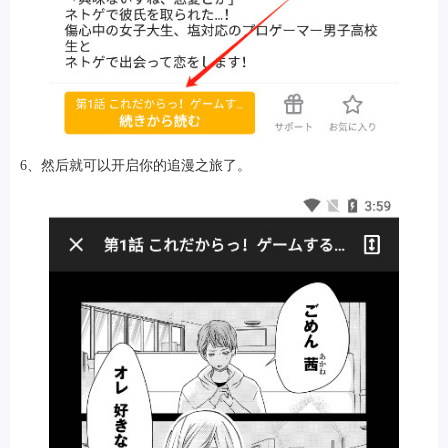
6、然后就可以开启你的追漫之旅了。